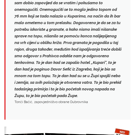
sam dobio zapovijed da se vratim i pokušamo to
onemogućiti. Onemogućiti se to moglo
jedino topom od
76 mm
koji se tada nalazio u Kuparima, na način da ih bar
malo ometemo u tom prelasku.
Dogovoreno je da se za tu
potrebu iskoriste 4 granate
, a kako nismo imali nišanske
sprave na topu, nišanilo se pomoću konca nalijepljenog
na vrh cijevi u obliku križa. Prva granata je pogodila u taj
rajon, druga također, međutim kod ispaljivanja treće dobili
smo odgovor s Prahivca odakle nam je odgovoreno
tenkovima.
To je dan kad se zapalio hotel „Kupari“, to je
dan kad je poginuo Davor Sefić iz Zagreba
, koji je bio sa
mnom na tom topu. To je dan kad su se u Župi spojili nebo
i zemlja, sa svih položaja je otvorena vatra. To je bio prekid
tadašnjeg primirja i to je bio početak novog napada na
Župu,
to je bio početak pada Župe
.
Tonči Bačić, zapovjedništvo obrane Dubrovnika