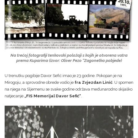
Na trećoj fotografiji tenkovski položaji s kojih je otvorena vatra
prema Kuparima
(izvor: Oliver Pezo “Zagonetka pobjede)
U trenutku pogibije Davor Sefić imao je 23 godine. Pokopan je na
Mirogoju, a sprovodne obrede vodio je
fra Zvjezdan Linić
. U spomen
na njega na Sljemenu se svake godine održava međunarodno skijaško
natjecanje
„FIS Memorijal Davor Sefić“
.