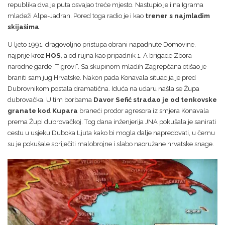
republika dva je puta osvajao treće mjesto. Nastupio je i na Igrama
mladeži Alpe-Jadran. Pored toga radio je i kao
trener s najmlađim
skijašima
.
U ljeto 1991. dragovoljno pristupa obrani napadnute Domovine,
najprije kroz
HOS
, a od rujna kao pripadnik 1. A brigade Zbora
narodne garde „Tigrovi“. Sa skupinom mladih Zagrepčana otišao je
braniti sam jug Hrvatske. Nakon pada Konavala situacija je pred
Dubrovnikom postala dramatična. Iduća na udaru našla se Župa
dubrovačka. U tim borbama
Davor Sefić stradao je od tenkovske
granate kod Kupara
braneći prodor agresora iz smjera Konavala
prema Župi dubrovačkoj. Tog dana inženjerija JNA pokušala je sanirati
cestu u usjeku Duboka Ljuta kako bi mogla dalje napredovati, u čemu
su je pokušale spriječiti malobrojne i slabo naoružane hrvatske snage.