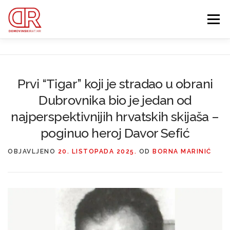
Preskoči
na
Izbornik
sadržaj
EDUKACIJA
WEBSHOP
GDJE SI BIO ’91?
Prvi “Tigar” koji je stradao u obrani
IZDVOJENE KATEGORIJE
Dubrovnika bio je jedan od
O MENI
MEMBERSHIP
najperspektivnijih hrvatskih skijaša –
poginuo heroj Davor Sefić
Search Button
Search for:
OBJAVLJENO
20. LISTOPADA 2025.
OD
BORNA MARINIĆ