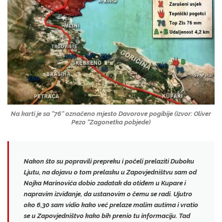
Na karti je sa “76” označeno mjesto Davorove pogibije
(izvor: Oliver
Pezo “Zagonetka pobjede)
Nakon što su popravili prepreku i počeli prelaziti Duboku
Ljutu, na dojavu o tom prelasku u Zapovjedništvu sam od
Nojka Marinovića
dobio zadatak da otiđem
u Kupare
i
napravim izviđanje, da ustanovim o čemu se radi. Ujutro
oko 6,30 sam vidio kako već prelaze malim autima i vratio
se u Zapovjedništvo kako bih prenio tu informaciju. Tad