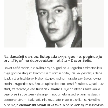
Na današnji dan, 20. listopada 1991. godine, poginuo je
prvi „Tigar“ na dubrovačkom ratištu – Davor Sefić.
Davor Sefić rođen je 2. svibnja 1968. godine u Zagrebu. Odrastao je s
dvije godine starijim bratom Damirom u obitelji Salka (geodet) i Nade
(dipl. inž. arhitekture). Nakon što je u rodnom gradu završio osnovnu i
srednju (ugostiteljsku školu), upisao je Hotelijerski fakultet u Opatiji. Uz
studij zarađivao je kao
turistički vodič
. Bio je društven i zabavan, a
bavio se i sportom
– skijanjem, nogometom, jedrenjem na dasci i
padobranstvom. Najznačajnije rezultate imao je u skijanju. Nekoliko
puta bio je
cicibanski prvak Hrvatske
, a na nekadašnjim kupovima