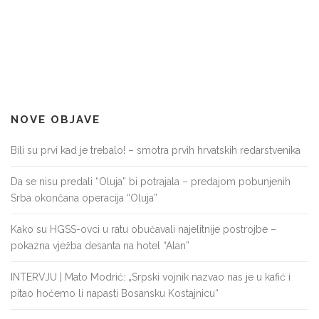
NOVE OBJAVE
Bili su prvi kad je trebalo! – smotra prvih hrvatskih redarstvenika
Da se nisu predali “Oluja” bi potrajala – predajom pobunjenih
Srba okončana operacija “Oluja”
Kako su HGSS-ovci u ratu obučavali najelitnije postrojbe –
pokazna vježba desanta na hotel “Alan”
INTERVJU | Mato Modrić: „Srpski vojnik nazvao nas je u kafić i
pitao hoćemo li napasti Bosansku Kostajnicu“