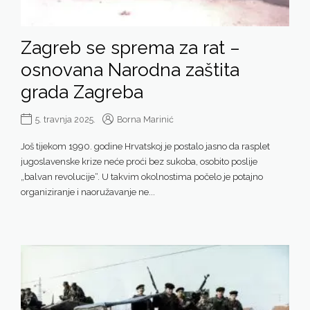
Zagreb se sprema za rat –
osnovana Narodna zaštita
grada Zagreba
5. travnja 2025.
Borna Marinić
Još tijekom 1990. godine Hrvatskoj je postalo jasno da rasplet
jugoslavenske krize neće proći bez sukoba, osobito poslije
„balvan revolucije“. U takvim okolnostima počelo je potajno
organiziranje i naoružavanje ne...