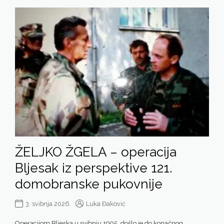
ŽELJKO ŽGELA – operacija
Bljesak iz perspektive 121.
domobranske pukovnije
3. svibnja 2026.
Luka Đaković
Operacijom Bljeska u svibnju 1995. došlo je do konačnog