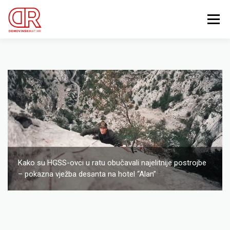
Preskoči
na
Izbornik
sadržaj
EDUKACIJA
WEBSHOP
GDJE SI BIO ’91?
IZDVOJENE KATEGORIJE
O MENI
MEMBERSHIP
Search Button
Search for:
Kako su HGSS-ovci u ratu obučavali najelitnije postrojbe
– pokazna vježba desanta na hotel “Alan”