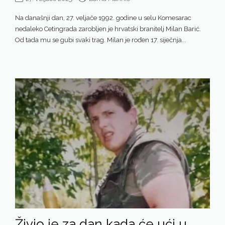
Na današnji dan, 27. veljače 1992. godine u selu Komesarac
nedaleko Cetingrada zarobljen je hrvatski branitelj Milan Barić.
Od tada mu se gubi svaki trag. Milan je rođen 17. siječnja...
Živio je za dan kada će ući u