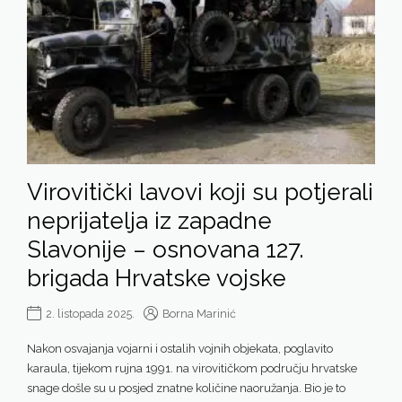
Virovitički lavovi koji su potjerali
neprijatelja iz zapadne
Slavonije – osnovana 127.
brigada Hrvatske vojske
2. listopada 2025.
Borna Marinić
Nakon osvajanja vojarni i ostalih vojnih objekata, poglavito
karaula, tijekom rujna 1991. na virovitičkom području hrvatske
snage došle su u posjed znatne količine naoružanja. Bio je to