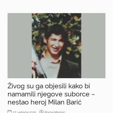
Živog su ga objesili kako bi
namamili njegove suborce –
nestao heroj Milan Barić
27. veljače 2025.
Borna Marinić