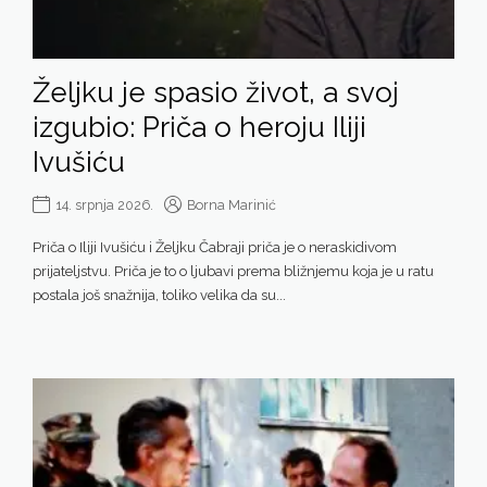
Željku je spasio život, a svoj
izgubio: Priča o heroju Iliji
Ivušiću
14. srpnja 2026.
Borna Marinić
Priča o Iliji Ivušiću i Željku Čabraji priča je o neraskidivom
prijateljstvu. Priča je to o ljubavi prema bližnjemu koja je u ratu
postala još snažnija, toliko velika da su...