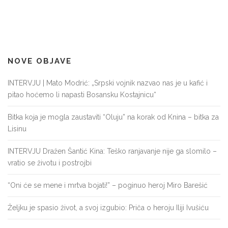
NOVE OBJAVE
INTERVJU | Mato Modrić: „Srpski vojnik nazvao nas je u kafić i
pitao hoćemo li napasti Bosansku Kostajnicu“
Bitka koja je mogla zaustaviti “Oluju” na korak od Knina – bitka za
Lisinu
INTERVJU Dražen Šantić Kina: Teško ranjavanje nije ga slomilo –
vratio se životu i postrojbi
“Oni će se mene i mrtva bojati!” – poginuo heroj Miro Barešić
Željku je spasio život, a svoj izgubio: Priča o heroju Iliji Ivušiću