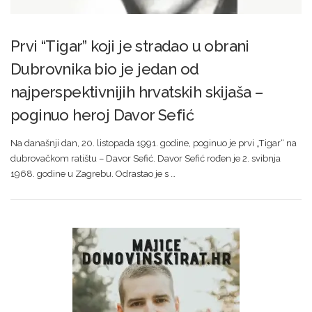
Prvi “Tigar” koji je stradao u obrani
Dubrovnika bio je jedan od
najperspektivnijih hrvatskih skijaša –
poginuo heroj Davor Sefić
Na današnji dan, 20. listopada 1991. godine, poginuo je prvi „Tigar“ na
dubrovačkom ratištu – Davor Sefić. Davor Sefić rođen je 2. svibnja
1968. godine u Zagrebu. Odrastao je s …