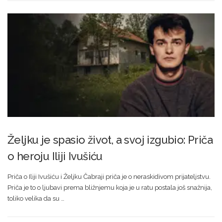
Željku je spasio život, a svoj izgubio: Priča
o heroju Iliji Ivušiću
Priča o Iliji Ivušiću i Željku Čabraji priča je o neraskidivom prijateljstvu.
Priča je to o ljubavi prema bližnjemu koja je u ratu postala još snažnija,
toliko velika da su …