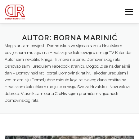
Preskoči
na
Izbornik
sadržaj
EDUKACIJA
WEBSHOP
GDJE SI BIO ’91?
AUTOR:
BORNA MARINIĆ
Magistar sam povijesti. Radno iskustvo stjecao sam u Hrvatskom
povijesnom muzeju i na Hrvatskoj radioteleviziji u emisiji TV Kalendar.
IZDVOJENE KATEGORIJE
O MENI
MEMBERSHIP
Autor sam nekoliko knjiga i filmova na temu Domovinskog rata.
Osnovao sam i uređujem Facebook stranicu Dogodilo se na današnji
dan – Domovinski rat i portal Domovinskirat.hr. Također uređujem i
Search Button
vodim emisiju Domoljubne minute koja se svakog dana emitira na
Search for:
Hrvatskom katoličkom radiju te emisiju Sve za Hrvatsku i Novi valovi
dobrote. Vlasnik sam obrta CroHis kojim promičem vrijednosti
Domovinskog rata.