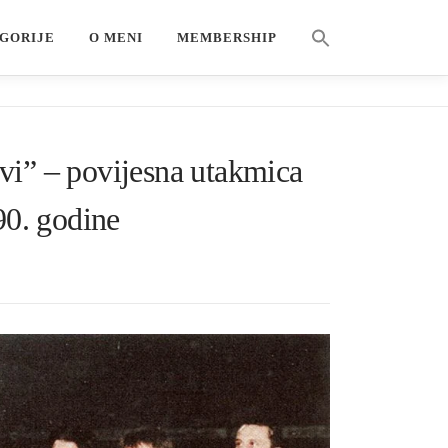
Search Button
GORIJE
O MENI
MEMBERSHIP
Search for:
vi” – povijesna utakmica
0. godine