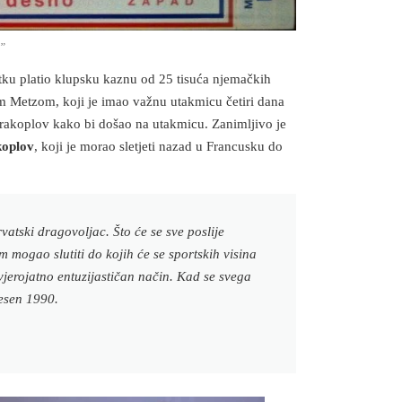
a”
tku platio klupsku kaznu od 25 tisuća njemačkih
m Metzom, koji je imao važnu utakmicu četiri dana
i zrakoplov kako bi došao na utakmicu. Zanimljivo je
koplov
, koji je morao sletjeti nazad u Francusku do
vatski dragovoljac. Što će se sve poslije
 mogao slutiti do kojih će se sportskih visina
vjerojatno entuzijastičan način. Kad se svega
jesen 1990.