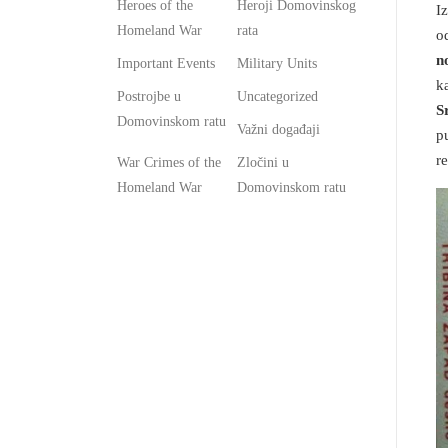
Heroes of the
Heroji Domovinskog
I
Homeland War
rata
o
n
Important Events
Military Units
k
Postrojbe u
Uncategorized
S
Domovinskom ratu
Važni događaji
p
r
War Crimes of the
Zločini u
Homeland War
Domovinskom ratu