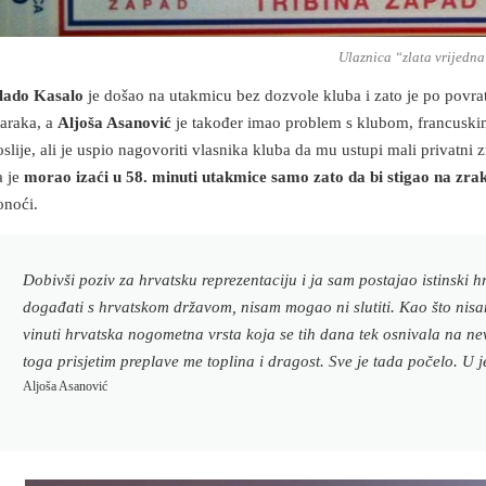
Ulaznica “zlata vrijedn
lado Kasalo
je došao na utakmicu bez dozvole kluba i zato je po povra
araka, a
Aljoša Asanović
je također imao problem s klubom, francuski
oslije, ali je uspio nagovoriti vlasnika kluba da mu ustupi mali privatn
 je
morao izaći u 58. minuti utakmice samo zato da bi stigao na zra
onoći.
Dobivši poziv za hrvatsku reprezentaciju i ja sam postajao istinski hr
događati s hrvatskom državom, nisam mogao ni slutiti. Kao što nisam
vinuti hrvatska nogometna vrsta koja se tih dana tek osnivala na ne
toga prisjetim preplave me toplina i dragost. Sve je tada počelo. U 
Aljoša Asanović