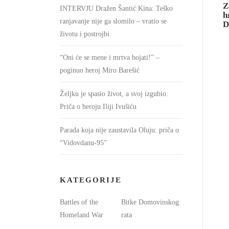
Z
INTERVJU Dražen Šantić Kina: Teško
h
ranjavanje nije ga slomilo – vratio se
D
životu i postrojbi
“Oni će se mene i mrtva bojati!” –
poginuo heroj Miro Barešić
Željku je spasio život, a svoj izgubio:
Priča o heroju Iliji Ivušiću
Parada koja nije zaustavila Oluju: priča o
“Vidovdanu-95”
KATEGORIJE
Battles of the
Bitke Domovinskog
Homeland War
rata