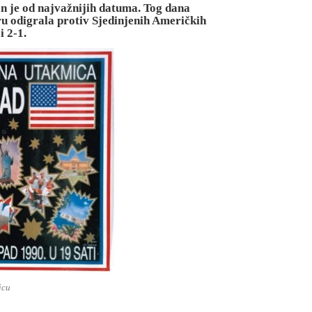
an je od najvažnijih datuma. Tog dana
 odigrala protiv Sjedinjenih Američkih
i 2-1.
icu