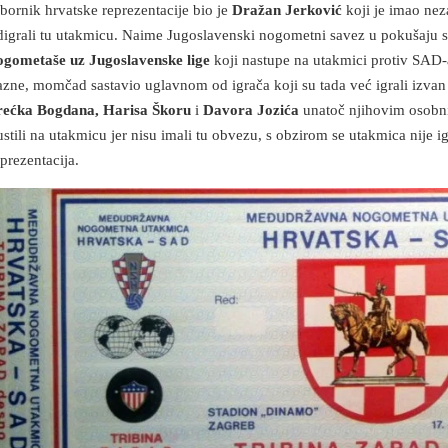
zbornik hrvatske reprezentacije bio je
Dražan Jerković
koji je imao nez
digrali tu utakmicu. Naime Jugoslavenski nogometni savez u pokušaju s
ogometaše uz Jugoslavenske lige
koji nastupe na utakmici protiv SAD-a
azne, momčad sastavio uglavnom od igrača koji su tada već igrali izva
rećka Bogdana, Harisa Škoru
i
Davora Jozića
unatoč njihovim osobni
ustili na utakmicu jer nisu imali tu obvezu, s obzirom se utakmica nije 
eprezentacija.