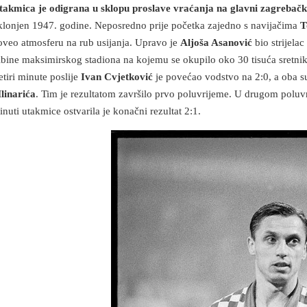
takmica je odigrana u sklopu proslave vraćanja na glavni zagrebačk
klonjen 1947. godine. Neposredno prije početka zajedno s navijačima
T
oveo atmosferu na rub usijanja. Upravo je
Aljoša Asanović
bio strijela
ribine maksimirskog stadiona na kojemu se okupilo oko 30 tisuća sretnika
tiri minute poslije
Ivan Cvjetković
je povećao vodstvo na 2:0, a oba s
linarića
. Tim je rezultatom završilo prvo poluvrijeme. U drugom polu
inuti utakmice ostvarila je konačni rezultat 2:1.