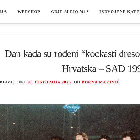
IJA
WEBSHOP
GDJE SI BIO ’91?
IZDVOJENE KATE
Dan kada su rođeni “kockasti dreso
Hrvatska – SAD 199
BJAVLJENO
16. LISTOPADA 2025.
OD
BORNA MARINIĆ