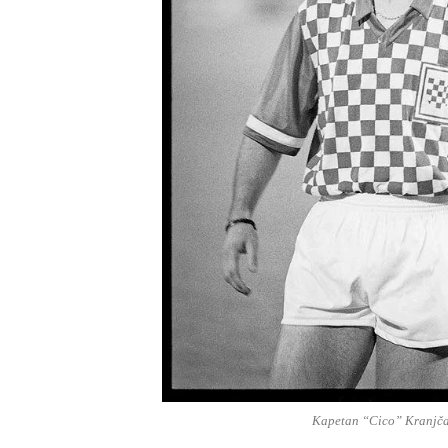
Kapetan “Cico” Kranjč