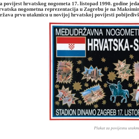
a povijest hrvatskog nogometa 17. listopad 1990. godine jed
rvatska nogometna reprezentacija u Zagrebu je na Maksimiru
ržava prvu utakmicu u novijoj hrvatskoj povijesti pobijedivš
Plakat za povijesnu utakm