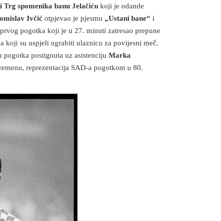
i Trg spomenika banu Jelačiću
koji je odande
omislav Ivčić
otpjevao je pjesmu
„Ustani bane“
i
c prvog pogotka koji je u 27. minuti zatresao prepune
 koji su uspjeli ugrabiti ulaznicu za povijesni meč.
u pogotka postignuta uz asistenciju
Marka
vremenu, reprezentacija SAD-a pogotkom u 80.