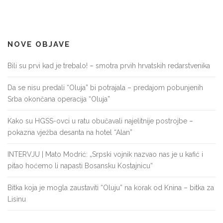
NOVE OBJAVE
Bili su prvi kad je trebalo! – smotra prvih hrvatskih redarstvenika
Da se nisu predali “Oluja” bi potrajala – predajom pobunjenih
Srba okončana operacija “Oluja”
Kako su HGSS-ovci u ratu obučavali najelitnije postrojbe –
pokazna vježba desanta na hotel “Alan”
INTERVJU | Mato Modrić: „Srpski vojnik nazvao nas je u kafić i
pitao hoćemo li napasti Bosansku Kostajnicu“
Bitka koja je mogla zaustaviti “Oluju” na korak od Knina – bitka za
Lisinu