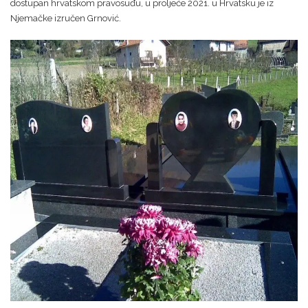
dostupan hrvatskom pravosuđu, u proljeće 2021. u Hrvatsku je iz
Njemačke izručen Grnović.