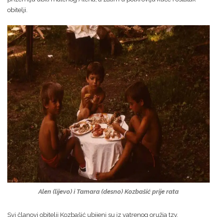
obitelji.
Alen (lijevo) i Tamara (desno) Kozbašić prije rata
Svi članovi obitelji Kozbašić ubijeni su iz vatrenog oružja tzv.