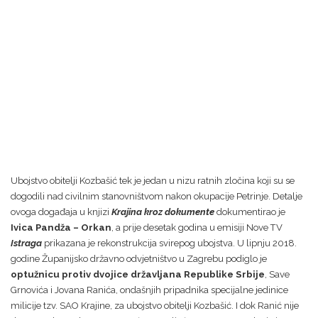
Ubojstvo obitelji Kozbašić tek je jedan u nizu ratnih zločina koji su se
dogodili nad civilnim stanovništvom nakon okupacije Petrinje. Detalje
ovoga događaja u knjizi
Krajina kroz dokumente
dokumentirao je
Ivica Pandža – Orkan
, a prije desetak godina u emisiji Nove TV
Istraga
prikazana je rekonstrukcija svirepog ubojstva. U lipnju 2018.
godine Županijsko državno odvjetništvo u Zagrebu podiglo je
optužnicu protiv dvojice državljana Republike Srbije
, Save
Grnovića i Jovana Ranića, ondašnjih pripadnika specijalne jedinice
milicije tzv. SAO Krajine, za ubojstvo obitelji Kozbašić. I dok Ranić nije