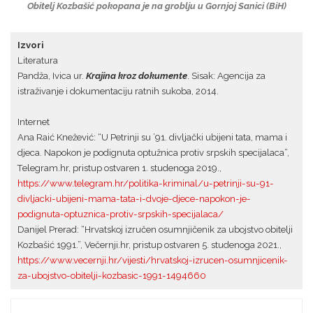
Obitelj Kozbašić pokopana je na groblju u Gornjoj Sanici (BiH)
Izvori
Literatura
Pandža, Ivica ur.
Krajina kroz dokumente
. Sisak: Agencija za
istraživanje i dokumentaciju ratnih sukoba, 2014.
Internet
Ana Raić Knežević: “U Petrinji su ’91. divljački ubijeni tata, mama i
djeca. Napokon je podignuta optužnica protiv srpskih specijalaca”,
Telegram.hr, pristup ostvaren 1. studenoga 2019.,
https://www.telegram.hr/politika-kriminal/u-petrinji-su-91-
divljacki-ubijeni-mama-tata-i-dvoje-djece-napokon-je-
podignuta-optuznica-protiv-srpskih-specijalaca/
Danijel Prerad: “Hrvatskoj izručen osumnjičenik za ubojstvo obitelji
Kozbašić 1991.”, Večernji.hr, pristup ostvaren 5. studenoga 2021.,
https://www.vecernji.hr/vijesti/hrvatskoj-izrucen-osumnjicenik-
za-ubojstvo-obitelji-kozbasic-1991-1494660