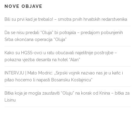
NOVE OBJAVE
Bili su prvi kad je trebalo! – smotra prvih hrvatskih redarstvenika
Da se nisu predali “Oluja” bi potrajala – predajom pobunjenih
Srba okončana operacija “Oluja”
Kako su HGSS-ovci u ratu obučavali najelitnije postrojbe –
pokazna vježba desanta na hotel “Alan”
INTERVJU | Mato Modrić: „Srpski vojnik nazvao nas je u kafić i
pitao hoćemo li napasti Bosansku Kostajnicu“
Bitka koja je mogla zaustaviti “Oluju” na korak od Knina – bitka za
Lisinu