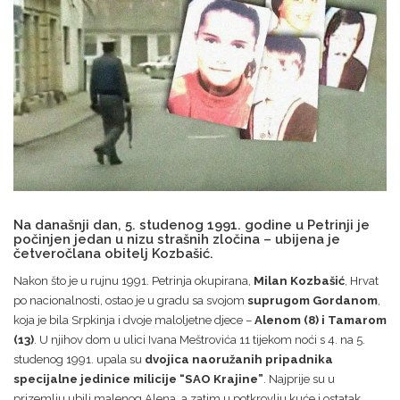
Na današnji dan, 5. studenog 1991. godine u Petrinji je
počinjen jedan u nizu strašnih zločina – ubijena je
četveročlana obitelj Kozbašić.
Nakon što je u rujnu 1991. Petrinja okupirana,
Milan Kozbašić
, Hrvat
po nacionalnosti, ostao je u gradu sa svojom
suprugom Gordanom
,
koja je bila Srpkinja i dvoje maloljetne djece –
Alenom (8) i Tamarom
(13)
. U njihov dom u ulici Ivana Meštrovića 11 tijekom noći s 4. na 5.
studenog 1991. upala su
dvojica naoružanih pripadnika
specijalne jedinice milicije “SAO Krajine”
. Najprije su u
prizemlju ubili malenog Alena, a zatim u potkrovlju kuće i ostatak