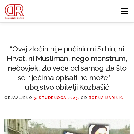
Preskoči
na
Izbornik
sadržaj
EDUKACIJA
WEBSHOP
GDJE SI BIO ’91?
“Ovaj zločin nije počinio ni Srbin, ni
Hrvat, ni Musliman, nego monstrum,
IZDVOJENE KATEGORIJE
O MENI
MEMBERSHIP
nečovjek, zlo veće od samog zla što
se riječima opisati ne može” –
Search Button
Search for:
ubojstvo obitelji Kozbašić
OBJAVLJENO
5. STUDENOGA 2025.
OD
BORNA MARINIĆ