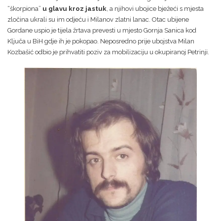
“škorpiona”
u glavu kroz jastuk
, a njihovi ubojice bježeći s mjesta
zločina ukrali su im odjeću i Milanov zlatni lanac. Otac ubijene
Gordane uspio je tijela žrtava prevesti u mjesto Gornja Sanica kod
Ključa u BiH gdje ih je pokopao. Neposredno prije ubojstva Milan
Kozbašić odbio je prihvatiti poziv za mobilizaciju u okupiranoj Petrinji.