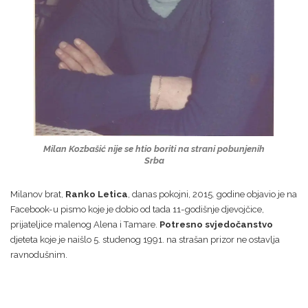
Milan Kozbašić nije se htio boriti na strani pobunjenih
Srba
Milanov brat,
Ranko Letica
, danas pokojni, 2015. godine objavio je na
Facebook-u pismo koje je dobio od tada 11-godišnje djevojčice,
prijateljice malenog Alena i Tamare.
Potresno svjedočanstvo
djeteta koje je naišlo 5. studenog 1991. na strašan prizor ne ostavlja
ravnodušnim.