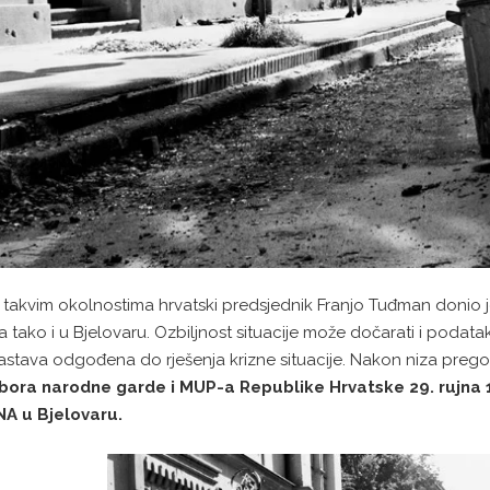
 takvim okolnostima hrvatski predsjednik Franjo Tuđman donio j
a tako i u Bjelovaru. Ozbiljnost situacije može dočarati i podat
astava odgođena do rješenja krizne situacije. Nakon niza prego
bora narodne garde i MUP-a Republike Hrvatske 29. rujna 
NA u Bjelovaru.