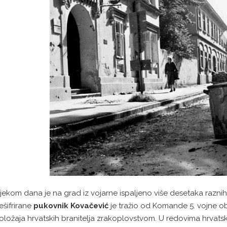
ijekom dana je na grad iz vojarne ispaljeno više desetaka razni
ešifrirane
pukovnik Kovačević
je tražio od Komande 5. vojne o
oložaja hrvatskih branitelja zrakoplovstvom. U redovima hrvatski