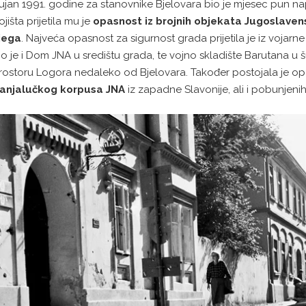
ujan 1991. godine za stanovnike Bjelovara bio je mjesec pun nape
ojišta prijetila mu je
opasnost iz brojnih objekata Jugoslave
jega
. Najveća opasnost za sigurnost grada prijetila je iz vojarn
io je i Dom JNA u središtu grada, te vojno skladište Barutana u š
rostoru Logora nedaleko od Bjelovara. Također postojala je 
anjalučkog korpusa JNA
iz zapadne Slavonije, ali i pobunjenih