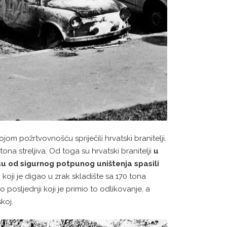
om požrtvovnošću spriječili hrvatski branitelji.
ona streljiva. Od toga su hrvatski branitelji
u
 su od sigurnog potpunog uništenja spasili
, koji je digao u zrak skladište sa 170 tona
posljednji koji je primio to odlikovanje, a
koj.