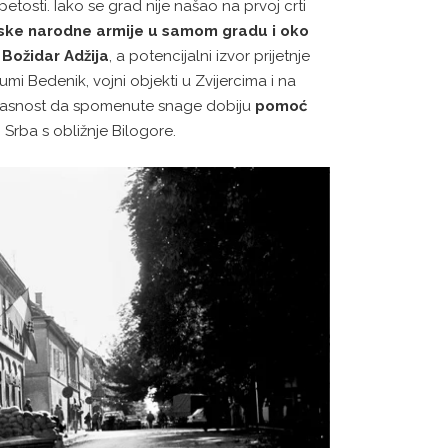
tosti. Iako se grad nije našao na prvoj crti
nske narodne armije u samom gradu i oko
e
Božidar Adžija
, a potencijalni izvor prijetnje
umi Bedenik, vojni objekti u Zvijercima i na
opasnost da spomenute snage dobiju
pomoć
 Srba s obližnje Bilogore.