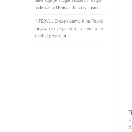
Bitka koja je mogla zaustaviti “Oluju”
na korak od Knina – bitka za Lisinu
INTERVJU Dražen Šantić Kina: Teško
ranjavanje nije ga slomilo – vratio se
životu i postrojbi
T
d
p