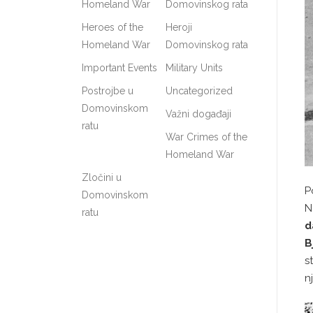
Homeland War
Domovinskog rata
Heroes of the
Heroji
Homeland War
Domovinskog rata
Important Events
Military Units
Postrojbe u
Uncategorized
Domovinskom
Važni događaji
ratu
War Crimes of the
Homeland War
Zločini u
P
Domovinskom
N
ratu
d
B
s
n