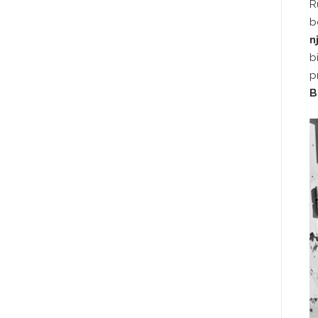
R
b
n
b
p
B