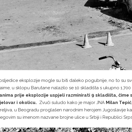
osljedice eksplozije mogle su biti daleko pogubnije, no to su svoj
aime, u sklopu Barutane nalazilo se 10 skladišta s ukupno 1.700 t
anima prije eksplozije uspjeli razminirati 9 skladišta, čime
jelovar i okolicu.
Zvuči suludo kako je major JNA
Milan Tepić
treljiva, u Beogradu proglašen narodnim herojem Jugoslavije kao 
jegovim su imenom nazvane brojne ulice u Srbiji i Republici Srps