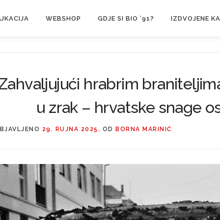
UKACIJA
WEBSHOP
GDJE SI BIO ’91?
IZDVOJENE K
Zahvaljujući hrabrim braniteljima
u zrak – hrvatske snage os
BJAVLJENO
29. RUJNA 2025.
OD
BORNA MARINIĆ