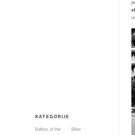
j
s
u
KATEGORIJE
Battles of the
Bitke