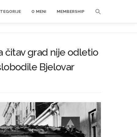
Search Button
ATEGORIJE
O MENI
MEMBERSHIP
Search for:
 čitav grad nije odletio
lobodile Bjelovar