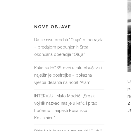
NOVE OBJAVE
Da se nisu predali “Oluja” bi potrajala
– predajom pobunjenih Srba
okončana operacija “Oluja”
Kako su HGSS-ovci u ratu obučavali
najelitnije postrojbe – pokazna
U
vježba desanta na hotel “Alan”
p
INTERVJU | Mato Modrić: „Srpski
n
vojnik nazvao nas je u kafić i pitao
Z
hoćemo li napasti Bosansku
J
Kostajnicu“