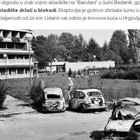
e dignuto u zrak vojno skladište na “Barutani” u šumi Bedenik, gd
kladište držali u blokadi
. Eksplozija je gotovo zbrisala šumu 
daljenosti od 20 km. Udarni val odnio je krovove kuća u Hrgovlja