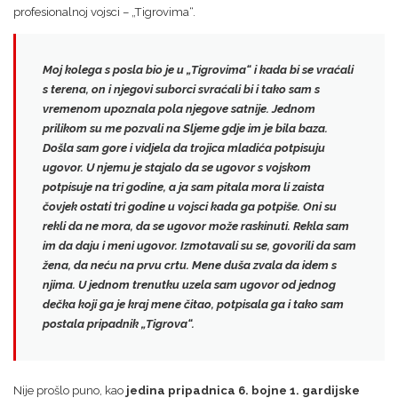
profesionalnoj vojsci – „Tigrovima“.
Moj kolega s posla bio je u „Tigrovima“
i kada bi se vraćali
s terena, on i njegovi suborci svraćali bi i tako sam s
vremenom upoznala pola njegove satnije. Jednom
prilikom su me pozvali na Sljeme gdje im je bila baza.
Došla sam gore i vidjela da trojica mladića potpisuju
ugovor. U njemu je stajalo da se ugovor s vojskom
potpisuje na tri godine, a ja sam pitala mora li zaista
čovjek ostati tri godine u vojsci kada ga potpiše. Oni su
rekli da ne mora, da se ugovor može raskinuti.
Rekla sam
im da daju i meni ugovor.
Izmotavali su se, govorili da sam
žena, da neću na prvu crtu. Mene duša zvala da idem s
njima. U jednom trenutku
uzela sam ugovor od jednog
dečka koji ga je kraj mene čitao
, potpisala ga i tako sam
postala pripadnik „Tigrova“.
Nije prošlo puno, kao
jedina pripadnica 6. bojne 1. gardijske