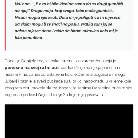
Veli ona – „E ova bi bila idealna samo da su drugi gumbići
na njoj.“ Draga moja, kraj svega, tebe muče gumbići…
Nisam mogla vjerovati.
Dala mi je psihijatrica tri mjeseca
da vidim mogu li se snaći na poslu, vratila sam joj se
nakon mjesec dana i rekla da biram mirovinu koja mi je
bila ponuđena.
Danas je Danijela majka, baka i sretna i ostvarena žena koja je
ponosna na svoj ratni put
, baš kao što je na njega ponosna i
njezina Rina, danas odrasla žena koju je Danijela odgojila s mnogo
ljubavi i pažnje, a svaki put kada su u prilici nadoknađuju vrijeme koje
zbog rata nisu provele skupa. Koga više zanima Danijelina priča može
pogledati podcast Gdje si bio ’91? u kojem je gostovala: