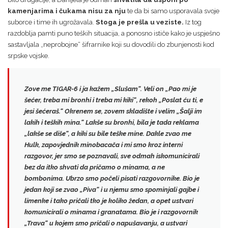
kamenjarima i čukama nisu za nju
te da bi samo usporavala svoje
suborce i time ih ugrožavala.
Stoga je prešla u veziste.
Iz tog
razdoblja pamti puno teških situacija, a ponosno ističe kako je uspješno
sastavljala „neprobojne“ šifrarnike koji su dovodili do zbunjenosti kod
srpske vojske.
Zove me TIGAR-6 i ja kažem „Slušam“. Veli on
„Pao mi je
šećer, treba mi bronhi i treba mi kiki“
, rekoh „Poslat ću ti, e
jesi šećeraš.“ Okrenem se, zovem skladište i velim „Šalji im
lakih i teških mina.“ Lakše su bronhi, bila je tada reklama
„lakše se diše“, a kiki su bile teške mine. Dakle zvao me
Hulk, zapovjednik minobacača i mi smo kroz interni
razgovor, jer smo se poznavali, sve odmah iskomunicirali
bez da itko shvati da pričamo o minama, a ne
bombonima. Ubrzo smo počeli pisati razgovornike. Bio je
jedan koji se zvao „Piva“ i u njemu smo spominjali gajbe i
limenke i tako pričali tko je koliko žedan, a opet ustvari
komunicirali o minama i granatama. Bio je i razgovornik
„Trava“ u kojem smo pričali o napušavanju, a ustvari