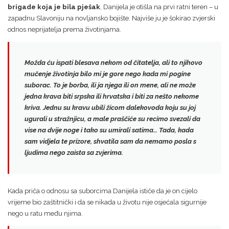
brigade koja je bila pješak
, Danijela je otišla na prvi ratni teren – u
zapadnu Slavoniju na novljansko bojište. Najviše ju je šokirao zvjerski
odnos neprijatelja prema životinjama.
Možda ću ispati blesava nekom od čitatelja, ali to njihovo
mučenje životinja bilo mi je gore nego kada mi pogine
suborac. To je borba, ili ja njega ili on mene, ali ne može
jedna krava biti srpska ili hrvatska i biti za nešto nekome
kriva. Jednu su
kravu ubili žicom dalekovoda
koju su joj
ugurali u stražnjicu, a male praščiće su recimo svezali da
vise na dvije noge i
tako su umirali satima…
Tada, kada
sam vidjela te prizore, shvatila sam da nemamo posla s
ljudima nego zaista sa zvjerima.
Kada priča o odnosu sa suborcima Danijela ističe da je on cijelo
vrijeme bio zaštitnički i da se nikada u životu nije osjećala sigurnije
nego u ratu među njima.