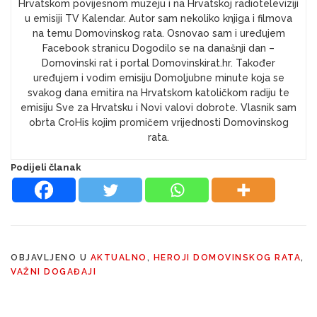
Hrvatskom povijesnom muzeju i na Hrvatskoj radioteleviziji
u emisiji TV Kalendar. Autor sam nekoliko knjiga i filmova
na temu Domovinskog rata. Osnovao sam i uređujem
Facebook stranicu Dogodilo se na današnji dan –
Domovinski rat i portal Domovinskirat.hr. Također
uređujem i vodim emisiju Domoljubne minute koja se
svakog dana emitira na Hrvatskom katoličkom radiju te
emisiju Sve za Hrvatsku i Novi valovi dobrote. Vlasnik sam
obrta CroHis kojim promičem vrijednosti Domovinskog
rata.
Podijeli članak
OBJAVLJENO U
AKTUALNO
,
HEROJI DOMOVINSKOG RATA
,
VAŽNI DOGAĐAJI