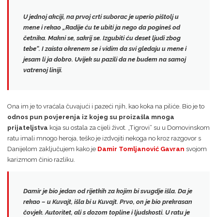
U jednoj akciji, na prvoj crti suborac je uperio pištolj u
mene i rekao „
Radije ću te ubiti ja nego da pogineš od
četnika.
Makni se, sakrij se. Izgubiti ću deset ljudi zbog
tebe“. I zaista okrenem se i vidim da svi gledaju u mene i
jesam li ja dobro. Uvijek su pazili da ne budem na samoj
vatrenoj liniji.
Ona im je to vraćala čuvajući i pazeći njih, kao koka na piliće. Bio je to
odnos pun povjerenja iz kojeg su proizašla mnoga
prijateljstva
koja su ostala za cijeli život. „Tigrovi“ su u Domovinskom
ratu imali mnogo heroja, teško je izdvojiti nekoga no kroz razgovor s
Danijelom zaključujem kako je
Damir Tomljanović Gavran
svojom
karizmom činio razliku.
Damir je bio jedan od rijetkih za kojim bi svugdje išla. Da je
rekao – u Kuvajt, išla bi u Kuvajt. Prvo, on je bio prekrasan
čovjek. Autoritet, ali s dozom topline i ljudskosti.
U ratu je