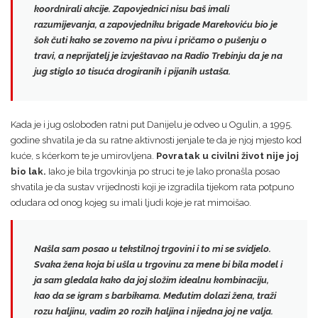
koordnirali akcije.
Zapovjednici nisu baš imali
razumijevanja
, a zapovjedniku brigade Marekoviću bio je
šok čuti kako se zovemo na pivu i pričamo o pušenju o
travi, a neprijatelj je izvještavao na Radio Trebinju da je
na
jug stiglo 10 tisuća drogiranih i pijanih ustaša.
Kada je i jug oslobođen ratni put Danijelu je odveo u Ogulin, a 1995.
godine shvatila je da su ratne aktivnosti jenjale te da je njoj mjesto kod
kuće, s kćerkom te je umirovljena.
Povratak u civilni život nije joj
bio lak.
Iako je bila trgovkinja po struci te je lako pronašla posao
shvatila je da sustav vrijednosti koji je izgradila tijekom rata potpuno
odudara od onog kojeg su imali ljudi koje je rat mimoišao.
Našla sam posao u tekstilnoj trgovini i to mi se svidjelo.
Svaka žena koja bi ušla u trgovinu za mene bi bila model i
ja sam gledala kako da joj složim idealnu kombinaciju,
kao da se igram s barbikama. Međutim dolazi žena, traži
rozu haljinu, vadim 20 rozih haljina i nijedna joj ne valja.