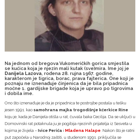
Na jednom od bregova Vukomeričkih gorica smjestila
se kućica koja je njezin mali kutak (sve)mira. Ime joj je
Danijela Lazova
, rođena 28. rujna 1967. godine,
karakterom je tigrica, borac, prava fajterica. One koji je
poznaju ne iznenađuje činjenica da je bila pripadnica
moćne 1. gardijske brigade koja je upravo po tigrovima
i dobila ime.
Ono što iznenađuje je da je pripadnica te postrojbe postala u tešku
jesen 1991. kao
samohrana majka trogodišnje kćerkice Rine
koju je, kada je Danijela otišla u rat, čuvala baka Cecilija. Da se uključi u
Domovinski rat potaknula ju je pogibija njezinih prijatelja iz Sesveta u
kojima je živjela –
Ivice Perića
i
Mladena Halape
. Nakon što je ratni
put započela u Narodnoj zaštiti, u studenom 1991. priključila se