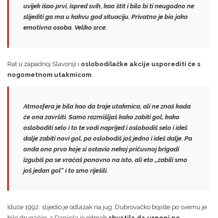
uvijek išao prvi, ispred svih, kao štit
i bilo bi ti neugodno ne
slijediti ga ma u kakvu god situaciju. Privatno je bio jako
emotivna osoba. Veliko srce.
Rat u zapadnoj Slavoniji i
oslobodilačke akcije usporediti će s
nogometnom utakmicom
.
Atmosfera je bila kao da traje utakmica, ali
ne znaš kada
će ona završiti.
Samo razmišljaš kako zabiti gol, kako
osloboditi selo i to te vodi naprijed i
oslobodiš selo i ideš
dalje zabiti novi gol
, pa oslobodiš još jedno i ideš dalje. Pa
onda ono prvo koje si ostavio nekoj pričuvnoj brigadi
izgubiš pa se vraćaš ponovno na isto, ali eto „zabili smo
još jedan gol“ i to smo riješili.
Iduće 1992. slijedio je odlazak na jug. Dubrovačko bojište po svemu je
bilo drugačije, a Danijela je odmah
shvatila da usponi po