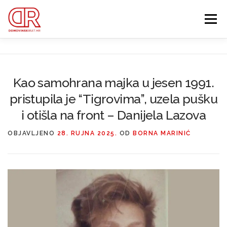
Preskoči
na
Izbornik
sadržaj
EDUKACIJA
WEBSHOP
GDJE SI BIO ’91?
Kao samohrana majka u jesen 1991.
pristupila je “Tigrovima”, uzela pušku
IZDVOJENE KATEGORIJE
O MENI
MEMBERSHIP
i otišla na front – Danijela Lazova
Search Button
OBJAVLJENO
28. RUJNA 2025.
OD
BORNA MARINIĆ
Search for: