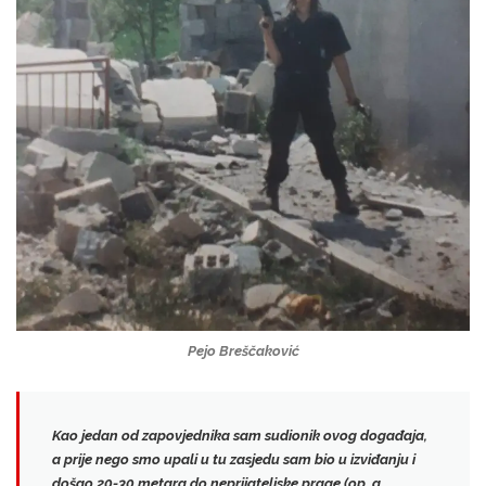
Pejo Breščaković
Kao jedan od zapovjednika sam sudionik ovog događaja,
a prije nego smo upali u tu zasjedu sam bio u izviđanju i
došao 20-30 metara do neprijateljske prage (op. a.