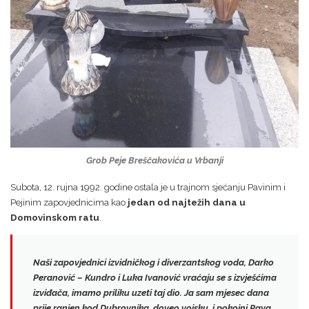
Grob Peje Breščakovića u Vrbanji
Subota, 12. rujna 1992. godine ostala je u trajnom sjećanju Pavinim i
Pejinim zapovjednicima kao
jedan od najtežih dana u
Domovinskom ratu
.
Naši zapovjednici izvidničkog i diverzantskog voda,
Darko
Peranović – Kundro
i
Luka Ivanović
vraćaju se s izvješćima
izviđača, imamo priliku uzeti taj dio. Ja sam mjesec dana
prije ranjen kod Dubrovnika, doveo vojsku, i pokojni
Pava