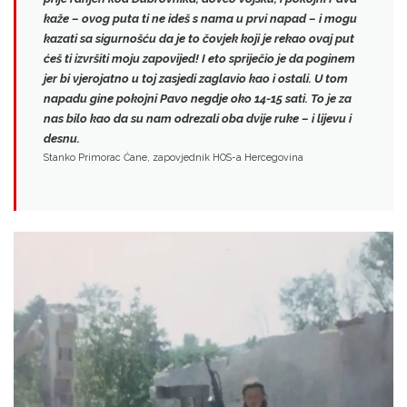
kaže – ovog puta ti ne ideš s nama u prvi napad
– i mogu
kazati sa sigurnošću da je to čovjek koji je rekao ovaj put
ćeš ti izvršiti moju zapovijed! I eto spriječio je da poginem
jer bi vjerojatno u toj zasjedi zaglavio kao i ostali. U tom
napadu gine pokojni Pavo negdje oko 14-15 sati. To je za
nas bilo
kao da su nam odrezali oba dvije ruke
– i lijevu i
desnu.
Stanko Primorac Ćane, zapovjednik HOS-a Hercegovina