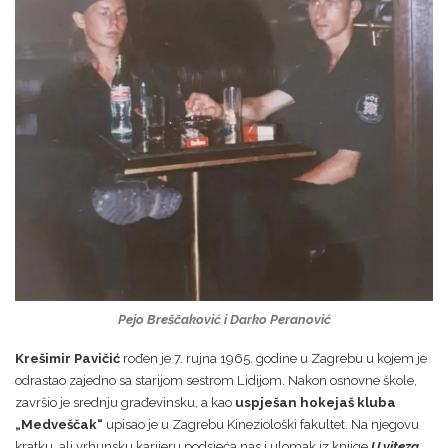
Pejo Breščaković i Darko Peranović
Krešimir Pavičić
rođen je 7. rujna 1965. godine u Zagrebu u kojem je
odrastao zajedno sa starijom sestrom Lidijom. Nakon osnovne škole,
završio je srednju građevinsku, a kao
uspješan hokejaš kluba
„Medveščak“
upisao je u Zagrebu Kineziološki fakultet. Na njegovu
kratku, ali vrhunsku karijeru podsjeća nas i ulomak iz knjige
U viteza