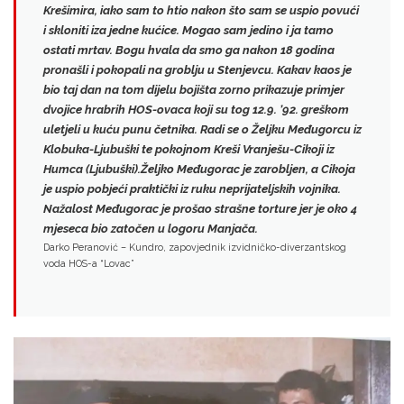
Krešimira, iako sam to htio nakon što sam se uspio povući
i skloniti iza jedne kućice.
Mogao sam jedino i ja tamo
ostati mrtav.
Bogu hvala da smo ga nakon 18 godina
pronašli i pokopali na groblju u Stenjevcu. Kakav kaos je
bio taj dan na tom dijelu bojišta zorno prikazuje primjer
dvojice hrabrih HOS-ovaca koji su tog 12.9. ’92. greškom
uletjeli u kuću punu četnika. Radi se o
Željku Međugorcu
iz
Klobuka-Ljubuški te pokojnom
Kreši Vranješu-Cikoji
iz
Humca (Ljubuški).Željko Međugorac je zarobljen, a Cikoja
je uspio pobjeći praktički iz ruku neprijateljskih vojnika.
Nažalost Međugorac je prošao strašne torture jer je oko 4
mjeseca bio zatočen u logoru Manjača.
Darko Peranović – Kundro, zapovjednik izvidničko-diverzantskog
voda HOS-a “Lovac”