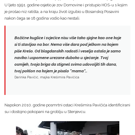
U ljeto 1991. godine osjetio je zov Domovine i pristupio HOS-u s kojim
je prošao niz ratišta, a na kraju život izgubio u Bosanskoj Posavini
nakon čega se 18 godina vodio kao nestali.
Božićne kuglice i svjećice nisu više tako sjajne kao one koje
si ti stavljao na bor.
Nema više dara pod jelkom na kojem
piše Krešo.
Od blagdanskih radosti i veselja ostala je samo
navika i uspomene urezane duboko u sjećanje. Tvoj
osmijeh, tvoja briga da stigneš svima udovoljiti tih dana,
tvoj poklon na kojem je pisalo “mama”…
Darinka Pavičić, majka Krešimira Pavičića
Napokon 2010. godine posmrtni ostaci Krešimira Pavičića identificirani
su i dostojno pokopani na groblju u Stenjevcu.