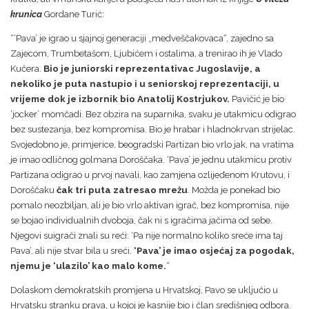
krunica
Gordane Turić:
“‘Pava’ je igrao u sjajnoj generaciji „medveščakovaca“, zajedno sa
Zajecom, Trumbetašom, Ljubićem i ostalima, a trenirao ih je Vlado
Kučera.
Bio je juniorski reprezentativac Jugoslavije, a
nekoliko je puta nastupio i u seniorskoj reprezentaciji, u
vrijeme dok je izbornik bio Anatolij Kostrjukov.
Pavičić je bio
‘jocker’ momčadi. Bez obzira na suparnika, svaku je utakmicu odigrao
bez sustezanja, bez kompromisa. Bio je hrabar i hladnokrvan strijelac.
Svojedobno je, primjerice, beogradski Partizan bio vrlo jak, na vratima
je imao odličnog golmana Doroščaka. ‘Pava’ je jednu utakmicu protiv
Partizana odigrao u prvoj navali, kao zamjena ozlijeđenom Krutovu, i
Doroščaku
čak tri puta zatresao mrežu
. Možda je ponekad bio
pomalo neozbiljan, ali je bio vrlo aktivan igrač, bez kompromisa, nije
se bojao individualnih dvoboja, čak ni s igračima jačima od sebe.
Njegovi suigrači znali su reći: ‘Pa nije normalno koliko sreće ima taj
Pava’, ali nije stvar bila u sreći.
‘Pava’ je imao osjećaj za pogodak,
njemu je ‘ulazilo’ kao malo kome.
“
Dolaskom demokratskih promjena u Hrvatskoj, Pavo se uključio u
Hrvatsku stranku prava, u kojoj je kasnije bio i član središnjeg odbora.