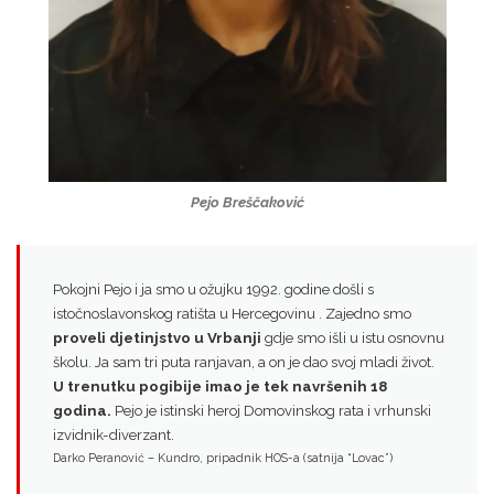
Pejo Breščaković
Pokojni Pejo i ja smo u ožujku 1992. godine došli s
istočnoslavonskog ratišta u Hercegovinu . Zajedno smo
proveli djetinjstvo u Vrbanji
gdje smo išli u istu osnovnu
školu. Ja sam tri puta ranjavan, a on je dao svoj mladi život.
U trenutku pogibije imao je tek navršenih 18
godina.
Pejo je istinski heroj Domovinskog rata i vrhunski
izvidnik-diverzant.
Darko Peranović – Kundro, pripadnik HOS-a (satnija “Lovac”)