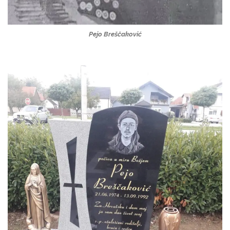
Pejo Breščaković