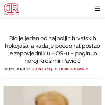
Preskoči
na
Izbornik
sadržaj
EDUKACIJA
WEBSHOP
GDJE SI BIO ’91?
Bio je jedan od najboljih hrvatskih
hokejaša, a kada je počeo rat postao
IZDVOJENE KATEGORIJE
O MENI
MEMBERSHIP
je zapovjednik u HOS-u – poginuo
heroj Krešimir Pavičić
Search Button
Search for:
OBJAVLJENO
12. RUJNA 2025.
OD
BORNA MARINIĆ