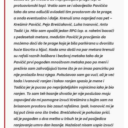
protuavionski top). Vratio sam se i obavijestio Pavičića
tako da smo
odlučili ovladati tim prostorom
do te prage,
a onda eventualno i dalje. Krenuli smo naprijed nas pet –
Krešimir Pavičić, Pejo Breščaković, Luka Ivanović, Anto
Tadić i ja. Htio sam opaliti jedan RPG (op. a. raketni bacač)
s pedesetak metara, međutim Pavičić je procijenio da
možemo doći do te prage koja je bila parkirana u dvorištu
kuće tlocrta u ključ. Kada smo došli na par metara krenuli
su rafali raznih kalibara i bezbroj metaka tako da je
Pavičić prvi pogođen mnoštvom metaka pao po meni i
preživio sam zahvaljujući tome što je on imao pancirku
pa
nije prolazilo kroz njega. Pokušavao sam ga vući, ali je već
tada i Ivanović ranjen i takav ranjen spasio je mene i
Tadića jer je pucao po neprijateljskim vojnicima iako je bio
ranjen. To sam tek kasnije shvatio jer
nije poslušao moju
zapovijed
da mi pomogne izvući Krešimira s kojim sam na
brisanom prostoru bio zasut rafalima. Ipak, Ivanović mi je
taj put činio ono što treba. Breščaković je pokušao prići,
ali je pogođen s dva metka u trbuh te je od posljedica
ranjavanja umro dan kasnije. Nažalost nisam uspio izvući