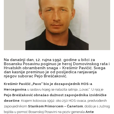
Na današnji dan, 12. rujna 1992. godine u bitci za
Bosansku Posavinu poginuo je heroj Domovinskog rata i
Hrvatskih obrambenih snaga – Krešimir Pavičić. Svega
dan kasnije preminuo je od posljedica ranjavanja
njegov suborac Pejo Breščaković.
Krešimir Pavičić „Pavo“ bio je dozapovjednik HOS-a
Hercegovina
u sastavu kojeg se nalazila satnija „Lovac“. U njoj je
Pejo Breščaković obnašao dužnost zapovjednika izvidničke
desetine
. Krajem kolovoza 1992. oko 250 HOS-ovaca, predvođenih
zapovjednikom
Stankom Primorcem – Ćanetom
, došlo je s Južnog
bojišta u pomoć Bosanskoj Posavini na poziv generala
Ante