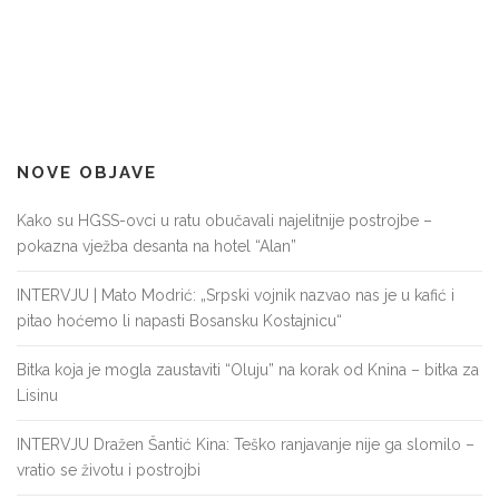
NOVE OBJAVE
Kako su HGSS-ovci u ratu obučavali najelitnije postrojbe –
pokazna vježba desanta na hotel “Alan”
INTERVJU | Mato Modrić: „Srpski vojnik nazvao nas je u kafić i
pitao hoćemo li napasti Bosansku Kostajnicu“
Bitka koja je mogla zaustaviti “Oluju” na korak od Knina – bitka za
Lisinu
INTERVJU Dražen Šantić Kina: Teško ranjavanje nije ga slomilo –
vratio se životu i postrojbi