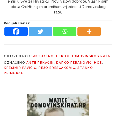
emisiju Sve za Hrvatsku i Novi valovi dobrote. Vlasnik sam
obrta CroHis kojim promičem vrijednosti Domovinskog
rata.
Podijeli članak
OBJAVLJENO U
AKTUALNO
,
HEROJI DOMOVINSKOG RATA
OZNAČENO
ANTE PRKAČIN
,
DARKO PERANOVIĆ
,
HOS
,
KREŠIMIR PAVIČIĆ
,
PEJO BREŠČAKOVIĆ
,
STANKO
PRIMORAC