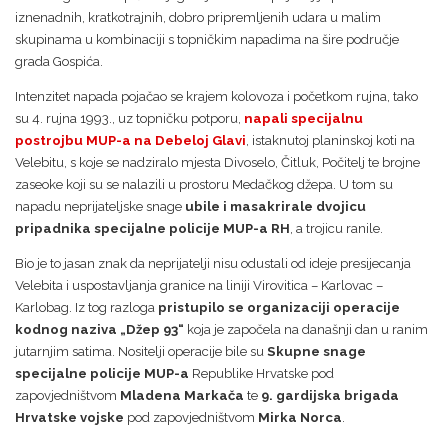
iznenadnih, kratkotrajnih, dobro pripremljenih udara u malim
skupinama u kombinaciji s topničkim napadima na šire područje
grada Gospića.
Intenzitet napada pojačao se krajem kolovoza i početkom rujna, tako
su 4. rujna 1993., uz topničku potporu,
napali specijalnu
postrojbu MUP-a na Debeloj Glavi
, istaknutoj planinskoj koti na
Velebitu, s koje se nadziralo mjesta Divoselo, Čitluk, Počitelj te brojne
zaseoke koji su se nalazili u prostoru Medačkog džepa. U tom su
napadu neprijateljske snage
ubile i masakrirale dvojicu
pripadnika specijalne policije MUP-a RH
, a trojicu ranile.
Bio je to jasan znak da neprijatelji nisu odustali od ideje presijecanja
Velebita i uspostavljanja granice na liniji Virovitica – Karlovac –
Karlobag. Iz tog razloga
pristupilo se organizaciji operacije
kodnog naziva „Džep 93“
koja je započela na današnji dan u ranim
jutarnjim satima. Nositelji operacije bile su
Skupne snage
specijalne policije MUP-a
Republike Hrvatske pod
zapovjedništvom
Mladena Markača
te
9. gardijska brigada
Hrvatske vojske
pod zapovjedništvom
Mirka Norca
.