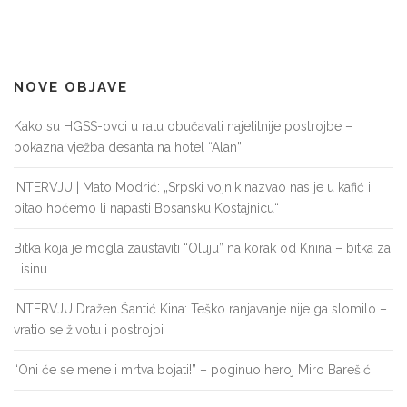
NOVE OBJAVE
Kako su HGSS-ovci u ratu obučavali najelitnije postrojbe –
pokazna vježba desanta na hotel “Alan”
INTERVJU | Mato Modrić: „Srpski vojnik nazvao nas je u kafić i
pitao hoćemo li napasti Bosansku Kostajnicu“
Bitka koja je mogla zaustaviti “Oluju” na korak od Knina – bitka za
Lisinu
INTERVJU Dražen Šantić Kina: Teško ranjavanje nije ga slomilo –
vratio se životu i postrojbi
“Oni će se mene i mrtva bojati!” – poginuo heroj Miro Barešić