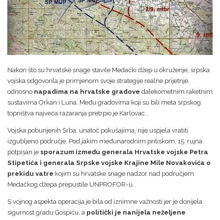
Nakon što su hrvatske snage stavile Medački džep u okruženje, srpska
vojska odgovorila je primjenom svoje strategije realne prijetnje,
odnosno
napadima na hrvatske gradove
dalekometnim raketnim
sustavima Orkan i Luna. Među gradovima koji su bili meta srpskog
topništva najveća razaranja pretrpio je Karlovac.
Vojska pobunjenih Srba, unatoč pokušajima, nije uspjela vratiti
izgubljeno područje. Pod jakim međunarodnim pritiskom, 15. rujna
potpisan je
sporazum između generala Hrvatske vojske Petra
Stipetića i generala Srpske vojske Krajine Mile Novakovića o
prekidu vatre
kojim su hrvatske snage nadzor nad područjem
Medačkog džepa prepustile UNPROFOR-u.
S vojnog aspekta operacija je bila od iznimne važnosti jer je donijela
sigurnost gradu Gospiću, a
politički je nanijela neželjene