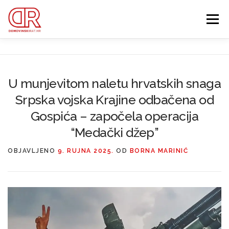
Preskoči
na
Izbornik
sadržaj
EDUKACIJA
WEBSHOP
GDJE SI BIO ’91?
U munjevitom naletu hrvatskih snaga
Srpska vojska Krajine odbačena od
IZDVOJENE KATEGORIJE
O MENI
MEMBERSHIP
Gospića – započela operacija
“Medački džep”
Search Button
Search for:
OBJAVLJENO
9. RUJNA 2025.
OD
BORNA MARINIĆ