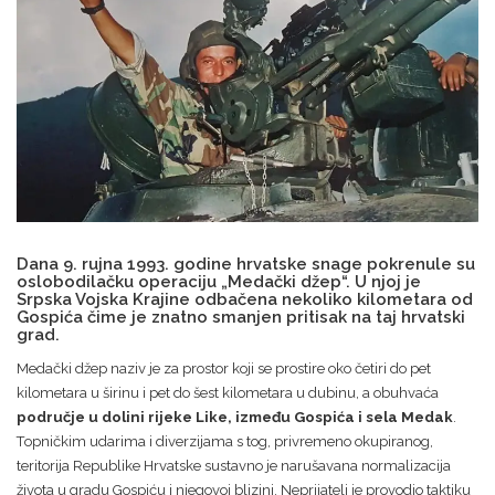
Dana 9. rujna 1993. godine hrvatske snage pokrenule su
oslobodilačku operaciju „Medački džep“. U njoj je
Srpska Vojska Krajine odbačena nekoliko kilometara od
Gospića čime je znatno smanjen pritisak na taj hrvatski
grad.
Medački džep naziv je za prostor koji se prostire oko četiri do pet
kilometara u širinu i pet do šest kilometara u dubinu, a obuhvaća
područje u dolini rijeke Like, između Gospića i sela Medak
.
Topničkim udarima i diverzijama s tog, privremeno okupiranog,
teritorija Republike Hrvatske sustavno je narušavana normalizacija
života u gradu Gospiću i njegovoj blizini. Neprijatelj je provodio taktiku