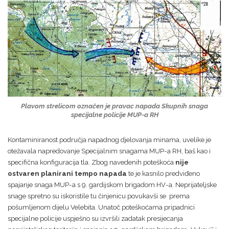
Plavom strelicom označen je pravac napada Skupnih snaga
specijalne policije MUP-a RH
Kontaminiranost područja napadnog djelovanja minama, uvelike je
otežavala napredovanje Specijalnim snagama MUP-a RH, baš kao i
specifična konfiguracija tla. Zbog navedenih poteškoća
nije
ostvaren planirani tempo napada
te je kasnilo predviđeno
spajanje snaga MUP-a s 9. gardijskom brigadom HV-a. Neprijateljske
snage spretno su iskoristile tu činjenicu povukavši se prema
pošumljenom dijelu Velebita. Unatoč poteškoćama pripadnici
specijalne policije uspješno su izvršili zadatak presijecanja