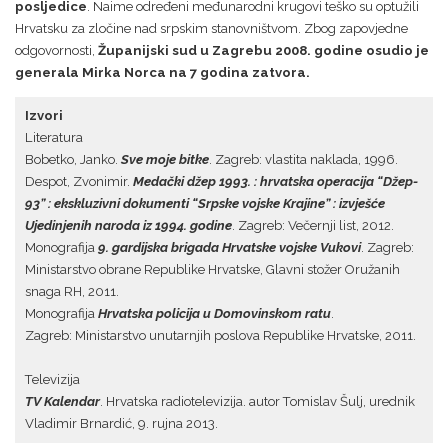
posljedice
. Naime određeni međunarodni krugovi teško su optužili
Hrvatsku za zločine nad srpskim stanovništvom. Zbog zapovjedne
odgovornosti,
Županijski sud u Zagrebu 2008. godine osudio je
generala Mirka Norca na 7 godina zatvora.
Izvori
Literatura
Bobetko, Janko.
Sve moje bitke
. Zagreb: vlastita naklada, 1996.
Despot, Zvonimir.
Medački džep 1993. : hrvatska operacija “Džep-
93” : ekskluzivni dokumenti “Srpske vojske Krajine” : izvješće
Ujedinjenih naroda iz 1994. godine
. Zagreb: Večernji list, 2012.
Monografija
9. gardijska brigada Hrvatske vojske Vukovi
. Zagreb:
Ministarstvo obrane Republike Hrvatske, Glavni stožer Oružanih
snaga RH, 2011.
Monografija
Hrvatska policija u Domovinskom ratu
.
Zagreb: Ministarstvo unutarnjih poslova Republike Hrvatske, 2011.
Televizija
TV Kalendar
. Hrvatska radiotelevizija. autor Tomislav Šulj, urednik
Vladimir Brnardić, 9. rujna 2013.