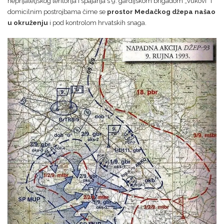
neprijateljskog teritorija i spajanja s 9. gardijskom brigadom „Vukovi“ i
domicilnim postrojbama čime se
prostor Medačkog džepa našao
u okruženju
i pod kontrolom hrvatskih snaga.