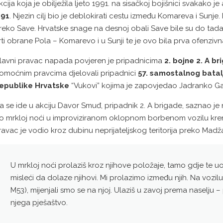
kcija koja je obilježila ljeto 1991. na sisačkoj bojišnici svakako
 91
. Njezin cilj bio je deblokirati cestu između Komareva i Sun
reko Save. Hrvatske snage na desnoj obali Save bile su do tada 
rti obrane Pola – Komarevo i u Sunji te je ovo bila prva ofenzivn
lavni pravac napada povjeren je pripadnicima
2. bojne 2. A 
omoćnim pravcima djelovali pripadnici
57. samostalnog bata
epublike Hrvatske
“Vukovi” kojima je zapovjedao Jadranko Ga
a se ide u akciju Davor Smuđ, pripadnik 2. A brigade, saznao je 
o mrkloj noći u improviziranom oklopnom borbenom vozilu kre
ravac je vodio kroz dubinu neprijateljskog teritorija preko Madža
U mrkloj noći prolaziš kroz njihove položaje, tamo gdje te u
misleći da dolaze njihovi. Mi prolazimo između njih. Na vozilu 
M53), mijenjali smo se na njoj. Ulaziš u zavoj prema naselju – pu
njega pješaštvo.