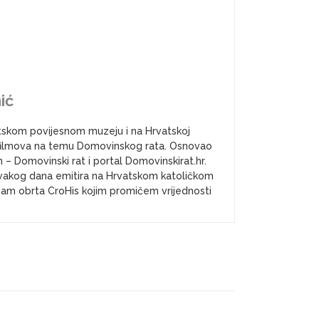
ić
atskom povijesnom muzeju i na Hrvatskoj
a i filmova na temu Domovinskog rata. Osnovao
– Domovinski rat i portal Domovinskirat.hr.
vakog dana emitira na Hrvatskom katoličkom
k sam obrta CroHis kojim promičem vrijednosti