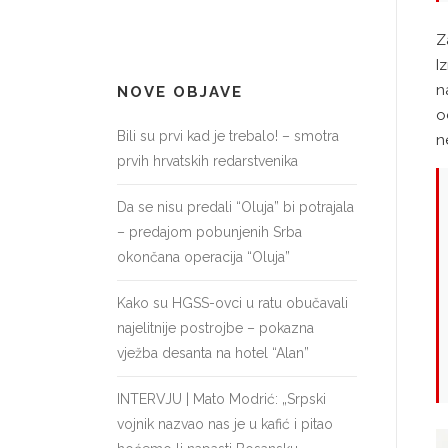
Z
I
n
NOVE OBJAVE
o
Bili su prvi kad je trebalo! – smotra
n
prvih hrvatskih redarstvenika
Da se nisu predali “Oluja” bi potrajala
– predajom pobunjenih Srba
okončana operacija “Oluja”
Kako su HGSS-ovci u ratu obučavali
najelitnije postrojbe – pokazna
vježba desanta na hotel “Alan”
INTERVJU | Mato Modrić: „Srpski
vojnik nazvao nas je u kafić i pitao