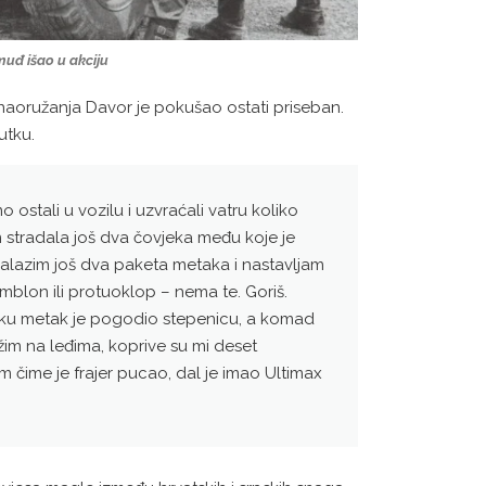
muđ išao u akciju
 naoružanja Davor je pokušao ostati priseban.
utku.
mo ostali u vozilu i uzvraćali vatru koliko
am stradala još dva čovjeka među koje je
alazim još dva paketa metaka i nastavljam
blon ili protuoklop – nema te. Goriš.
nutku metak je pogodio stepenicu, a komad
im na leđima, koprive su mi deset
 čime je frajer pucao, dal je imao Ultimax