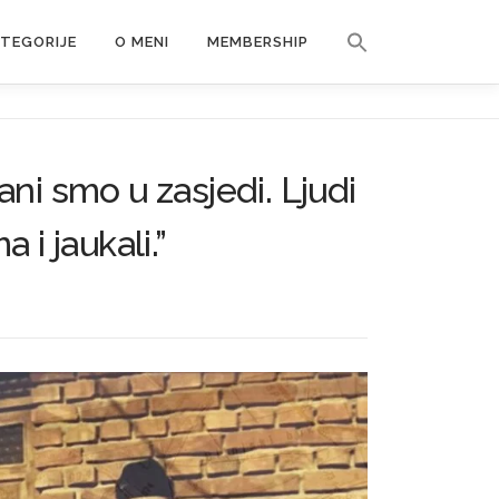
Search Button
ATEGORIJE
O MENI
MEMBERSHIP
Search for:
i smo u zasjedi. Ljudi
 i jaukali.”