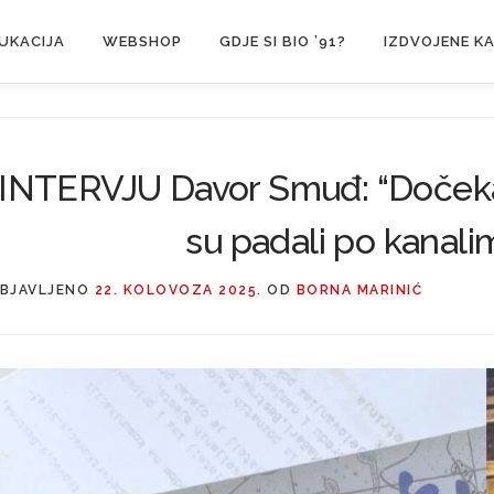
UKACIJA
WEBSHOP
GDJE SI BIO ’91?
IZDVOJENE K
INTERVJU Davor Smuđ: “Dočekan
su padali po kanalima
BJAVLJENO
22. KOLOVOZA 2025.
OD
BORNA MARINIĆ