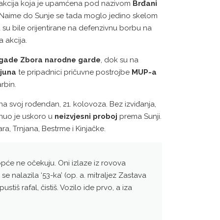
 je akcija koja je upamćena pod nazivom
Brđani
je. Naime do Sunje se tada moglo jedino skelom
su bile orijentirane na defenzivnu borbu na
a akcija.
brigade Zbora narodne garde
, dok su na
ljuna
te pripadnici pričuvne postrojbe
MUP-a
rbin.
na svoj rođendan, 21. kolovoza. Bez izviđanja,
nuo je uskoro u
neizvjesni proboj
prema Sunji.
ra, Trnjana, Bestrme i Kinjačke.
opće ne očekuju. Oni izlaze iz rovova
se nalazila ‘53-ka’ (op. a. mitraljez Zastava
stiš rafal, čistiš. Vozilo ide prvo, a iza