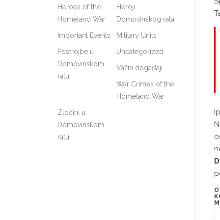
S
Heroes of the
Heroji
T
Homeland War
Domovinskog rata
Important Events
Military Units
Postrojbe u
Uncategorized
Domovinskom
Važni događaji
ratu
War Crimes of the
Homeland War
I
Zločini u
N
Domovinskom
o
ratu
n
D
p
O
K
M