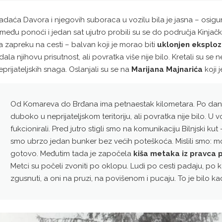
adaća Davora i njegovih suboraca u vozilu bila je jasna – osigu
zmeđu ponoći i jedan sat ujutro probili su se do područja Kinjačke
a zapreku na cesti – balvan koji je morao biti
uklonjen eksplo
dala njihovu prisutnost, ali povratka više nije bilo. Kretali su 
eprijateljskih snaga. Oslanjali su se na
Marijana Majnarića
koji 
Od Komareva do Brđana ima petnaestak kilometara. Po danu 
duboko u neprijateljskom teritoriju, ali povratka nije bilo. U 
fukcionirali. Pred jutro stigli smo na komunikaciju Bilnjski kut
smo ubrzo jedan bunker bez većih poteškoća. Mislili smo: m
gotovo. Međutim tada je započela
kiša metaka iz pravca
Metci su počeli zvoniti po oklopu. Ludi po cesti padaju, po k
zgusnuti, a oni na pruzi, na povišenom i pucaju. To je bilo kao