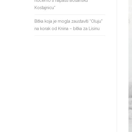
hoćemo li napasti Bosansku
Kostajnicu“
Bitka koja je mogla zaustaviti “Oluju”
na korak od Knina – bitka za Lisinu