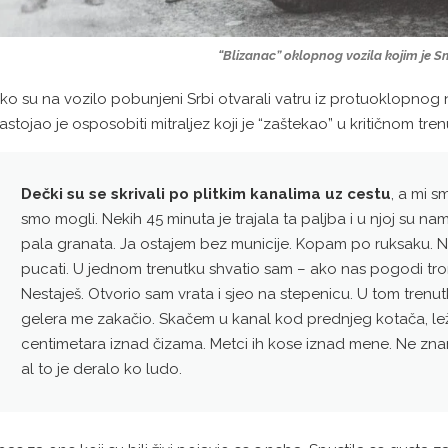
“Blizanac” oklopnog vozila kojim je S
ako su na vozilo pobunjeni Srbi otvarali vatru iz protuoklopnog
astojao je osposobiti mitraljez koji je “zaštekao” u kritičnom tren
Dečki su se skrivali po plitkim kanalima uz cestu
, a mi s
smo mogli. Nekih 45 minuta je trajala ta paljba i u njoj su n
pala granata. Ja ostajem bez municije. Kopam po ruksaku. N
pucati. U jednom trenutku shvatio sam – ako nas pogodi trom
Nestaješ. Otvorio sam vrata i sjeo na stepenicu. U tom tre
gelera me zakačio. Skačem u kanal kod prednjeg kotača, lež
centimetara iznad čizama. Metci ih kose iznad mene. Ne znam
al to je deralo ko ludo.