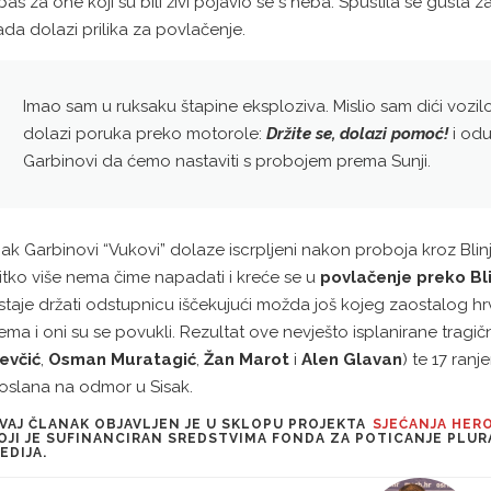
pas za one koji su bili živi pojavio se s neba. Spustila se gusta 
ada dolazi prilika za povlačenje.
Imao sam u ruksaku štapine eksploziva. Mislio sam dići vozi
dolazi poruka preko motorole:
Držite se, dolazi pomoć!
i odu
Garbinovi da ćemo nastaviti s probojem prema Sunji.
pak Garbinovi “Vukovi” dolaze iscrpljeni nakon proboja kroz Blinjsk
itko više nema čime napadati i kreće se u
povlačenje preko Bl
staje držati odstupnicu iščekujući možda još kojeg zaostalog hrv
ema i oni su se povukli. Rezultat ove nevješto isplanirane tragične
evčić
,
Osman Muratagić
,
Žan Marot
i
Alen Glavan
) te 17 ranj
oslana na odmor u Sisak.
VAJ ČLANAK OBJAVLJEN JE U SKLOPU PROJEKTA
SJEĆANJA HER
OJI JE SUFINANCIRAN SREDSTVIMA FONDA ZA POTICANJE PLU
EDIJA.