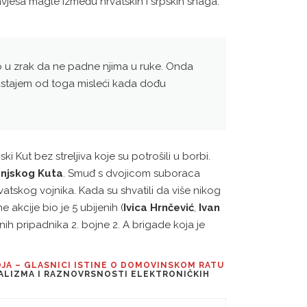
zavjesa magle između hrvatskih i srpskih snaga.
lo u zrak da ne padne njima u ruke. Onda
stajem od toga misleći kada dođu
i Kut bez streljiva koje su potrošili u borbi.
injskog Kuta
. Smuđ s dvojicom suboraca
atskog vojnika. Kada su shvatili da više nikog
 akcije bio je 5 ubijenih (
Ivica Hrnčević
,
Ivan
enih pripadnika 2. bojne 2. A brigade koja je
OJA – GLASNICI ISTINE O DOMOVINSKOM RATU
RALIZMA I RAZNOVRSNOSTI ELEKTRONIČKIH