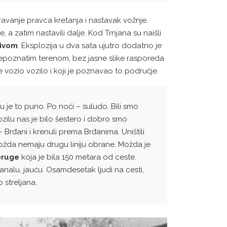
ravanje pravca kretanja i nastavak vožnje.
, a zatim nastavili dalje. Kod Trnjana su naišli
zivom
. Eksplozija u dva sata ujutro dodatno je
se nepoznatim terenom, bez jasne slike rasporeda
je vozio vozilo i koji je poznavao to područje.
je to puno. Po noći – suludo. Bili smo
vozilu nas je bilo šestero i dobro smo
 – Brđani i krenuli prema Brđanima. Uništili
ožda nemaju drugu liniju obrane. Možda je
 pruge
koja je bila 150 metara od ceste.
analu, jauću. Osamdesetak ljudi na cesti,
 streljana.