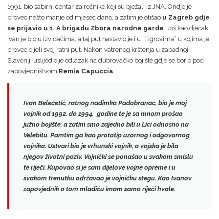
1991. bio sabirni centar za ročnike koji su bježali iz JNA. Ondje je
proveo nešto manje od mjesec dana, a zatim je otišao
u Zagreb gdje
se prijavio u 1. A brigadu Zbora narodne garde
. Još kao dječak
Ivan je bio u izviđačima, a taj put nastavio je i u „Tigrovima“ u kojima je
proveo cijeli svoj ratni put. Nakon vatrenog krštenja u zapadnoj
Slavoniji uslijedio je odlazak na dubrovačko bojište gdje se borio pod
zapovjedništvom
Remia Capuccia
:
Ivan Belečetić, ratnog nadimka Padobranac, bio je moj
vojnik od 1992. do 1994. godine te je sa mnom prošao
južno bojište, a zatim smo zajedno bili u Lici odnosno na
Velebitu. Pamtim ga kao prototip uzornog i odgovornog
vojnika.
Ustvari bio je vrhunski vojnik, a vojska je bila
njegov životni poziv.
Vojnički se ponašao u svakom smislu
te riječi. Kupovao si je sam dijelove vojne opreme i u
svakom trenutku održavao je vojničku stegu. Kao Ivanov
zapovjednik o tom mladiću imam samo riječi hvale.