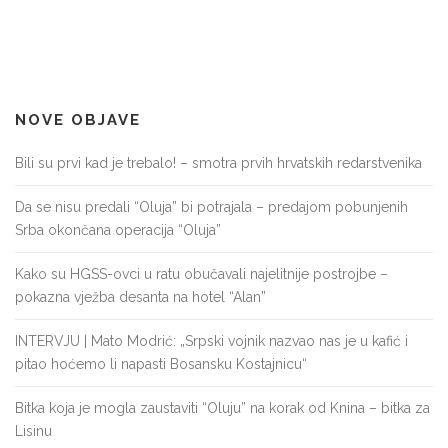
NOVE OBJAVE
Bili su prvi kad je trebalo! – smotra prvih hrvatskih redarstvenika
Da se nisu predali “Oluja” bi potrajala – predajom pobunjenih
Srba okončana operacija “Oluja”
Kako su HGSS-ovci u ratu obučavali najelitnije postrojbe –
pokazna vježba desanta na hotel “Alan”
INTERVJU | Mato Modrić: „Srpski vojnik nazvao nas je u kafić i
pitao hoćemo li napasti Bosansku Kostajnicu“
Bitka koja je mogla zaustaviti “Oluju” na korak od Knina – bitka za
Lisinu