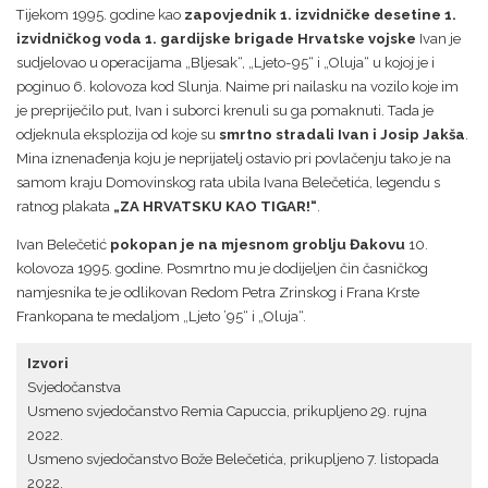
Tijekom 1995. godine kao
zapovjednik 1. izvidničke desetine 1.
izvidničkog voda 1. gardijske brigade Hrvatske vojske
Ivan je
sudjelovao u operacijama „Bljesak“, „Ljeto-95“ i „Oluja“ u kojoj je i
poginuo 6. kolovoza kod Slunja. Naime pri nailasku na vozilo koje im
je prepriječilo put, Ivan i suborci krenuli su ga pomaknuti. Tada je
odjeknula eksplozija od koje su
smrtno stradali Ivan i Josip Jakša
.
Mina iznenađenja koju je neprijatelj ostavio pri povlačenju tako je na
samom kraju Domovinskog rata ubila Ivana Belečetića, legendu s
ratnog plakata
„ZA HRVATSKU KAO TIGAR!“
.
Ivan Belečetić
pokopan je na mjesnom groblju Đakovu
10.
kolovoza 1995. godine. Posmrtno mu je dodijeljen čin časničkog
namjesnika te je odlikovan Redom Petra Zrinskog i Frana Krste
Frankopana te medaljom „Ljeto ’95“ i „Oluja“.
Izvori
Svjedočanstva
Usmeno svjedočanstvo Remia Capuccia, prikupljeno 29. rujna
2022.
Usmeno svjedočanstvo Bože Belečetića, prikupljeno 7. listopada
2022.