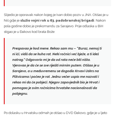
Slijedio je oporavak nakon kojeg je Ivan dobio poziv u JNA. Otišao je u
Niš gdje je
služio vojni rok u 63. padobranskoj brigadi
. Nakon
pola godine dobio je prekomandu za Sarajevo. Prije odlaska u BiH
stigao je u Đakovo kod brata Bože:
Prespavao je kod mene. Rekao sam mu – “
Buraz, nemoj ti
ni ići, vidiš da se kuha rat.
Neki ročnici već bježe, a ti ideš
natrag.” Odgovorio mi je da od rata neće biti ništa.
Vjerovao je da će se sve riješiti mirnim putem. Otišao je u
Sarajevo, a u međuvremenu se dogodio Krvavi Uskrs na
Plitvicama i počeo je rat.
Jednu večer uspio me nazvati i
rekao mi da će pobjeći.
Njegov zapovjednik bio je Hrvat i
pomogao je svim ročnicima hrvatske nacionalnosti da
pobjegnu.
Po dolasku u Hrvatsku odmah je otišao u DVD Đakovo, gdje je u ljeto