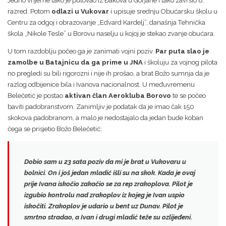
Jedno vrijeme tako je putovao iz Đakova u Gorjane i tako završio 8.
razred. Potom
odlazi u Vukovar
i upisuje srednju Obućarsku školu u
Centru za odgoj i obrazovanje „Edvard Kardelj”, današnja Tehnička
škola „Nikole Tesle” u Borovu naselju u kojoj je stekao zvanje obućara.
U tom razdoblju počeo ga je zanimati vojni poziv.
Par puta slao je
zamolbe u Batajnicu da ga prime u JNA
i školuju za vojnog pilota
no pregledi su bili rigorozni i nije ih prošao, a brat Božo sumnja da je
razlog odbijenice bila i Ivanova nacionalnost. U međuvremenu
Belečetić je postao
aktivan član Aerokluba Borovo
te se počeo
baviti padobranstvom. Zanimljiv je podatak da je imao čak 150
skokova padobranom, a malo je nedostajalo da jedan bude koban
čega se prisjetio Božo Belečetić:
Dobio sam u 23 sata poziv da mi je brat u Vukovaru u
bolnici. On i još jedan mladić išli su na skok. Kada je ovaj
prije Ivana iskočio zakačio se za rep zrakoplova.
Pilot je
izgubio kontrolu nad zrakoplov iz kojeg je Ivan uspio
iskočiti.
Zrakoplov je udario u bent uz Dunav. Pilot je
smrtno stradao, a Ivan i drugi mladić teže su ozlijeđeni.