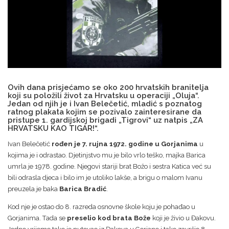
Ovih dana prisjećamo se oko 200 hrvatskih branitelja
koji su položili život za Hrvatsku u operaciji „Oluja“.
Jedan od njih je i Ivan Belečetić, mladić s poznatog
ratnog plakata kojim se pozivalo zainteresirane da
pristupe 1. gardijskoj brigadi „Tigrovi“ uz natpis „ZA
HRVATSKU KAO TIGAR!“.
Ivan Belečetić
rođen je 7. rujna 1972. godine u Gorjanima
u
kojima je i odrastao. Djetinjstvo mu je bilo vrlo teško, majka Barica
umrla je 1978. godine. Njegovi stariji brat Božo i sestra Katica već su
bili odrasla djeca i bilo im je utoliko lakše, a brigu o malom Ivanu
preuzela je baka
Barica Bradić
.
Kod nje je ostao do 8. razreda osnovne škole koju je pohađao u
Gorjanima. Tada se
preselio kod brata Bože
koji je živio u Đakovu.