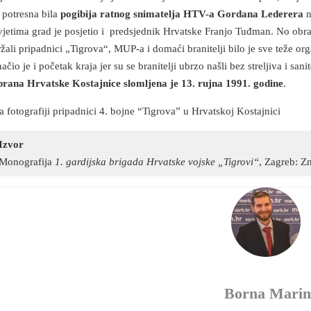
e potresna bila
pogibija ratnog snimatelja HTV-a Gordana Lederera
n
vjetima grad je posjetio i predsjednik Hrvatske Franjo Tuđman. No ob
ržali pripadnici „Tigrova“, MUP-a i domaći branitelji bilo je sve teže or
načio je i početak kraja jer su se branitelji ubrzo našli bez streljiva i s
brana Hrvatske Kostajnice slomljena je 13. rujna 1991. godine
.
a fotografiji pripadnici 4. bojne “Tigrova” u Hrvatskoj Kostajnici
Izvor
Monografija
1. gardijska brigada Hrvatske vojske „Tigrovi“
, Zagreb: Z
Borna Marin