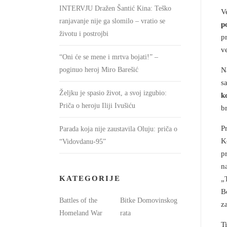
INTERVJU Dražen Šantić Kina: Teško
V
ranjavanje nije ga slomilo – vratio se
p
životu i postrojbi
p
v
“Oni će se mene i mrtva bojati!” –
N
poginuo heroj Miro Barešić
s
Željku je spasio život, a svoj izgubio:
k
Priča o heroju Iliji Ivušiću
b
P
Parada koja nije zaustavila Oluju: priča o
K
“Vidovdanu-95”
p
n
KATEGORIJE
„
B
Battles of the
Bitke Domovinskog
z
Homeland War
rata
T