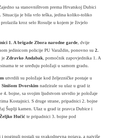
. Zajedno sa stanovništvom prema Hrvatskoj Dubici
. Situacija je bila vrlo teška, jedina koliko-toliko
prolazila kroz selo Rosulje u kojem je živjelo
nici 1. A brigade Zbora narodne garde
, dvije
sebnom jedinicom policije PU Varaždin, ponovno su
2.
o je
Zdravko Andabak
, pomoćnik zapovjednika 1. A
sinama te se uređuju položaji u samom gradu.
em
utvrdili su položaje kod željezničke postaje u
e
Sinišom Dvorskim
nadzirale su ulaz u grad iz
je 4. bojne, sa svojim ljudstvom utvrdio je položaje
ima Kostajnici. S druge strane, pripadnici 2. bojne
žaj Šuplji kamen. Ulaz u grad iz pravca Dubice i
Željko Hučić
te pripadnici 3. bojne pod
ni i poginuli postali su svakodnevna pojava, a najviše