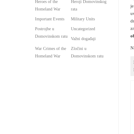
Heroes of the
Heroji Domovinskog
j
Homeland War
rata
u
Important Events
Military Units
d
z
Postrojbe u
Uncategorized
o
Domovinskom ratu
Važni događaji
N
War Crimes of the
Zločini u
Homeland War
Domovinskom ratu