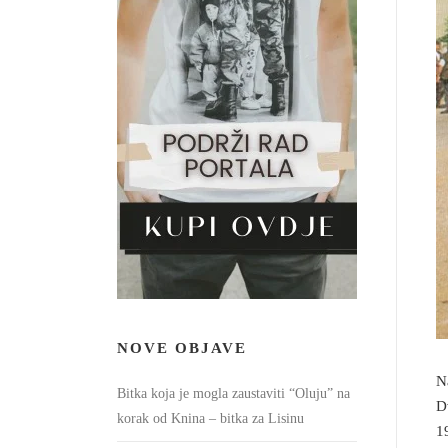
NOVE OBJAVE
N
Bitka koja je mogla zaustaviti “Oluju” na
D
korak od Knina – bitka za Lisinu
1