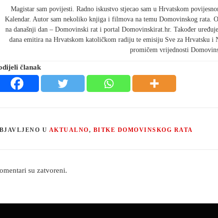
Magistar sam povijesti. Radno iskustvo stjecao sam u Hrvatskom povijesnom
Kalendar. Autor sam nekoliko knjiga i filmova na temu Domovinskog rata. 
na današnji dan – Domovinski rat i portal Domovinskirat.hr. Također uređu
dana emitira na Hrvatskom katoličkom radiju te emisiju Sve za Hrvatsku i 
promičem vrijednosti Domovins
odijeli članak
BJAVLJENO U
AKTUALNO
,
BITKE DOMOVINSKOG RATA
omentari su zatvoreni.