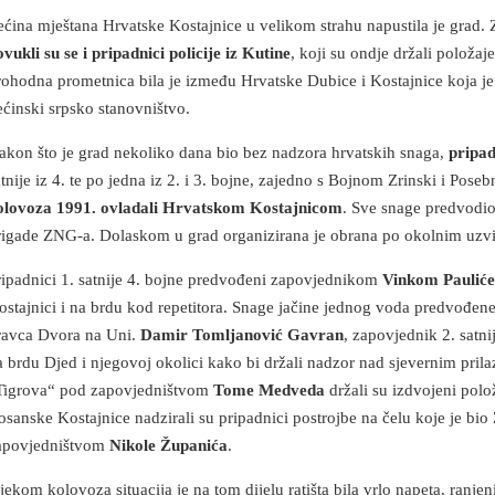
ećina mještana Hrvatske Kostajnice u velikom strahu napustila je grad
ovukli su se i pripadnici policije iz Kutine
, koji su ondje držali položaje
rohodna prometnica bila je između Hrvatske Dubice i Kostajnice koja je 
ećinski srpsko stanovništvo.
akon što je grad nekoliko dana bio bez nadzora hrvatskih snaga,
pripad
atnije iz 4. te po jedna iz 2. i 3. bojne, zajedno s Bojnom Zrinski i Po
olovoza 1991. ovladali Hrvatskom Kostajnicom
. Sve snage predvodi
rigade ZNG-a. Dolaskom u grad organizirana je obrana po okolnim uzvi
ripadnici 1. satnije 4. bojne predvođeni zapovjednikom
Vinkom Paulić
ostajnici i na brdu kod repetitora. Snage jačine jednog voda predvođen
ravca Dvora na Uni.
Damir Tomljanović Gavran
, zapovjednik 2. satni
a brdu Djed i njegovoj okolici kako bi držali nadzor nad sjevernim prilaz
Tigrova“ pod zapovjedništvom
Tome Medveda
držali su izdvojeni polo
osanske Kostajnice nadzirali su pripadnici postrojbe na čelu koje je bio
apovjedništvom
Nikole Županića
.
ijekom kolovoza situacija je na tom dijelu ratišta bila vrlo napeta, ranje