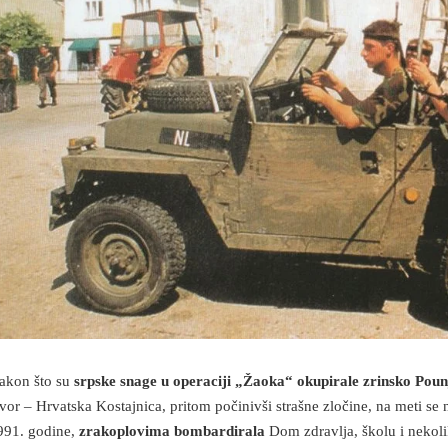
akon što su
srpske snage u operaciji „Žaoka“ okupirale zrinsko Poun
vor – Hrvatska Kostajnica, pritom počinivši strašne zločine, na meti se 
991. godine,
zrakoplovima bombardirala
Dom zdravlja, školu i nekoli