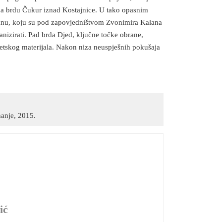
a brdu Čukur iznad Kostajnice. U tako opasnim
ranu, koju su pod zapovjedništvom Zvonimira Kalana
ganizirati. Pad brda Djed, ključne točke obrane,
anitetskog materijala. Nakon niza neuspješnih pokušaja
nanje, 2015.
ić