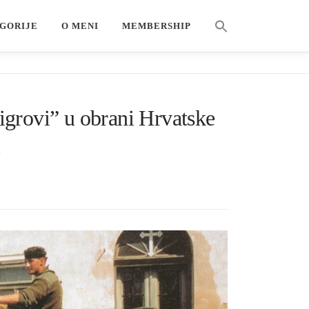
Search Button
GORIJE
O MENI
MEMBERSHIP
Search for:
Tigrovi” u obrani Hrvatske