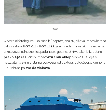
TIN
U tvornici ferolegura “Dalmacija” napravljena su još dva improvizirana
oklopnjaka –
HOT 011
i
HOT 111
koji su predani hrvatskim snagama
u kolovozu, odnosno listopadu 1991. godine. U Hrvatskoj je izrađeno
preko 250 različitih improviziranih oklopnih vozila
koja su
nastajala na svim vrstama podvozja, od traktora, buldoždera, kamiona
ili autobusa pa
sve do vlakova
.