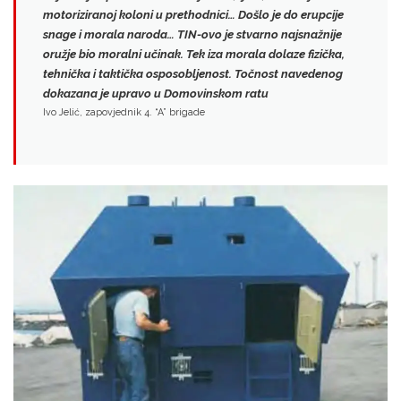
motoriziranoj koloni u prethodnici…
Došlo je do erupcije
snage i morala naroda…
TIN-ovo je stvarno najsnažnije
oružje bio moralni učinak. Tek iza morala dolaze fizička,
tehnička i taktička osposobljenost. Točnost navedenog
dokazana je upravo u Domovinskom ratu
Ivo Jelić, zapovjednik 4. “A” brigade