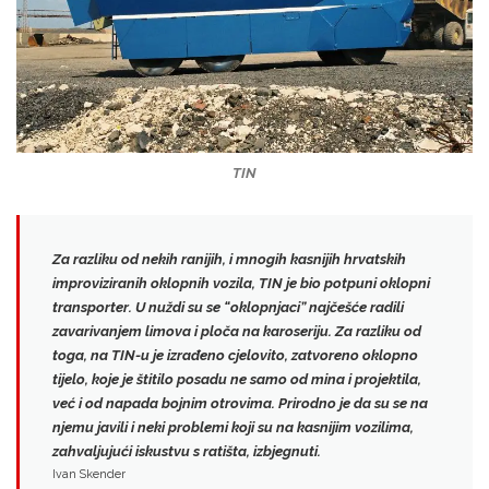
TIN
Za razliku od nekih ranijih, i mnogih kasnijih hrvatskih
improviziranih oklopnih vozila,
TIN je bio potpuni oklopni
transporter
. U nuždi su se “oklopnjaci” najčešće radili
zavarivanjem limova i ploča na karoseriju. Za razliku od
toga, na TIN-u je izrađeno cjelovito, zatvoreno oklopno
tijelo, koje je štitilo posadu ne samo od mina i projektila,
već i od napada bojnim otrovima. Prirodno je da su se na
njemu javili i neki problemi koji su na kasnijim vozilima,
zahvaljujući iskustvu s ratišta, izbjegnuti.
Ivan Skender