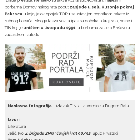
izrada prestala. Nerijetko su takva vozila sudjelovala u najtežim
borbama Domovinskog rata poput
zasjede u selu Kusonje pokraj
Pakraca
u kojoj je oklopnjak TOP 1 zaustavljen pogotkom rakete iz
ručnog bacača. Mnoga takva vozila ipak su dočekala kraj rata, no ne i
TIN koji je
uništen u listopadu 1991.
u borbama za selo Briševo u
zadarskom zaleđu.
Naslovna fotografija
– izlazak TIN-a iz tvornice u Dugom Ratu
Izvori
Literatura
Jelić, Ivo.
4. brigada ZNG : čovjek i rat 90/92
. Split: Hrvatski