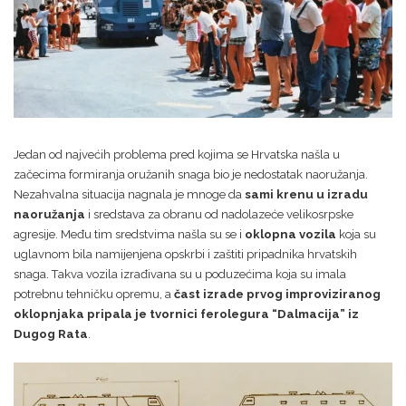
Jedan od najvećih problema pred kojima se Hrvatska našla u
začecima formiranja oružanih snaga bio je nedostatak naoružanja.
Nezahvalna situacija nagnala je mnoge da
sami krenu u izradu
naoružanja
i sredstava za obranu od nadolazeće velikosrpske
agresije. Među tim sredstvima našla su se i
oklopna vozila
koja su
uglavnom bila namijenjena opskrbi i zaštiti pripadnika hrvatskih
snaga. Takva vozila izrađivana su u poduzećima koja su imala
potrebnu tehničku opremu, a
čast izrade prvog improviziranog
oklopnjaka pripala je tvornici ferolegura “Dalmacija” iz
Dugog Rata
.