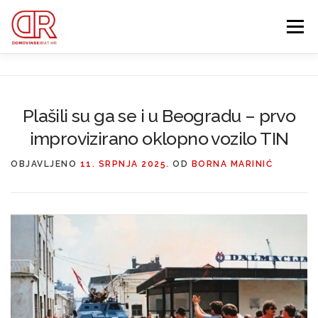
Preskoči
na
Izbornik
sadržaj
EDUKACIJA
WEBSHOP
GDJE SI BIO ’91?
Plašili su ga se i u Beogradu – prvo
IZDVOJENE KATEGORIJE
improvizirano oklopno vozilo TIN
O MENI
MEMBERSHIP
OBJAVLJENO
11. SRPNJA 2025.
OD
BORNA MARINIĆ
Search Button
Search for: