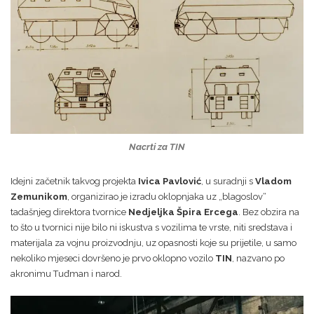
Nacrti za TIN
Idejni začetnik takvog projekta
Ivica Pavlović
, u suradnji s
Vladom
Zemunikom
, organizirao je izradu oklopnjaka uz „blagoslov“
tadašnjeg direktora tvornice
Nedjeljka Špira Ercega
. Bez obzira na
to što u tvornici nije bilo ni iskustva s vozilima te vrste, niti sredstava i
materijala za vojnu proizvodnju, uz opasnosti koje su prijetile, u samo
nekoliko mjeseci dovršeno je prvo oklopno vozilo
TIN
, nazvano po
akronimu Tuđman i narod.