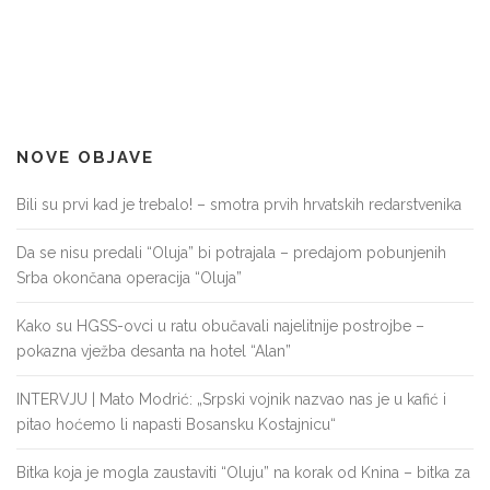
NOVE OBJAVE
Bili su prvi kad je trebalo! – smotra prvih hrvatskih redarstvenika
Da se nisu predali “Oluja” bi potrajala – predajom pobunjenih
Srba okončana operacija “Oluja”
Kako su HGSS-ovci u ratu obučavali najelitnije postrojbe –
pokazna vježba desanta na hotel “Alan”
INTERVJU | Mato Modrić: „Srpski vojnik nazvao nas je u kafić i
pitao hoćemo li napasti Bosansku Kostajnicu“
Bitka koja je mogla zaustaviti “Oluju” na korak od Knina – bitka za