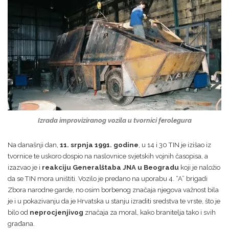
Izrada improviziranog vozila u tvornici ferolegura
Na današnji dan,
11. srpnja 1991. godine
, u 14 i 30 TIN je izišao iz
tvornice te uskoro dospio na naslovnice svjetskih vojnih časopisa, a
izazvao je i
reakciju Generalštaba JNA u Beogradu
koji je naložio
da se TIN mora uništiti. Vozilo je predano na uporabu 4. “A” brigadi
Zbora narodne garde, no osim borbenog značaja njegova važnost bila
je i u pokazivanju da je Hrvatska u stanju izraditi sredstva te vrste, što je
bilo od
neprocjenjivog
značaja za moral, kako branitelja tako i svih
građana.