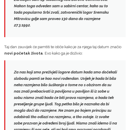
Nakon toga odveden sam u sabirni centar, kako su to
tada popularno Srbi zvali,
zatvorenički logor Sremsku
Mitrovicu
gdje sam proveo
130 dana
do razmjene
27.3.1992.
Taj dan zauvijek će pamtiti te ističe kako je za njega taj datum značio
novi početak života
. Evo kako ga je doživio:
Za nas koji smo preživjeli logore datum kada smo dočekali
slobodu pamti se kao
novi rođendan
. Uvijek je kada bi bila
neka razmjena bilo šuškanja o tome no s obzirom da su
nas znali prebacivati iz paviljona u paviljon ili iz sobe u
sobu nismo znali kada će biti prava razmjena, a kada tek
preseljenje grupe ljudi. Tog petka bilo je naznaka da bi
moglo doći do razmjene. Ne znam po kojem principu su
odabirali tko odlazi na razmjenu, a tko ostaje.
Iz svake
sobe prozvan je određeni broj ljudi.
Nismo znali idemo li na
razmjenu ili nas sele, ali mi koji smo prozvani pozdravili