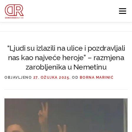
Preskoči
na
Izbornik
sadržaj
EDUKACIJA
WEBSHOP
GDJE SI BIO ’91?
“Ljudi su izlazili na ulice i pozdravljali
nas kao najveće heroje” – razmjena
IZDVOJENE KATEGORIJE
O MENI
MEMBERSHIP
zarobljenika u Nemetinu
Search Button
OBJAVLJENO
27. OŽUJKA 2025.
OD
BORNA MARINIĆ
Search for: