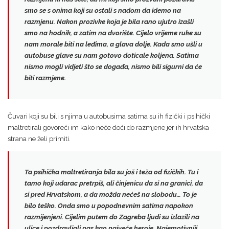
smo se s onima koji su ostali s nadom da idemo na
razmjenu. Nakon prozivke koja je bila rano ujutro izašli
smo na hodnik, a zatim na dvorište. Cijelo vrijeme ruke su
nam morale biti na leđima, a glava dolje. Kada smo ušli u
autobuse glave su nam gotovo doticale koljena. Satima
nismo mogli vidjeti što se događa,
nismo bili sigurni da će
biti razmjene
.
Čuvari koji su bili s njima u autobusima satima su ih fizički i psihički
maltretirali govoreći im kako neće doći do razmjene jer ih hrvatska
strana ne želi primiti.
Ta
psihička maltretiranja bila su još i teža od fizičkih
. Tu i
tamo koji udarac pretrpiš, ali činjenicu da si na granici, da
si pred Hrvatskom, a da možda nećeš na slobodu… To je
bilo teško. Onda smo u popodnevnim satima napokon
razmijenjeni. Cijelim putem do Zagreba ljudi su izlazili na
ulice i
pozdravljali nas kao najveće heroje
. Najemotivniji