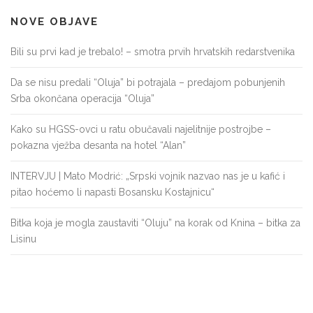
NOVE OBJAVE
Bili su prvi kad je trebalo! – smotra prvih hrvatskih redarstvenika
Da se nisu predali “Oluja” bi potrajala – predajom pobunjenih
Srba okončana operacija “Oluja”
Kako su HGSS-ovci u ratu obučavali najelitnije postrojbe –
pokazna vježba desanta na hotel “Alan”
INTERVJU | Mato Modrić: „Srpski vojnik nazvao nas je u kafić i
pitao hoćemo li napasti Bosansku Kostajnicu“
Bitka koja je mogla zaustaviti “Oluju” na korak od Knina – bitka za
Lisinu