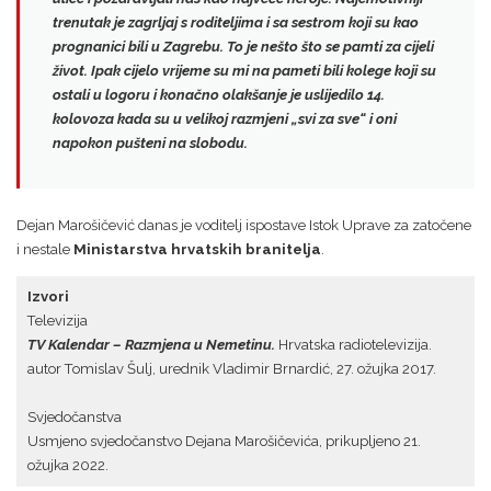
trenutak je zagrljaj s roditeljima i sa sestrom koji su kao
prognanici bili u Zagrebu. To je nešto što se pamti za cijeli
život. Ipak cijelo vrijeme su mi na pameti bili kolege koji su
ostali u logoru i konačno olakšanje je uslijedilo
14.
kolovoza
kada su u velikoj razmjeni „svi za sve“
i oni
napokon pušteni na slobodu
.
Dejan Marošičević danas je voditelj ispostave Istok Uprave za zatočene
i nestale
Ministarstva hrvatskih branitelja
.
Izvori
Televizija
TV Kalendar
– Razmjena u Nemetinu.
Hrvatska radiotelevizija.
autor Tomislav Šulj, urednik Vladimir Brnardić, 27. ožujka 2017.
Svjedočanstva
Usmjeno svjedočanstvo Dejana Marošičevića, prikupljeno 21.
ožujka 2022.