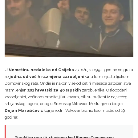
U
Nemetinu nedaleko od Osijeka
27. ožujka 1992. godine odigrala
se
jedna od većih razmjena zarobljenika
u tom mjestu tijekom
Domovinskog rata. Ondje je nakon više od četiri mjeseca zatočeništva
razmijenjen
381 hrvatski za 40 srpskih
zarobljenika. Oslobođeni
zraobljenici, većinom branitelji Vukovara, bili su pušteni iz najvećeg
srbijanskog logora, onog u Sremskoj Mitrovici. Među njima bio je i
Dejan Marošičević
koji je rodni Vukovar branio kao mladić od 19
godina:
Zarobljen sam 19. studenog kod Borovo Commercea.