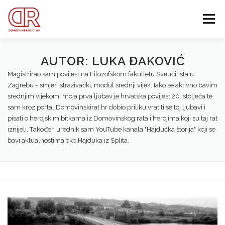
Preskoči
na
Izbornik
sadržaj
EDUKACIJA
WEBSHOP
GDJE SI BIO ’91?
AUTOR:
LUKA ĐAKOVIĆ
Magistrirao sam povijest na Filozofskom fakultetu Sveučilišta u
Zagrebu - smjer istraživački, modul srednji vijek. Iako se aktivno bavim
IZDVOJENE KATEGORIJE
O MENI
MEMBERSHIP
srednjim vijekom, moja prva ljubav je hrvatska povijest 20. stoljeća te
sam kroz portal Domovinskirat.hr dobio priliku vratiti se toj ljubavi i
pisati o herojskim bitkama iz Domovinskog rata i herojima koji su taj rat
Search Button
iznijeli. Također, urednik sam YouTube kanala "Hajdučka štorija" koji se
Search for:
bavi aktualnostima oko Hajduka iz Splita.