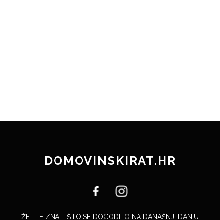
DOMOVINSKIRAT.HR
ŽELITE ZNATI ŠTO SE DOGODILO NA DANAŠNJI DAN U