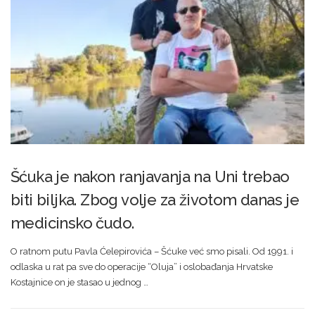
Šćuka je nakon ranjavanja na Uni trebao
biti biljka. Zbog volje za životom danas je
medicinsko čudo.
O ratnom putu Pavla Ćelepirovića – Šćuke već smo pisali. Od 1991. i
odlaska u rat pa sve do operacije “Oluja” i oslobađanja Hrvatske
Kostajnice on je stasao u jednog …