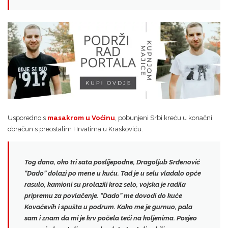
Usporedno s
masakrom u Voćinu
, pobunjeni Srbi kreću u konačni
obračun s preostalim Hrvatima u Kraskoviću.
Tog dana, oko tri sata poslijepodne,
Dragoljub Srđenović
”Dado”
dolazi po mene u kuću. Tad je u selu vladalo opće
rasulo, kamioni su prolazili kroz selo, vojska je radila
pripremu za povlačenje. ”Dado” me dovodi do kuće
Kovačevih i spušta u podrum. Kako me je gurnuo, pala
sam i znam da mi je krv počela teći na koljenima. Posjeo