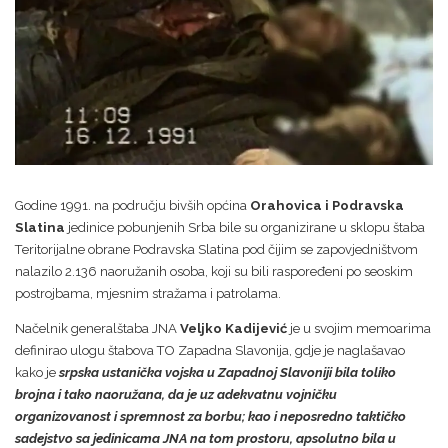
Godine 1991. na području bivših općina
Orahovica i Podravska
Slatina
jedinice pobunjenih Srba bile su organizirane u sklopu štaba
Teritorijalne obrane Podravska Slatina pod čijim se zapovjedništvom
nalazilo 2.136 naoružanih osoba, koji su bili raspoređeni po seoskim
postrojbama, mjesnim stražama i patrolama.
Načelnik generalštaba JNA
Veljko
Kadijević
je u svojim memoarima
definirao ulogu štabova TO Zapadna Slavonija, gdje je naglašavao
kako je
srpska ustanička vojska
u Zapadnoj Slavoniji bila toliko
brojna i tako naoružana, da je uz adekvatnu vojničku
organizovanost i spremnost za borbu; kao i neposredno taktičko
sadejstvo sa jedinicama JNA na tom prostoru, apsolutno
bila u