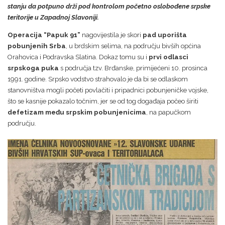
stanju da potpuno drži pod kontrolom početno oslobođene srpske
teritorije u Zapadnoj Slavoniji
.
Operacija “Papuk 91”
nagovijestila je skori
pad uporišta
pobunjenih Srba
, u brdskim selima, na području bivših općina
Orahovica i Podravska Slatina. Dokaz tomu su i
prvi odlasci
srpskoga puka
s područja tzv. Brđanske, primijećeni 10. prosinca
1991. godine. Srpsko vodstvo strahovalo je da bi se odlaskom
stanovništva mogli početi povlačiti i pripadnici pobunjeničke vojske,
što se kasnije pokazalo točnim, jer se od tog događaja počeo širiti
defetizam među srpskim pobunjenicima
, na papučkom
području.