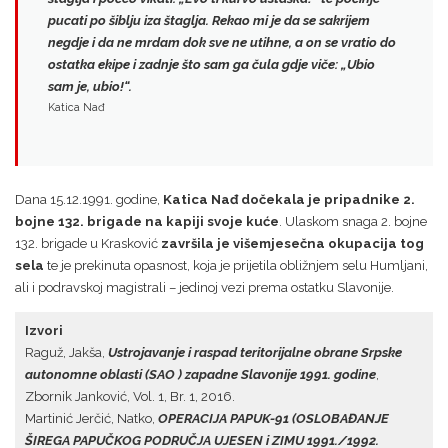
pucati po šiblju iza štaglja.
Rekao mi je da se sakrijem
negdje i da ne mrdam dok sve ne utihne, a on se vratio do
ostatka ekipe i zadnje što sam ga čula gdje viče:
„Ubio
sam je, ubio!“.
Katica Nađ
Dana 15.12.1991. godine,
Katica Nađ dočekala je pripadnike 2.
bojne 132. brigade na kapiji svoje kuće
. Ulaskom snaga 2. bojne
132. brigade u Krasković
završila je višemjesečna okupacija tog
sela
te je prekinuta opasnost, koja je prijetila obližnjem selu Humljani,
ali i podravskoj magistrali – jedinoj vezi prema ostatku Slavonije.
Izvori
Raguž, Jakša,
Ustrojavanje i raspad teritorijalne obrane Srpske
autonomne oblasti (SAO ) zapadne Slavonije 1991. godine
,
Zbornik Janković, Vol. 1, Br. 1, 2016.
Martinić Jerčić, Natko,
OPERACIJA PAPUK-91 (OSLOBAĐANJE
ŠIREGA PAPUČKOG PODRUČJA UJESEN i ZIMU 1991./1992.