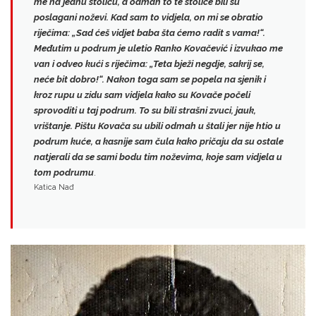
me na jednu stolicu, a odmah to te stolice bili su
poslagani noževi. Kad sam to vidjela, on mi se obratio
riječima: „Sad ćeš vidjet baba šta ćemo radit s vama!“.
Međutim u podrum je uletio
Ranko Kovačević
i izvukao me
van i odveo kući s riječima: „Teta bježi negdje, sakrij se,
neće bit dobro!“. Nakon toga sam se popela na sjenik i
kroz rupu u zidu sam vidjela kako su Kovače počeli
sprovoditi u taj podrum.
To su bili strašni zvuci, jauk,
vrištanje.
Pištu Kovača su ubili odmah u štali jer nije htio u
podrum kuće, a kasnije sam čula kako pričaju da su
ostale
natjerali da se sami bodu tim noževima
, koje sam vidjela u
tom podrumu
.
Katica Nađ