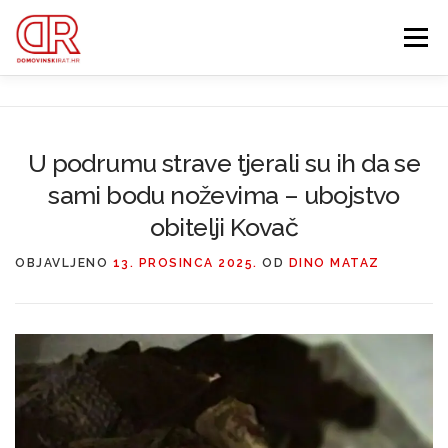
Preskoči
na
Izbornik
sadržaj
EDUKACIJA
WEBSHOP
GDJE SI BIO ’91?
U podrumu strave tjerali su ih da se
IZDVOJENE KATEGORIJE
sami bodu noževima – ubojstvo
O MENI
MEMBERSHIP
obitelji Kovač
Search Button
OBJAVLJENO
13. PROSINCA 2025.
OD
DINO MATAZ
Search for: