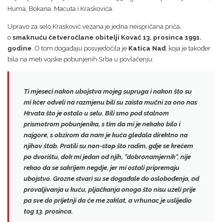
Huma, Bokana, Macuta i Kraskovića.
Upravo za selo Krasković vezana je jedna neispričana priča,
o
smaknuću četveročlane obitelji Kovač 13. prosinca 1991.
godine
. O tom događaju posvjedočila je
Katica Nađ
, koja je također
bila na meti vojske pobunjenih Srba u povlačenju:
Ti mjeseci nakon ubojstva mojeg supruga i nakon što su
mi kćer odveli na razmjenu bili su zaista mučni za ono nas
Hrvata što je ostalo u selu. Bili smo pod stalnom
prismotrom pobunjenika, s tim da mi je nekako bilo i
najgore, s obzirom da nam je kuća gledala direktno na
njihov štab. Pratili su non-stop što radim, gdje se krećem
po dvorištu, dok mi jedan od njih, ”dobronamjernik”, nije
rekao da se sakrijem negdje, jer mi ostali pripremaju
ubojstvo.
Grozne stvari su se događale do oslobođenja
, od
provaljivanja u kuću, pljačkanja onoga što nisu uzeli prije
pa sve do prijetnji da će me zaklat, a vrhunac je uslijedio
tog 13. prosinca.