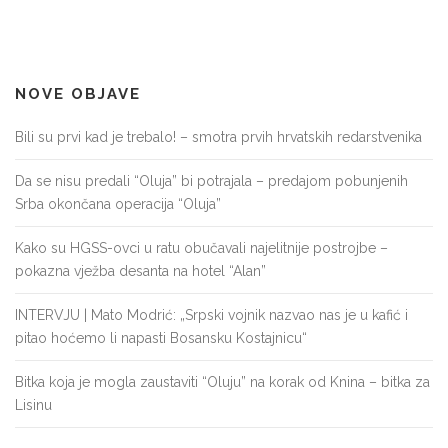
NOVE OBJAVE
Bili su prvi kad je trebalo! – smotra prvih hrvatskih redarstvenika
Da se nisu predali “Oluja” bi potrajala – predajom pobunjenih
Srba okončana operacija “Oluja”
Kako su HGSS-ovci u ratu obučavali najelitnije postrojbe –
pokazna vježba desanta na hotel “Alan”
INTERVJU | Mato Modrić: „Srpski vojnik nazvao nas je u kafić i
pitao hoćemo li napasti Bosansku Kostajnicu“
Bitka koja je mogla zaustaviti “Oluju” na korak od Knina – bitka za
Lisinu