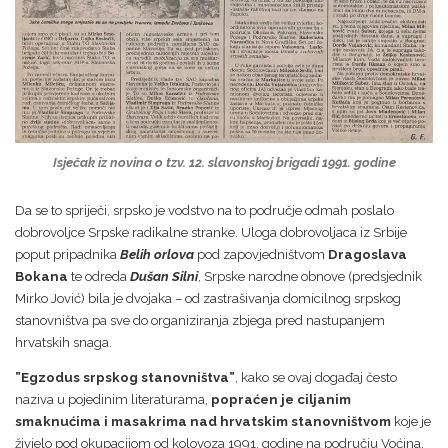
Isječak iz novina o tzv. 12. slavonskoj brigadi 1991. godine
Da se to spriječi, srpsko je vodstvo na to područje odmah poslalo
dobrovoljce Srpske radikalne stranke. Uloga dobrovoljaca iz Srbije
poput pripadnika
Belih orlova
pod zapovjedništvom
Dragoslava
Bokana
te odreda
Dušan Silni
, Srpske narodne obnove (predsjednik
Mirko Jović) bila je dvojaka – od zastrašivanja domicilnog srpskog
stanovništva pa sve do organiziranja zbjega pred nastupanjem
hrvatskih snaga.
”Egzodus srpskog stanovništva”
, kako se ovaj događaj često
naziva u pojedinim literaturama,
popraćen je ciljanim
smaknućima i masakrima nad hrvatskim stanovništvom
koje je
živjelo pod okupacijom od kolovoza 1991. godine na području Voćina,