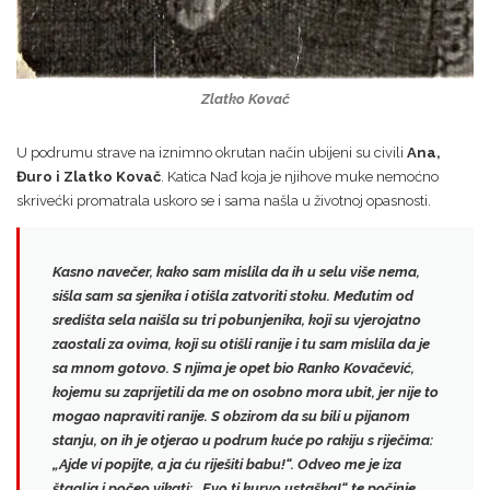
Zlatko Kovač
U podrumu strave na iznimno okrutan način ubijeni su civili
Ana,
Đuro i Zlatko Kovač
. Katica Nađ koja je njihove muke nemoćno
skrivećki promatrala uskoro se i sama našla u životnoj opasnosti.
Kasno navečer, kako sam mislila da ih u selu više nema,
sišla sam sa sjenika i otišla zatvoriti stoku. Međutim od
središta sela naišla su tri pobunjenika, koji su vjerojatno
zaostali za ovima, koji su otišli ranije i
tu sam mislila da je
sa mnom gotovo
. S njima je opet bio Ranko Kovačević,
kojemu su zaprijetili da me on osobno mora ubit, jer nije to
mogao napraviti ranije. S obzirom da su bili u pijanom
stanju, on ih je otjerao u podrum kuće po rakiju s riječima:
„Ajde vi popijte, a ja ću riješiti babu!“. Odveo me je iza
štaglja i počeo vikati:
„Evo ti kurvo ustaška!“
te počinje