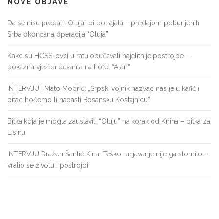
NOVE OBJAVE
Da se nisu predali “Oluja” bi potrajala – predajom pobunjenih
Srba okončana operacija “Oluja”
Kako su HGSS-ovci u ratu obučavali najelitnije postrojbe –
pokazna vježba desanta na hotel “Alan”
INTERVJU | Mato Modrić: „Srpski vojnik nazvao nas je u kafić i
pitao hoćemo li napasti Bosansku Kostajnicu“
Bitka koja je mogla zaustaviti “Oluju” na korak od Knina – bitka za
Lisinu
INTERVJU Dražen Šantić Kina: Teško ranjavanje nije ga slomilo –
vratio se životu i postrojbi