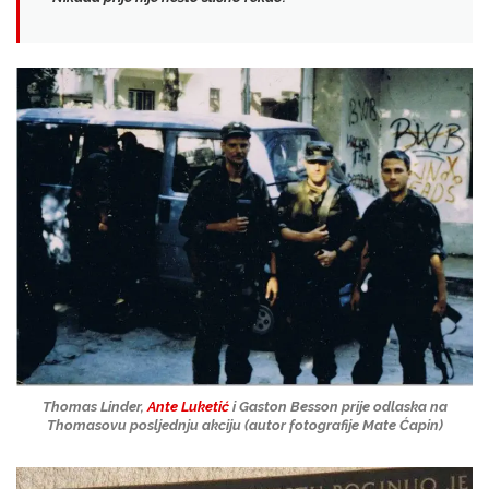
Thomas Linder,
Ante Luketić
i Gaston Besson
prije odlaska na
Thomasovu posljednju akciju (autor fotografije
Mate Ćapin
)