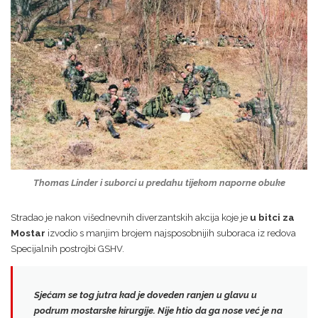
Thomas Linder i suborci u predahu tijekom naporne obuke
Stradao je nakon višednevnih diverzantskih akcija koje je
u bitci za
Mostar
izvodio s manjim brojem najsposobnijih suboraca iz redova
Specijalnih postrojbi GSHV.
Sjećam se tog jutra kad je doveden
ranjen u glavu
u
podrum mostarske kirurgije. Nije htio da ga nose već je
na