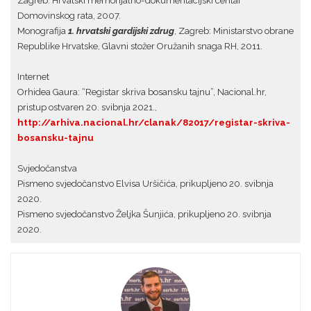
Zagreb: Hrvatski memorijalno-dokumentacijski centar
Domovinskog rata, 2007.
Monografija
1. hrvatski gardijski zdrug
, Zagreb: Ministarstvo obrane
Republike Hrvatske, Glavni stožer Oružanih snaga RH, 2011.
Internet
Orhidea Gaura: “Registar skriva bosansku tajnu”, Nacional.hr,
pristup ostvaren 20. svibnja 2021.,
http://arhiva.nacional.hr/clanak/82017/registar-skriva-
bosansku-tajnu
Svjedočanstva
Pismeno svjedočanstvo Elvisa Uršičića, prikupljeno 20. svibnja
2020.
Pismeno svjedočanstvo Željka Šunjića, prikupljeno 20. svibnja
2020.