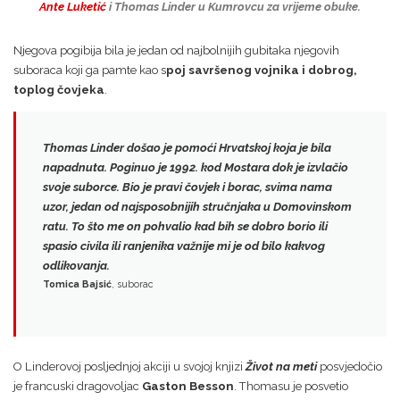
Ante Luketić
i Thomas Linder
u Kumrovcu za vrijeme obuke.
Njegova pogibija bila je jedan od najbolnijih gubitaka njegovih
suboraca koji ga pamte kao s
poj savršenog vojnika i dobrog,
toplog čovjeka
.
Thomas Linder došao je pomoći Hrvatskoj koja je bila
napadnuta.
Poginuo je 1992. kod Mostara dok je izvlačio
svoje suborce.
Bio je pravi čovjek i borac, svima nama
uzor, jedan od najsposobnijih stručnjaka u Domovinskom
ratu. To što me on pohvalio kad bih se dobro borio ili
spasio civila ili ranjenika važnije mi je od bilo kakvog
odlikovanja.
Tomica Bajsić
, suborac
O Linderovoj posljednjoj akciji u svojoj knjizi
Život na meti
posvjedočio
je francuski dragovoljac
Gaston Besson
. Thomasu je posvetio