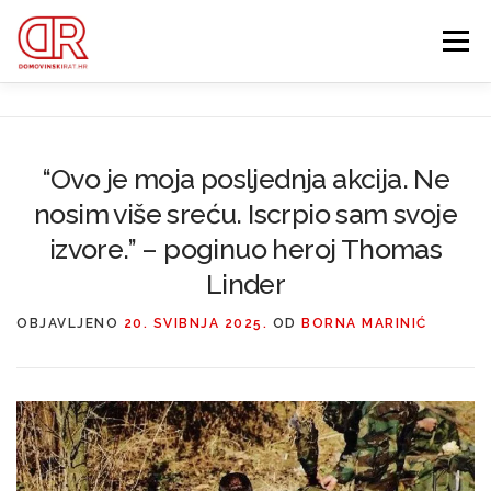
Preskoči
na
Izbornik
sadržaj
EDUKACIJA
WEBSHOP
GDJE SI BIO ’91?
“Ovo je moja posljednja akcija. Ne
nosim više sreću. Iscrpio sam svoje
IZDVOJENE KATEGORIJE
O MENI
MEMBERSHIP
izvore.” – poginuo heroj Thomas
Linder
Search Button
Search for:
OBJAVLJENO
20. SVIBNJA 2025.
OD
BORNA MARINIĆ