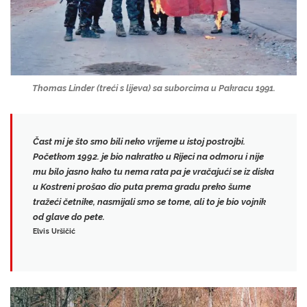
Thomas Linder
(treći s lijeva)
sa suborcima u Pakracu 1991.
Čast mi je što smo bili neko vrijeme u istoj postrojbi.
Početkom 1992. je bio nakratko u Rijeci na odmoru i nije
mu bilo jasno kako tu nema rata pa je vračajući se iz diska
u Kostreni
prošao dio puta prema gradu preko šume
tražeći četnike
, nasmijali smo se tome, ali to je bio
vojnik
od glave do pete
.
Elvis Uršičić