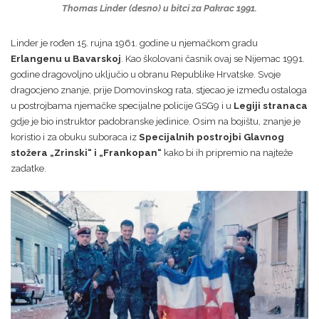
Thomas Linder
(desno)
u bitci za Pakrac 1991.
Linder je rođen 15. rujna 1961. godine u njemačkom gradu
Erlangenu u Bavarskoj
. Kao školovani časnik ovaj se Nijemac 1991.
godine dragovoljno uključio u obranu Republike Hrvatske. Svoje
dragocjeno znanje, prije Domovinskog rata, stjecao je između ostaloga
u postrojbama njemačke specijalne policije GSG9 i u
Legiji stranaca
gdje je bio instruktor padobranske jedinice. Osim na bojištu, znanje je
koristio i za obuku suboraca iz
Specijalnih postrojbi Glavnog
stožera „Zrinski“ i „Frankopan“
kako bi ih pripremio na najteže
zadatke.