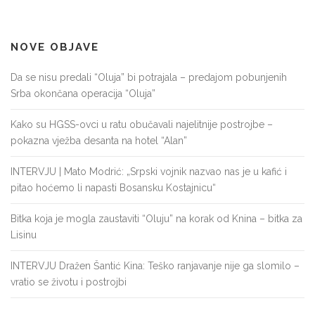
NOVE OBJAVE
Da se nisu predali “Oluja” bi potrajala – predajom pobunjenih
Srba okončana operacija “Oluja”
Kako su HGSS-ovci u ratu obučavali najelitnije postrojbe –
pokazna vježba desanta na hotel “Alan”
INTERVJU | Mato Modrić: „Srpski vojnik nazvao nas je u kafić i
pitao hoćemo li napasti Bosansku Kostajnicu“
Bitka koja je mogla zaustaviti “Oluju” na korak od Knina – bitka za
Lisinu
INTERVJU Dražen Šantić Kina: Teško ranjavanje nije ga slomilo –
vratio se životu i postrojbi