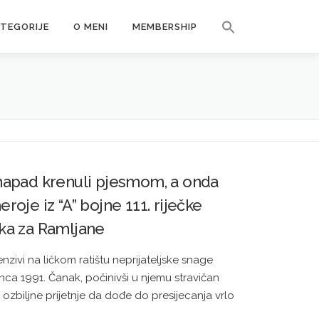
Search Button
ATEGORIJE
O MENI
MEMBERSHIP
Search for:
 napad krenuli pjesmom, a onda
eroje iz “A” bojne 111. riječke
tka za Ramljane
nzivi na ličkom ratištu neprijateljske snage
inca 1991. Čanak, počinivši u njemu stravičan
o ozbiljne prijetnje da dođe do presijecanja vrlo