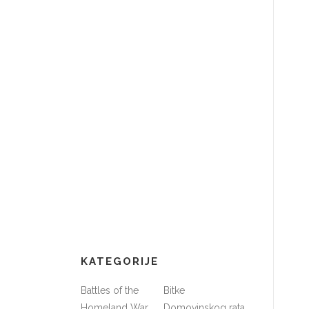
KATEGORIJE
Battles of the
Bitke
Homeland War
Domovinskog rata