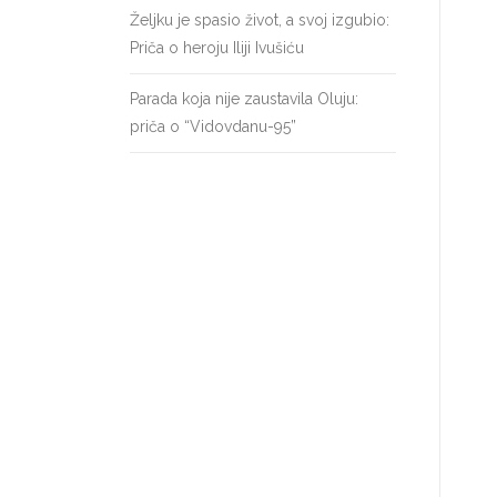
Željku je spasio život, a svoj izgubio:
Priča o heroju Iliji Ivušiću
Parada koja nije zaustavila Oluju:
priča o “Vidovdanu-95”