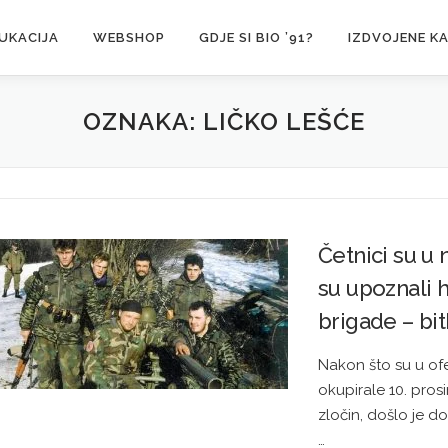
UKACIJA
WEBSHOP
GDJE SI BIO ’91?
IZDVOJENE K
OZNAKA:
LIČKO LEŠĆE
Četnici su u
su upoznali h
brigade – bi
Nakon što su u ofe
okupirale 10. pros
zločin, došlo je d
…