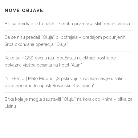
NOVE OBJAVE
Bili su prvi kad je trebalo! – smotra prvih hrvatskih redarstvenika
Da se nisu predali “Oluja” bi potrajala – predajom pobunjenih
Srba okončana operacija “Oluja”
Kako su HGSS-ovci u ratu obučavali najelitnije postrojbe –
pokazna vježba desanta na hotel “Alan”
INTERVJU | Mato Modrić: „Srpski vojnik nazvao nas je u kafić i
pitao hoćemo li napasti Bosansku Kostajnicu“
Bitka koja je mogla zaustaviti “Oluju” na korak od Knina – bitka za
Lisinu