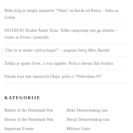
Bitka koja je mogla zaustaviti “Oluju” na korak od Knina – bitka za
Lisinu
INTERVJU Dražen Šantić Kina: Teško ranjavanje nije ga slomilo –
vratio se životu i postrojbi
“Oni će se mene i mrtva bojati!” – poginuo heroj Miro Barešić
Željku je spasio život, a svoj izgubio: Priča o heroju Iliji Ivušiću
Parada koja nije zaustavila Oluju: priča o “Vidovdanu-95”
KATEGORIJE
Battles of the Homeland War
Bitke Domovinskog rata
Heroes of the Homeland War
Heroji Domovinskog rata
Important Events
Military Units