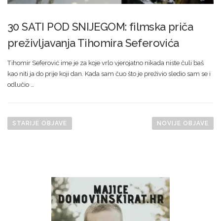
30 SATI POD SNIJEGOM: filmska priča
preživljavanja Tihomira Seferovića
Tihomir Seferović ime je za koje vrlo vjerojatno nikada niste čuli baš
kao niti ja do prije koji dan. Kada sam čuo što je preživio sledio sam se i
odlučio …
N
a
STARIJE OBJAVE
NOVIJE OBJAVE
v
i
g
a
c
i
j