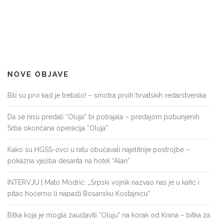
NOVE OBJAVE
Bili su prvi kad je trebalo! – smotra prvih hrvatskih redarstvenika
Da se nisu predali “Oluja” bi potrajala – predajom pobunjenih
Srba okončana operacija “Oluja”
Kako su HGSS-ovci u ratu obučavali najelitnije postrojbe –
pokazna vježba desanta na hotel “Alan”
INTERVJU | Mato Modrić: „Srpski vojnik nazvao nas je u kafić i
pitao hoćemo li napasti Bosansku Kostajnicu“
Bitka koja je mogla zaustaviti “Oluju” na korak od Knina – bitka za