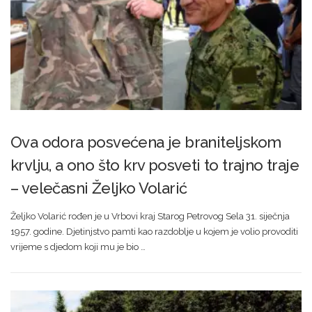
Ova odora posvećena je braniteljskom
krvlju, a ono što krv posveti to trajno traje
– velečasni Željko Volarić
Željko Volarić rođen je u Vrbovi kraj Starog Petrovog Sela 31. siječnja
1957. godine. Djetinjstvo pamti kao razdoblje u kojem je volio provoditi
vrijeme s djedom koji mu je bio …