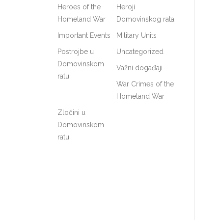
Heroes of the
Heroji
Homeland War
Domovinskog rata
Important Events
Military Units
Postrojbe u
Uncategorized
Domovinskom
Važni događaji
ratu
War Crimes of the
Homeland War
Zločini u
Domovinskom
ratu