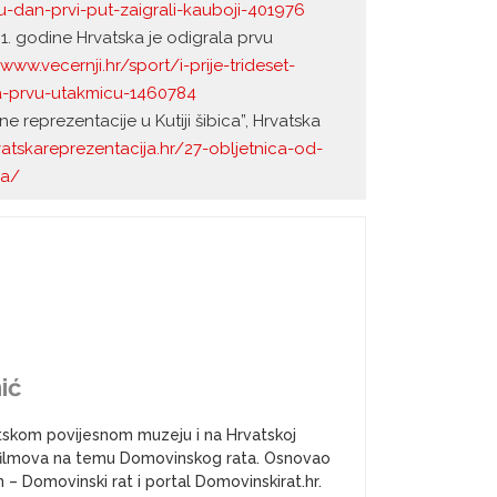
u-dan-prvi-put-zaigrali-kauboji-401976
991. godine Hrvatska je odigrala prvu
/www.vecernji.hr/sport/i-prije-trideset-
la-prvu-utakmicu-1460784
 reprezentacije u Kutiji šibica”, Hrvatska
atskareprezentacija.hr/27-obljetnica-od-
ca/
ić
atskom povijesnom muzeju i na Hrvatskoj
a i filmova na temu Domovinskog rata. Osnovao
– Domovinski rat i portal Domovinskirat.hr.