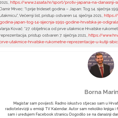
2021.,
https://www.24sata.hr/sport/protiv-japana-na-danasnji-s
Damir Mrvec: “I prije trideset godina – Japan: Tog 14. siječnja 1
utakmicu”, Večernji list, pristup ostvaren 14. siječnja 2021.,
https:/
godina-japan-tog-14-sijecnja-1991-godine-hrvatska-je-odigra
Vanja Kovač: “27. obljetnica od prve utakmice Hrvatske rukometne
reprezentacija, pristup ostvaren 7. siječnja 2021.,
https://www.hrv
prve-utakmice-hrvatske-rukometne-reprezentacije-u-kutiji-sibi
Borna Marin
Magistar sam povijesti. Radno iskustvo stjecao sam u Hrv
radioteleviziji u emisiji TV Kalendar. Autor sam nekoliko knjig
sam i uređujem Facebook stranicu Dogodilo se na današnji dan 