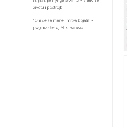
ranjavanje nije ga slomilo – vratio se
životu i postrojbi
“Oni će se mene i mrtva bojati!” –
poginuo heroj Miro Barešić