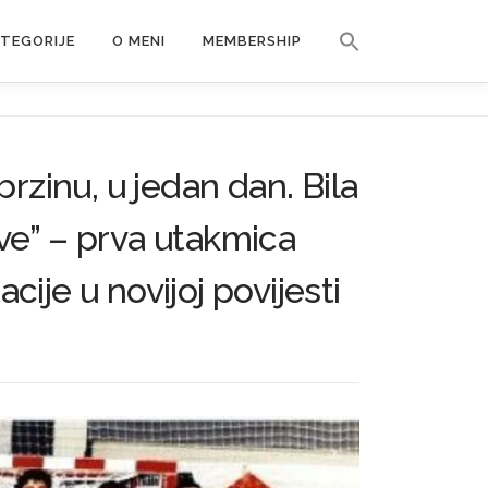
Search Button
ATEGORIJE
O MENI
MEMBERSHIP
Search for:
rzinu, u jedan dan. Bila
ve” – prva utakmica
je u novijoj povijesti