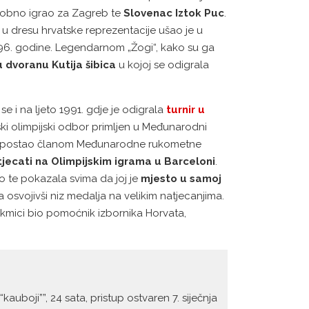
odobno igrao za Zagreb te
Slovenac Iztok Puc
.
 u dresu hrvatske reprezentacije ušao je u
 1996. godine. Legendarnom „Žogi“, kako su ga
 dvoranu Kutija šibica
u kojoj se odigrala
 i na ljeto 1991. gdje je odigrala
turnir u
atski olimpijski odbor primljen u Međunarodni
dine postao članom Međunarodne rukometne
tjecati na Olimpijskim igrama u Barceloni
.
to te pokazala svima da joj je
mjesto u samoj
svojivši niz medalja na velikim natjecanjima.
takmici bio pomoćnik izbornika Horvata,
kauboji””, 24 sata, pristup ostvaren 7. siječnja