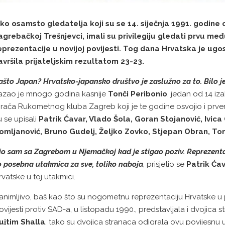
ko osamsto gledatelja koji su se 14. siječnja 1991. godine ok
agrebačkoj Trešnjevci, imali su privilegiju gledati prvu 
eprezentacije u novijoj povijesti. Tog dana Hrvatska je ugost
avršila prijateljskim rezultatom 23-23.
ašto Japan? Hrvatsko-japansko društvo je zaslužno za to. Bilo je 
azao je mnogo godina kasnije
Tonči Peribonio
, jedan od 14 iz
grača Rukometnog kluba Zagreb koji je te godine osvojio i prven
u se upisali
Patrik Ćavar, Vlado Šola, Goran Stojanović, Ivica
omljanović, Bruno Gudelj, Željko Zovko, Stjepan Obran, To
io sam sa Zagrebom u Njemačkoj kad je stigao poziv.
Reprezenta
o posebna utakmica za sve, toliko naboja
, prisjetio se
Patrik Ća
rvatske u toj utakmici.
animljivo, baš kao što su nogometnu reprezentaciju Hrvatske u 
ovijesti protiv SAD-a, u listopadu 1990., predstavljala i dvojica
ujtim Shalla
, tako su dvojica stranaca odigrala ovu povijesnu