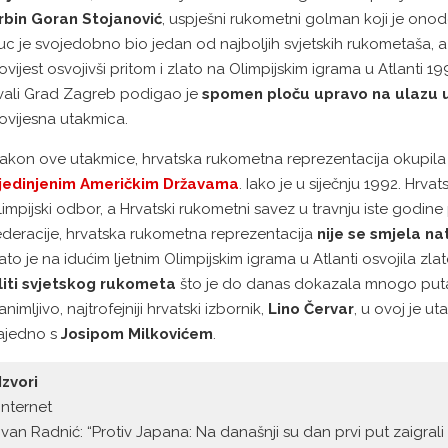
rbin Goran Stojanović
, uspješni rukometni golman koji je on
uc je svojedobno bio jedan od najboljih svjetskih rukometaša, a
ovijest osvojivši pritom i zlato na Olimpijskim igrama u Atlanti
vali Grad Zagreb podigao je
spomen ploču upravo na ulazu u
ovijesna utakmica.
akon ove utakmice, hrvatska rukometna reprezentacija okupila se
jedinjenim Američkim Državama
. Iako je u siječnju 1992. Hrv
limpijski odbor, a Hrvatski rukometni savez u travnju iste go
ederacije, hrvatska rukometna reprezentacija
nije se smjela na
ato je na idućim ljetnim Olimpijskim igrama u Atlanti osvojila zla
liti svjetskog rukometa
što je do danas dokazala mnogo puta o
animljivo, najtrofejniji hrvatski izbornik,
Lino Červar
, u ovoj je u
ajedno s
Josipom Milkovićem
.
Izvori
Internet
Ivan Radnić: “Protiv Japana: Na današnji su dan prvi put zaigrali “