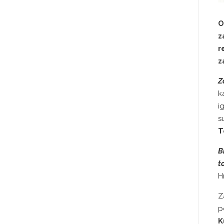
O
z
r
z
Z
k
i
s
T
B
t
H
Z
p
K