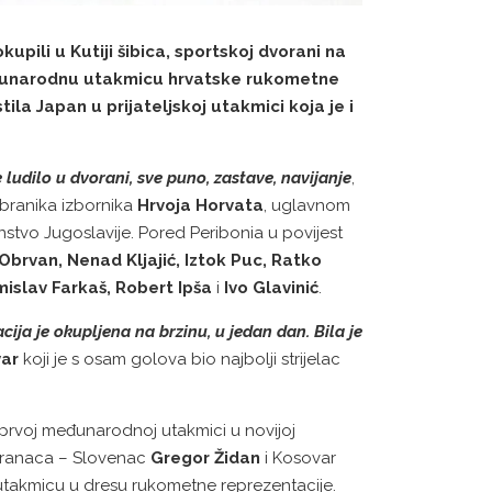
upili u Kutiji šibica, sportskoj dvorani na
međunarodnu utakmicu hrvatske rukometne
ila Japan u prijateljskoj utakmici koja je i
ludilo u dvorani, sve puno, zastave, navijanje
,
abranika izbornika
Hrvoja Horvata
, uglavnom
stvo Jugoslavije. Pored Peribonia u povijest
 Obrvan, Nenad Kljajić, Iztok Puc, Ratko
mislav Farkaš, Robert Ipša
i
Ivo Glavinić
.
cija je okupljena na brzinu, u jedan dan.
Bila je
var
koji je s osam golova bio najbolji strijelac
prvoj međunarodnoj utakmici u novijoj
 stranaca – Slovenac
Gregor Židan
i Kosovar
 utakmicu u dresu rukometne reprezentacije.