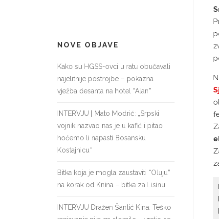
S
P
p
NOVE OBJAVE
z
p
Kako su HGSS-ovci u ratu obučavali
N
najelitnije postrojbe – pokazna
S
vježba desanta na hotel “Alan”
o
INTERVJU | Mato Modrić: „Srpski
f
vojnik nazvao nas je u kafić i pitao
Z
hoćemo li napasti Bosansku
e
Kostajnicu“
Z
z
Bitka koja je mogla zaustaviti “Oluju”
na korak od Knina – bitka za Lisinu
INTERVJU Dražen Šantić Kina: Teško