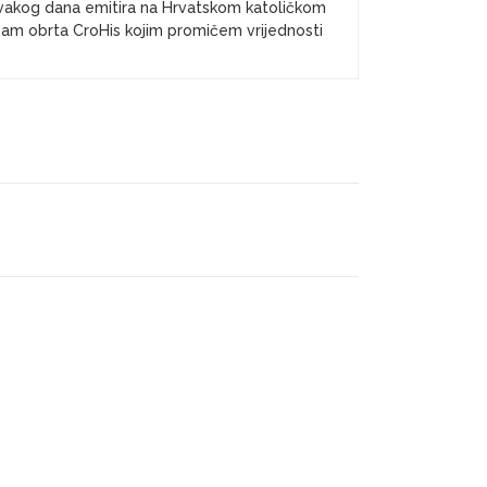
vakog dana emitira na Hrvatskom katoličkom
k sam obrta CroHis kojim promičem vrijednosti