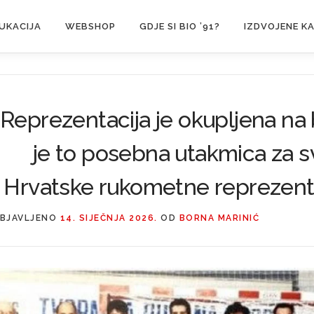
UKACIJA
WEBSHOP
GDJE SI BIO ’91?
IZDVOJENE K
“Reprezentacija je okupljena na b
je to posebna utakmica za s
Hrvatske rukometne reprezentaci
BJAVLJENO
14. SIJEČNJA 2026.
OD
BORNA MARINIĆ