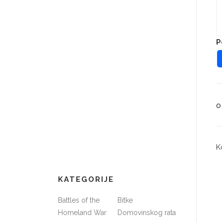
P
O
K
KATEGORIJE
Battles of the
Bitke
Homeland War
Domovinskog rata