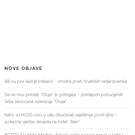
NOVE OBJAVE
Bili su prvi kad je trebalo! – smotra prvih hrvatskih redarstvenika
Da se nisu predali “Oluja” bi potrajala – predajom pobunjenih
Srba okončana operacija “Oluja”
Kako su HGSS-ovci u ratu obučavali najelitnije postrojbe –
pokazna vježba desanta na hotel “Alan”
INTERVJU | Mato Modrić: „Srpski vojnik nazvao nas je u kafić i