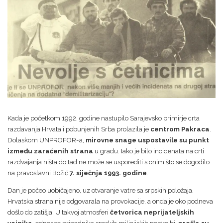
Kada je početkom 1992. godine nastupilo Sarajevsko primirje crta
razdavanja Hrvata i pobunjenih Srba prolazila je
centrom Pakraca
.
Dolaskom UNPROFOR-a,
mirovne snage uspostavile su punkt
između zaraćenih strana
u gradu. Iako je bilo incidenata na crti
razdvajanja ništa do tad ne može se usporediti s onim što se dogodilo
na pravoslavni Božić
7. siječnja 1993. godine
.
Dan je počeo uobičajeno, uz otvaranje vatre sa srpskih položaja.
Hrvatska strana nije odgovarala na provokacije, a onda je oko podneva
došlo do zatišja. U takvoj atmosferi
četvorica neprijateljskih