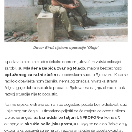
Davor Biruš tijekom operacije “Oluja”
Ispostavilo se da se radi o itekako dobrom „ulovu“. Hrvatski policajci
zarobili su
Mladena Babića zvanog Mlađo
, majora bezbednosti
optuženog za ratni zločin
na općinskom sudu u Bjelovaru. Kako se
radilo o obavještajnom časniku nemalog značaja hrvatska strana
željela ga je dobro ispitati te predati u Bjelovar na daljnju obradu. Ipak
razvoj situacije nije to dopustio.
Naime srpska je strana odmah po događaju počela bojno djelovati duž
linije razgraničenja i ultimativno prijetiti da će majora osloboditi silom.
Ubrzo se angažirao
kanadski bataljun UNPROFOR-a
koji je s 5
oklopnjaka
okružio policijsku postaju
u kojoj se nalazio Babić, a s 5
oklopnjaka postavili su se na crti razdvajanja gdje se počela okupljati