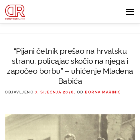
Preskoči
na
Izbornik
sadržaj
EDUKACIJA
WEBSHOP
GDJE SI BIO ’91?
“Pijani četnik prešao na hrvatsku
IZDVOJENE KATEGORIJE
stranu, policajac skočio na njega i
O MENI
MEMBERSHIP
započeo borbu” – uhićenje Mladena
Babića
Search Button
Search for:
OBJAVLJENO
7. SIJEČNJA 2026.
OD
BORNA MARINIĆ