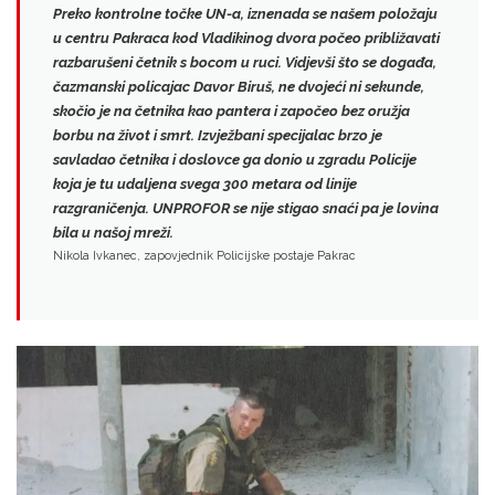
Preko kontrolne točke UN-a, iznenada se našem položaju
u centru Pakraca kod Vladikinog dvora počeo približavati
razbarušeni četnik s bocom u ruci. Vidjevši što se događa,
čazmanski policajac
Davor Biruš
, ne dvojeći ni sekunde,
skočio je na četnika kao pantera i
započeo bez oružja
borbu na život i smrt
. Izvježbani specijalac brzo je
savladao četnika i doslovce ga donio u zgradu Policije
koja je tu udaljena svega 300 metara od linije
razgraničenja.
UNPROFOR se nije stigao snaći
pa je lovina
bila u našoj mreži.
Nikola Ivkanec, zapovjednik Policijske postaje Pakrac