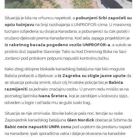
Situacija je bila na vrhuncu napetosti, a
pobunjeni Srbi započeli su
opću tučnjavu
na liniji razdvajanja s UNPROFOR-cima. U masovnoj
tučnjavi ozlijeđena su dvojica Kanađana, a pobunjenici su čak počeli i
oružano djelovati prema Kanađanima. Kod sela Japaga projektilom je
iz raketnog bacača pogođeno vozilo UNPROFOR-a
, a sukob se
proširio duž zapadne Slavonije. Tako su kod Drenovog Boka na Savi
Jordanci pod pritiskom potpuno napustili kontrolnu točku.
Kako zbog oklopne blokade kanadskog bataljuna nije bilo moguće
Babića prebaciti u Bjelovar, a
iz Zagreba su stigle jasne upute
da
se situacija pokuša smiriti, idući cilj hrvatske policije bio je
Babića
razmijeniti
za jednako značajnu osobu. U prvom redu mislilo se na
poznatog liječnika
Ivana Šretera
, koji je zarobljen u kolovozu 1991.,
odveden u logor i od tada mu se gubi svaki trag.
Situacija se nije smirivala, štoviše kako je pala noć, tenzije su rasle.
Zapovjednik kanadskog bataljuna
Glen Nordick
obećao je Srbima da
Babić neće napustiti UNPA zonu
pod uvjetom da prestanu napadi
na Kanađane. Ipak sporadična vatra i dalje je otvarana na kanadske