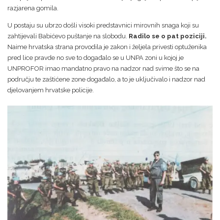
razjarena gomila.
U postaju su ubrzo došli visoki predstavnici mirovnih snaga koji su
zahtijevali Babićevo puštanje na slobodu.
Radilo se o pat poziciji.
Naime hrvatska strana provodila je zakon i željela privesti optuženika
pred lice pravde no sve to događalo se u UNPA zoni u kojoj je
UNPROFOR imao mandatno pravo na nadzor nad svime što se na
području te zaštićene zone događalo, a to je uključivalo i nadzor nad
djelovanjem hrvatske policije.