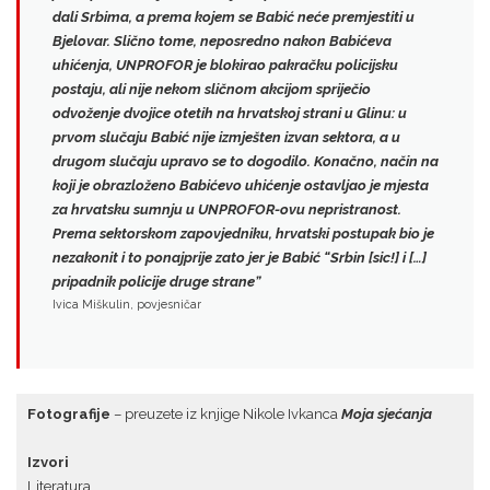
dali Srbima, a prema kojem se Babić neće premjestiti u
Bjelovar. Slično tome, neposredno nakon Babićeva
uhićenja, UNPROFOR je blokirao pakračku policijsku
postaju, ali nije nekom sličnom akcijom spriječio
odvoženje dvojice otetih na hrvatskoj strani u Glinu: u
prvom slučaju Babić nije izmješten izvan sektora, a u
drugom slučaju upravo se to dogodilo. Konačno, način na
koji je obrazloženo Babićevo uhićenje ostavljao je mjesta
za hrvatsku sumnju u UNPROFOR-ovu nepristranost.
Prema sektorskom zapovjedniku, hrvatski postupak bio je
nezakonit i to ponajprije zato jer je Babić “Srbin [sic!] i […]
pripadnik policije druge strane”
Ivica Miškulin, povjesničar
Fotografije
– preuzete iz knjige Nikole Ivkanca
Moja sjećanja
Izvori
Literatura