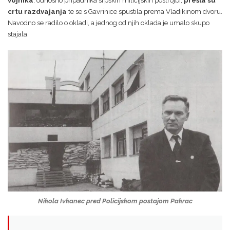
vojnika
, odnosno pripadnika srpskih milicijskih postrojbi,
prešla su
crtu razdvajanja
te se s Gavrinice spustila prema Vladikinom dvoru.
Navodno se radilo o okladi, a jednog od njih oklada je umalo skupo
stajala.
Nikola Ivkanec pred Policijskom postajom Pakrac