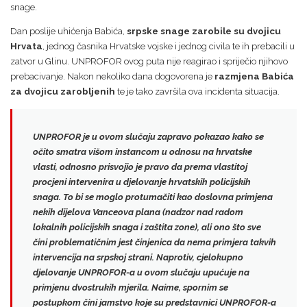
snage.
Dan poslije uhićenja Babića,
srpske snage zarobile su dvojicu
Hrvata
, jednog časnika Hrvatske vojske i jednog civila te ih prebacili u
zatvor u Glinu. UNPROFOR ovog puta nije reagirao i spriječio njihovo
prebacivanje. Nakon nekoliko dana dogovorena je
razmjena Babića
za dvojicu zarobljenih
te je tako završila ova incidenta situacija.
UNPROFOR je u ovom slučaju zapravo pokazao kako se
očito smatra višom instancom u odnosu na hrvatske
vlasti
, odnosno prisvojio je pravo da prema vlastitoj
procjeni intervenira u djelovanje hrvatskih policijskih
snaga. To bi se moglo protumačiti kao doslovna primjena
nekih dijelova Vanceova plana (nadzor nad radom
lokalnih policijskih snaga i zaštita zone), ali ono što sve
čini problematičnim jest činjenica da nema primjera takvih
intervencija na srpskoj strani. Naprotiv, cjelokupno
djelovanje UNPROFOR-a u ovom slučaju upućuje na
primjenu dvostrukih mjerila
. Naime, spornim se
postupkom čini jamstvo koje su predstavnici UNPROFOR-a