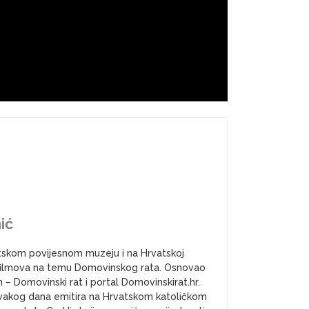
ić
atskom povijesnom muzeju i na Hrvatskoj
a i filmova na temu Domovinskog rata. Osnovao
– Domovinski rat i portal Domovinskirat.hr.
vakog dana emitira na Hrvatskom katoličkom