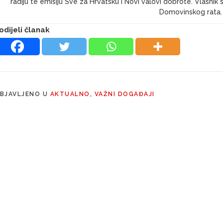
radiju te emisiju Sve za Hrvatsku i Novi valovi dobrote. Vlasni
Domovinskog rata.
odijeli članak
BJAVLJENO U
AKTUALNO
,
VAŽNI DOGAĐAJI