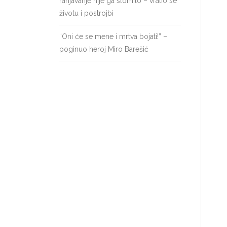
ranjavanje nije ga slomilo – vratio se
životu i postrojbi
“Oni će se mene i mrtva bojati!” –
poginuo heroj Miro Barešić