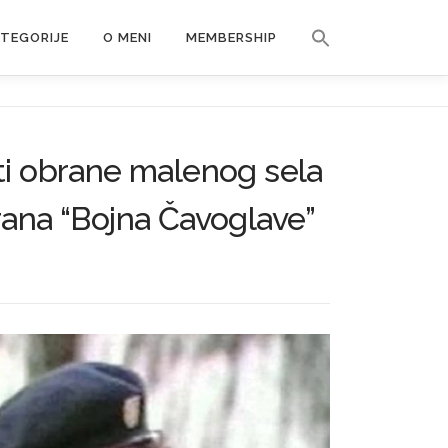
Search Button
ATEGORIJE
O MENI
MEMBERSHIP
Search for:
rti obrane malenog sela
irana “Bojna Čavoglave”