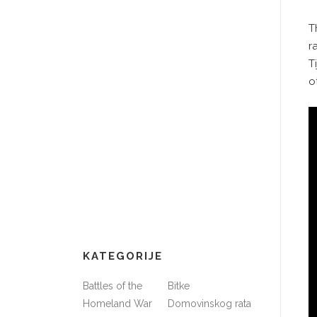
T
r
T
o
KATEGORIJE
Battles of the
Bitke
Homeland War
Domovinskog rata