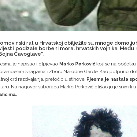
omovinski rat u Hrvatskoj obilježile su mnoge domolju
vijest i podizale borbeni moral hrvatskih vojnika. Me
Bojna Čavoglave“.
jesmu je napisao i otpjevao
Marko Perković
koji se na početku
brambenim snagama i Zboru Narodne Garde. Kao potpuno dotad
atnoj crti razdvajanja, pretočio u stihove.
Pjesma je
nastala sp
itaru. Na nagovor suboraca Marko Perković otišao ju je snimiti u
afićima.