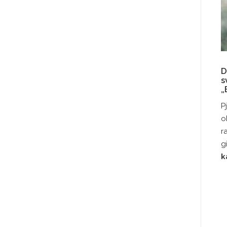
D
s
„
P
o
r
g
k