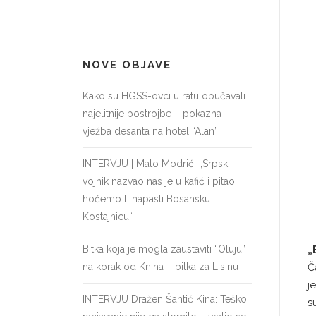
NOVE OBJAVE
Kako su HGSS-ovci u ratu obučavali
najelitnije postrojbe – pokazna
vježba desanta na hotel “Alan”
INTERVJU | Mato Modrić: „Srpski
vojnik nazvao nas je u kafić i pitao
hoćemo li napasti Bosansku
Kostajnicu“
Bitka koja je mogla zaustaviti “Oluju”
„
na korak od Knina – bitka za Lisinu
Č
j
INTERVJU Dražen Šantić Kina: Teško
s