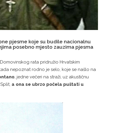
bne pjesme koje su budile nacionalnu
đu njima posebno mjesto zauzima pjesma
 Domovinskog rata pridružio Hrvatskim
a nepoznat rodno je selo, koje se našlo na
ontano
, jedne večeri na straži, uz akustičnu
Split,
a ona se ubrzo počela puštati u