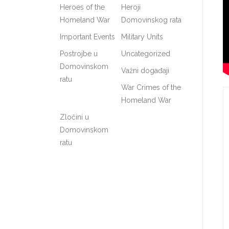
Heroes of the
Heroji
Homeland War
Domovinskog rata
Important Events
Military Units
Postrojbe u
Uncategorized
Domovinskom
Važni događaji
ratu
War Crimes of the
Homeland War
Zločini u
Domovinskom
ratu