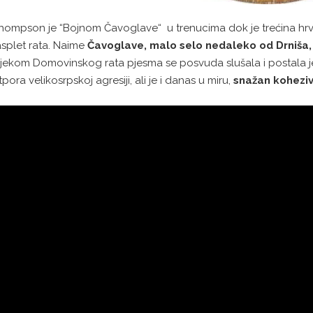
hompson je “Bojnom Čavoglave“ u trenucima dok je trećina hrvat
asplet rata. Naime
Čavoglave, malo selo nedaleko od Drniša, h
ijekom Domovinskog rata pjesma se posvuda slušala i postala j
tpora velikosrpskoj agresiji, ali je i danas u miru,
snažan koheziv