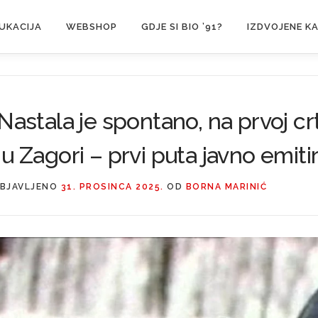
UKACIJA
WEBSHOP
GDJE SI BIO ’91?
IZDVOJENE K
Nastala je spontano, na prvoj c
u Zagori – prvi puta javno emit
BJAVLJENO
31. PROSINCA 2025.
OD
BORNA MARINIĆ