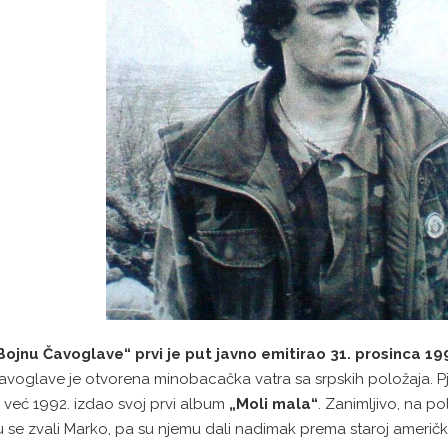
Bojnu Čavoglave“ prvi je put javno emitirao 31. prosinca 199
avoglave je otvorena minobacačka vatra sa srpskih položaja. Pj
e već 1992. izdao svoj prvi album
„Moli mala“
. Zanimljivo, na p
u se zvali Marko, pa su njemu dali nadimak prema staroj američk