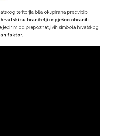
skog teritorija bila okupirana predvidio
rvatski su branitelji uspješno obranili.
e jednim od prepoznatljivih simbola hrvatskog
an faktor
.