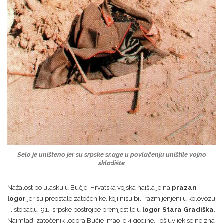
Selo je uništeno jer su srpske snage u povlačenju uništile vojno
skladište
Nažalost po ulasku u Bučje, Hrvatska vojska naišla je na
prazan
logor
jer su preostale zatočenike, koji nisu bili razmijenjeni u kolovozu
i listopadu ’91., srpske postrojbe premjestile u
logor Stara Gradiška
.
Najmlađi zatočenik logora Bučje imao je 4 godine, još uvijek se ne zna