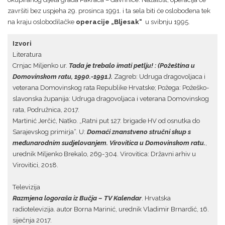
završiti bez uspjeha 29. prosinca 1991. i ta sela biti će oslobođena tek
na kraju oslobodilačke
operacije „Bljesak“
u svibnju 1995.
Izvori
Literatura
Crnjac Miljenko ur.
Tada je trebalo imati petlju! : (Požeština u
Domovinskom ratu, 1990.-1991.).
Zagreb: Udruga dragovoljaca i
veterana Domovinskog rata Republike Hrvatske; Požega: Požeško-
slavonska županija: Udruga dragovoljaca i veterana Domovinskog
rata, Podružnica, 2017.
Martinić Jerčić, Natko. „Ratni put 127. brigade HV od osnutka do
Sarajevskog primirja“. U:
Domaći znanstveno stručni skup s
međunarodnim sudjelovanjem. Virovitica u Domovinskom ratu.
,
urednik Miljenko Brekalo, 269-304. Virovitica: Državni arhiv u
Virovitici, 2018.
Televizija
Razmjena logoraša iz Bučja – TV Kalendar
. Hrvatska
radiotelevizija. autor Borna Marinić, urednik Vladimir Brnardić, 16.
siječnja 2017.