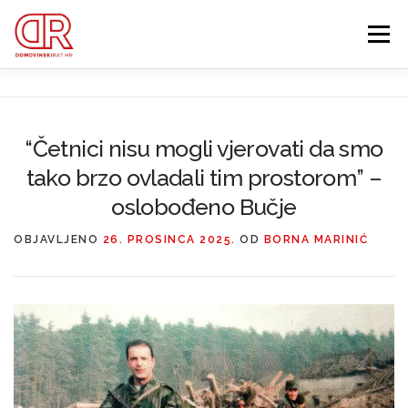
Preskoči
na
Izbornik
sadržaj
EDUKACIJA
WEBSHOP
GDJE SI BIO ’91?
“Četnici nisu mogli vjerovati da smo
tako brzo ovladali tim prostorom” –
IZDVOJENE KATEGORIJE
O MENI
MEMBERSHIP
oslobođeno Bučje
Search Button
OBJAVLJENO
26. PROSINCA 2025.
OD
BORNA MARINIĆ
Search for: