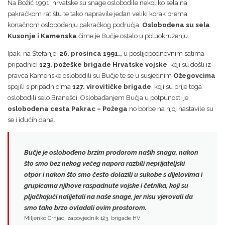
Na Božić 1991. hrvatske su snage oslobodile nekoliko sela na
pakračkom ratištu te tako napravile jedan veliki korak prema
konačnom oslobođenju pakračkog područja.
Oslobođena su sela
Kusonje i Kamenska
čime je Bučje ostalo u poluokruženju.
Ipak, na Štefanje,
26. prosinca 1991.,
u poslijepodnevnim satima
pripadnici
123. požeške brigade Hrvatske vojske
, koji su došli iz
pravca Kamenske oslobodili su Bučje te se u susjednim
Ožegovcima
spojili s pripadnicima
127. virovitičke brigade
, koji su prije toga
oslobodili selo Branešci. Oslobađanjem Bučja u potpunosti je
oslobođena cesta Pakrac – Požega
no borbe na njoj nastavile su
se i idućih dana.
Bučje je oslobođeno brzim prodorom naših snaga, nakon
što smo bez nekog većeg napora razbili neprijateljski
otpor i nakon što smo često dolazili u sukobe s dijelovima i
grupicama njihove raspadnute vojske i četnika, koji su
pljačkajući nalijetali na naše snage, jer
nisu vjerovali da
smo tako brzo ovladali ovim prostorom.
Miljenko Crnjac, zapovjednik 123. brigade HV