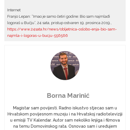
Internet
Franjo Lepan: “Imao je samo četiri godine: Bio sam najmlađi
logoraš u Bučju”, 24 sata, pristup ostvaren 19. prosinca 2019.,
https://www.24sata.hr/news/obljetnica-oslobo-enja-bio-sam-
najmla-i-logoras-u-bucju-556566
Borna Marinić
Magistar sam povijesti. Radno iskustvo stjecao sam u
Hrvatskom povijesnom muzeju i na Hrvatskoj radioteleviziji
u emisiji TV Kalendar. Autor sam nekoliko knjiga i filmova
na temu Domovinskog rata. Osnovao sam i uređujem