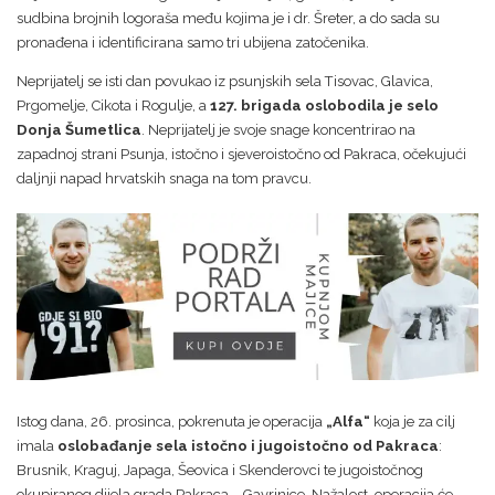
sudbina brojnih logoraša među kojima je i dr. Šreter, a do sada su
pronađena i identificirana samo tri ubijena zatočenika.
Neprijatelj se isti dan povukao iz psunjskih sela Tisovac, Glavica,
Prgomelje, Cikota i Rogulje, a
127. brigada oslobodila je selo
Donja Šumetlica
. Neprijatelj je svoje snage koncentrirao na
zapadnoj strani Psunja, istočno i sjeveroistočno od Pakraca, očekujući
daljnji napad hrvatskih snaga na tom pravcu.
Istog dana, 26. prosinca, pokrenuta je operacija
„Alfa“
koja je za cilj
imala
oslobađanje sela istočno i jugoistočno od Pakraca
:
Brusnik, Kraguj, Japaga, Šeovica i Skenderovci te jugoistočnog
okupiranog dijela grada Pakraca – Gavrinice. Nažalost, operacija će