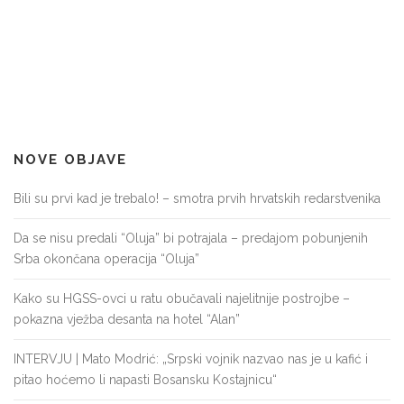
NOVE OBJAVE
Bili su prvi kad je trebalo! – smotra prvih hrvatskih redarstvenika
Da se nisu predali “Oluja” bi potrajala – predajom pobunjenih
Srba okončana operacija “Oluja”
Kako su HGSS-ovci u ratu obučavali najelitnije postrojbe –
pokazna vježba desanta na hotel “Alan”
INTERVJU | Mato Modrić: „Srpski vojnik nazvao nas je u kafić i
pitao hoćemo li napasti Bosansku Kostajnicu“