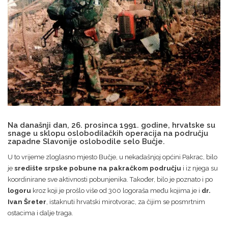
Na današnji dan, 26. prosinca 1991. godine, hrvatske su
snage u sklopu oslobodilačkih operacija na području
zapadne Slavonije oslobodile selo Bučje.
U to vrijeme zloglasno mjesto Bučje, u nekadašnjoj općini Pakrac, bilo
je
središte srpske pobune na pakračkom području
i iz njega su
koordinirane sve aktivnosti pobunjenika. Također, bilo je poznato i po
logoru
kroz koji je prošlo više od 300 logoraša među kojima je i
dr.
Ivan Šreter
, istaknuti hrvatski mirotvorac, za čijim se posmrtnim
ostacima i dalje traga.