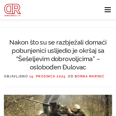
Preskoči
na
Izbornik
sadržaj
EDUKACIJA
WEBSHOP
GDJE SI BIO ’91?
Nakon što su se razbježali domaći
IZDVOJENE KATEGORIJE
pobunjenici uslijedio je okršaj sa
O MENI
MEMBERSHIP
“Šešeljevim dobrovoljcima” –
oslobođen Đulovac
Search Button
Search for:
OBJAVLJENO
15. PROSINCA 2025.
OD
BORNA MARINIĆ