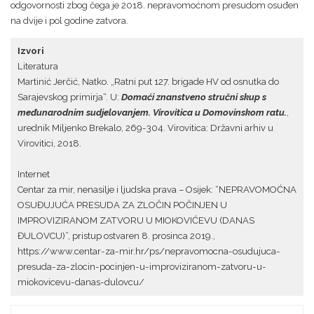
odgovornosti zbog čega je 2018. nepravomoćnom presudom osuđen
na dvije i pol godine zatvora.
Izvori
Literatura
Martinić Jerčić, Natko. „Ratni put 127. brigade HV od osnutka do
Sarajevskog primirja“. U:
Domaći znanstveno stručni skup s
međunarodnim sudjelovanjem. Virovitica u Domovinskom ratu.
,
urednik Miljenko Brekalo, 269-304. Virovitica: Državni arhiv u
Virovitici, 2018.
Internet
Centar za mir, nenasilje i ljudska prava – Osijek: “NEPRAVOMOĆNA
OSUĐUJUĆA PRESUDA ZA ZLOČIN POČINJEN U
IMPROVIZIRANOM ZATVORU U MIOKOVIĆEVU (DANAS
ĐULOVCU)”, pristup ostvaren 8. prosinca 2019.,
https://www.centar-za-mir.hr/ps/nepravomocna-osudujuca-
presuda-za-zlocin-pocinjen-u-improviziranom-zatvoru-u-
miokovicevu-danas-dulovcu/