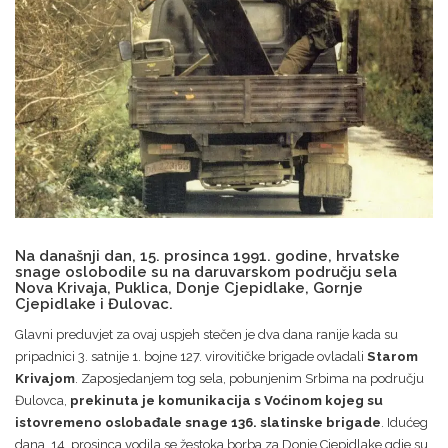
Na današnji dan, 15. prosinca 1991. godine, hrvatske
snage oslobodile su na daruvarskom području sela
Nova Krivaja, Puklica, Donje Cjepidlake, Gornje
Cjepidlake i Đulovac.
Glavni preduvjet za ovaj uspjeh stečen je dva dana ranije kada su
pripadnici 3. satnije 1. bojne 127. virovitičke brigade ovladali
Starom
Krivajom
. Zaposjedanjem tog sela, pobunjenim Srbima na području
Đulovca,
prekinuta je komunikacija s Voćinom kojeg su
istovremeno oslobađale snage 136. slatinske brigade
. Idućeg
dana, 14. prosinca vodila se žestoka borba za Donje Cjepidlake gdje su