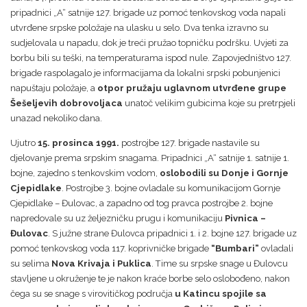
pripadnici „A“ satnije 127. brigade uz pomoć tenkovskog voda napali
utvrđene srpske položaje na ulasku u selo. Dva tenka izravno su
sudjelovala u napadu, dok je treći pružao topničku podršku. Uvjeti za
borbu bili su teški, na temperaturama ispod nule. Zapovjedništvo 127.
brigade raspolagalo je informacijama da lokalni srpski pobunjenici
napuštaju položaje, a
otpor pružaju uglavnom utvrđene grupe
Šešeljevih dobrovoljaca
unatoč velikim gubicima koje su pretrpjeli
unazad nekoliko dana.
Ujutro
15. prosinca 1991.
postrojbe 127. brigade nastavile su
djelovanje prema srpskim snagama. Pripadnici „A“ satnije 1. satnije 1.
bojne, zajedno s tenkovskim vodom,
oslobodili su Donje i Gornje
Cjepidlake
. Postrojbe 3. bojne ovladale su komunikacijom Gornje
Cjepidlake – Đulovac, a zapadno od tog pravca postrojbe 2. bojne
napredovale su uz željezničku prugu i komunikaciju
Pivnica –
Đulovac
. S južne strane Đulovca pripadnici 1. i 2. bojne 127. brigade uz
pomoć tenkovskog voda 117. koprivničke brigade
“Bumbari”
ovladali
su selima
Nova Krivaja i Puklica
. Time su srpske snage u Đulovcu
stavljene u okruženje te je nakon kraće borbe selo oslobođeno, nakon
čega su se snage s virovitičkog područja
u Katincu spojile sa