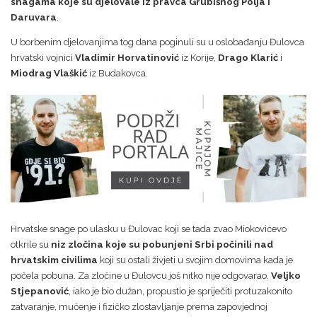
snagama koje su djelovale iz pravca Grubišnog Polja i
Daruvara
.
U borbenim djelovanjima tog dana poginuli su u oslobađanju Đulovca
hrvatski vojnici
Vladimir Horvatinović
iz Korije,
Drago Klarić
i
Miodrag Vlaškić
iz Budakovca.
Hrvatske snage po ulasku u Đulovac koji se tada zvao Miokovićevo
otkrile su
niz zločina koje su pobunjeni Srbi počinili nad
hrvatskim civilima
koji su ostali živjeti u svojim domovima kada je
počela pobuna. Za zločine u Đulovcu još nitko nije odgovarao.
Veljko
Stjepanović
, iako je bio dužan, propustio je spriječiti protuzakonito
zatvaranje, mučenje i fizičko zlostavljanje prema zapovjednoj