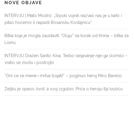
NOVE OBJAVE
INTERVJU | Mato Modrić: „Srpski vojnik nazvao nas je u kafić i
pitao hoćemo li napasti Bosansku Kostajnicu“
Bitka koja je mogla zaustaviti “Oluju” na korak od Knina – bitka za
Lisinu
INTERVJU Dražen Šantić Kina: Teško ranjavanje nije ga slomilo –
vratio se životu i postrojbi
“Oni će se mene i mrtva bojati!” – poginuo heroj Miro Barešić
Željku je spasio život, a svoj izgubio: Priča o heroju Iliji Ivušiću