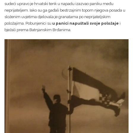
sudeći upravo je hrvatski tenk u napadu izazvao paniku među
neprijateljem. Iako su ga gađali bestrzajnim topom njegova posada u
složenim uvjetima djelovala je granatama po neprijateljskim
položajima. Pobunjenici su
u panici napuštali svoje položaje
i
bježali prema Batnjanskim Brđanima.