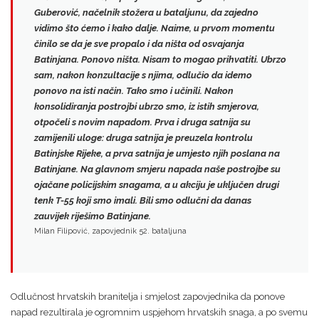
Guberović
, načelnik stožera u bataljunu, da zajedno
vidimo što ćemo i kako dalje. Naime, u prvom momentu
činilo se da je sve propalo
i da ništa od osvajanja
Batinjana. Ponovo ništa. Nisam to mogao prihvatiti. Ubrzo
sam, nakon konzultacije s njima, odlučio da idemo
ponovo na isti način. Tako smo i učinili. Nakon
konsolidiranja postrojbi ubrzo smo, iz istih smjerova,
otpočeli s novim napadom. Prva i druga satnija su
zamijenili uloge: druga satnija je preuzela kontrolu
Batinjske Rijeke, a prva satnija je umjesto njih poslana na
Batinjane. Na glavnom smjeru napada naše postrojbe su
ojačane policijskim snagama, a u akciju je uključen drugi
tenk T-55 koji smo imali. Bili smo odlučni da danas
zauvijek riješimo Batinjane.
Milan Filipović, zapovjednik 52. bataljuna
Odlučnost hrvatskih branitelja i smjelost zapovjednika da ponove
napad rezultirala je ogromnim uspjehom hrvatskih snaga, a po svemu