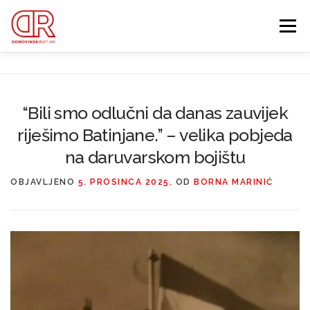
Preskoči
na
Izbornik
sadržaj
EDUKACIJA
WEBSHOP
GDJE SI BIO ’91?
“Bili smo odlučni da danas zauvijek
riješimo Batinjane.” – velika pobjeda
IZDVOJENE KATEGORIJE
O MENI
MEMBERSHIP
na daruvarskom bojištu
Search Button
OBJAVLJENO
5. PROSINCA 2025.
OD
BORNA MARINIĆ
Search for: