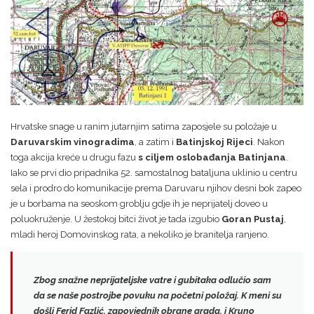
Hrvatske snage u ranim jutarnjim satima zaposjele su položaje u
Daruvarskim vinogradima
, a zatim i
Batinjskoj Rijeci
. Nakon
toga akcija kreće u drugu fazu
s ciljem oslobađanja Batinjana
.
Iako se prvi dio pripadnika 52. samostalnog bataljuna uklinio u centru
sela i prodro do komunikacije prema Daruvaru njihov desni bok zapeo
je u borbama na seoskom groblju gdje ih je neprijatelj doveo u
poluokruženje. U žestokoj bitci život je tada izgubio
Goran Pustaj
,
mladi heroj Domovinskog rata, a nekoliko je branitelja ranjeno.
Zbog snažne neprijateljske vatre i gubitaka odlučio sam
da se naše postrojbe povuku na početni položaj. K meni su
došli
Ferid Fazlić
, zapovjednik obrane grada, i
Kruno