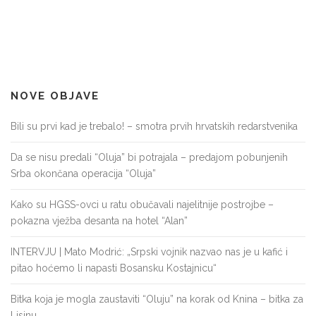
NOVE OBJAVE
Bili su prvi kad je trebalo! – smotra prvih hrvatskih redarstvenika
Da se nisu predali “Oluja” bi potrajala – predajom pobunjenih
Srba okončana operacija “Oluja”
Kako su HGSS-ovci u ratu obučavali najelitnije postrojbe –
pokazna vježba desanta na hotel “Alan”
INTERVJU | Mato Modrić: „Srpski vojnik nazvao nas je u kafić i
pitao hoćemo li napasti Bosansku Kostajnicu“
Bitka koja je mogla zaustaviti “Oluju” na korak od Knina – bitka za
Lisinu