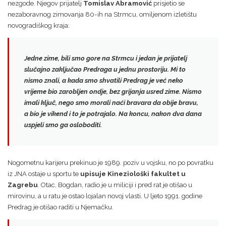
nezgode. Njegov prijatelj
Tomislav Abramović
prisjetio se
nezaboravnog zimovanja 80-ih na Strmcu, omiljenom izletištu
novogradiškog kraja:
Jedne zime, bili smo gore na Strmcu i jedan je prijatelj
slučajno zaključao Predraga u jednu prostoriju. Mi to
nismo znali, a kada smo shvatili
Predrag je već neko
vrijeme bio zarobljen ondje, bez grijanja usred zime
. Nismo
imali ključ, nego smo morali naći bravara da obije bravu,
a bio je vikend i to je potrajalo. Na koncu, nakon dva dana
uspjeli smo ga osloboditi.
Nogometnu karijeru prekinuo je 1989. poziv u vojsku, no po povratku
iz JNA ostaje u sportu te
upisuje Kineziološki fakultet u
Zagrebu
. Otac, Bogdan, radio je u miliciji i pred rat je otišao u
mirovinu, a u ratu je ostao lojalan novoj vlasti. U ljeto 1991. godine
Predrag je otišao raditi u Njemačku.