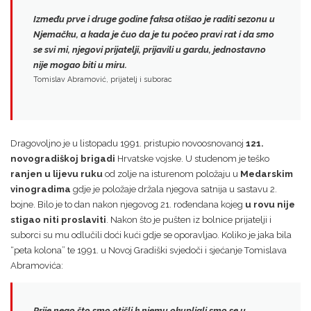
Između prve i druge godine faksa otišao je raditi sezonu u
Njemačku, a kada je čuo da je tu počeo pravi rat i da smo
se svi mi, njegovi prijatelji, prijavili u gardu,
jednostavno
nije mogao biti u miru
.
Tomislav Abramović, prijatelj i suborac
Dragovoljno je u listopadu 1991. pristupio novoosnovanoj
121.
novogradiškoj brigadi
Hrvatske vojske. U studenom je teško
ranjen u lijevu ruku
od zolje na isturenom položaju u
Medarskim
vinogradima
gdje je položaje držala njegova satnija u sastavu 2.
bojne. Bilo je to dan nakon njegovog 21. rođendana kojeg
u rovu nije
stigao niti proslaviti
. Nakon što je pušten iz bolnice prijatelji i
suborci su mu odlučili doći kući gdje se oporavljao. Koliko je jaka bila
“peta kolona” te 1991. u Novoj Gradiški svjedoči i sjećanje Tomislava
Abramovića:
Prije nego što smo otišli k njemu okupljali smo se u