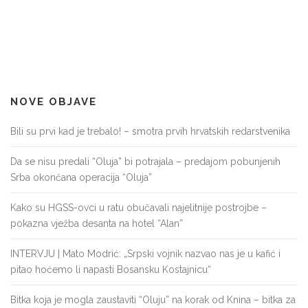
NOVE OBJAVE
Bili su prvi kad je trebalo! – smotra prvih hrvatskih redarstvenika
Da se nisu predali “Oluja” bi potrajala – predajom pobunjenih
Srba okončana operacija “Oluja”
Kako su HGSS-ovci u ratu obučavali najelitnije postrojbe –
pokazna vježba desanta na hotel “Alan”
INTERVJU | Mato Modrić: „Srpski vojnik nazvao nas je u kafić i
pitao hoćemo li napasti Bosansku Kostajnicu“
Bitka koja je mogla zaustaviti “Oluju” na korak od Knina – bitka za