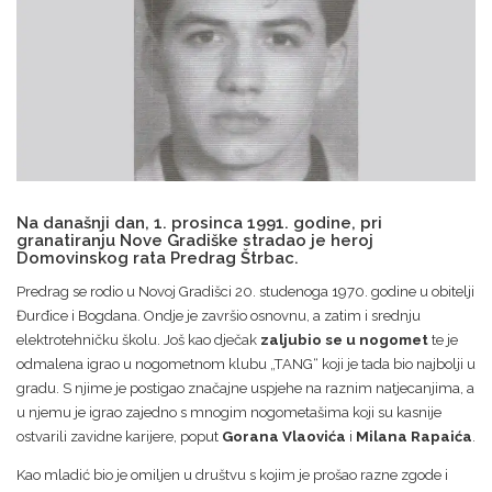
Na današnji dan, 1. prosinca 1991. godine, pri
granatiranju Nove Gradiške stradao je heroj
Domovinskog rata Predrag Štrbac.
Predrag se rodio u Novoj Gradišci 20. studenoga 1970. godine u obitelji
Đurđice i Bogdana. Ondje je završio osnovnu, a zatim i srednju
elektrotehničku školu. Još kao dječak
zaljubio se u nogomet
te je
odmalena igrao u nogometnom klubu „TANG“ koji je tada bio najbolji u
gradu. S njime je postigao značajne uspjehe na raznim natjecanjima, a
u njemu je igrao zajedno s mnogim nogometašima koji su kasnije
ostvarili zavidne karijere, poput
Gorana Vlaovića
i
Milana Rapaića
.
Kao mladić bio je omiljen u društvu s kojim je prošao razne zgode i