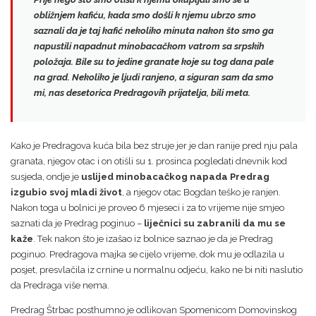
obližnjem kafiću, kada smo došli k njemu ubrzo smo
saznali da je taj kafić nekoliko minuta nakon što smo ga
napustili
napadnut minobacačkom vatrom sa srpskih
položaja
. Bile su to jedine granate koje su tog dana pale
na grad. Nekoliko je ljudi ranjeno, a siguran sam da smo
mi, nas desetorica Predragovih prijatelja, bili meta.
Kako je Predragova kuća bila bez struje jer je dan ranije pred nju pala
granata, njegov otac i on otišli su 1. prosinca pogledati dnevnik kod
susjeda, ondje je
uslijed minobacačkog napada Predrag
izgubio svoj mladi život
, a njegov otac Bogdan teško je ranjen.
Nakon toga u bolnici je proveo 6 mjeseci i za to vrijeme nije smjeo
saznati da je Predrag poginuo –
liječnici su zabranili da mu se
kaže
. Tek nakon što je izašao iz bolnice saznao je da je Predrag
poginuo. Predragova majka se cijelo vrijeme, dok mu je odlazila u
posjet, presvlačila iz crnine u normalnu odjeću, kako ne bi niti naslutio
da Predraga više nema.
Predrag Štrbac posthumno je odlikovan Spomenicom Domovinskog