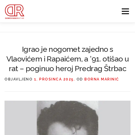
Preskoči
na
Izbornik
sadržaj
EDUKACIJA
WEBSHOP
GDJE SI BIO ’91?
Igrao je nogomet zajedno s
Vlaovićem i Rapaićem, a ’91. otišao u
IZDVOJENE KATEGORIJE
O MENI
MEMBERSHIP
rat – poginuo heroj Predrag Štrbac
Search Button
OBJAVLJENO
1. PROSINCA 2025.
OD
BORNA MARINIĆ
Search for: