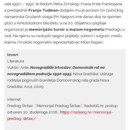
rata 1990. – 1992. te Redom Petra Zrinskog i Frana Krste Frankopana,
a predsjednik
Franjo Tuđman
dodijelio mu je počasni čin časničkog
namjesnika Oružanih snaga RH. Njegovo ime danas stoji na spomen
ploči u Kineziološkom fakultetu, a na 20. obljetnicu pogibije
organiziran je
memorijalni turnir u malom nogometu
Predragu u
čast. Na njemu su nastupili njegovi prijatelji, suborci i suigrači, među
kojima i hrvatski nogometni reprezentativac Milan Rapaić.
Izvori
Literatura
Vukšić, Ante.
Novogradiški žrtvoslov: Domovinski rat na
novogradiškom području 1990-1995.
Nova Gradiška: Udruga
roditelja poginulih branitelja Domovinskog rata grada Nova
Gradiška; Arca, 2009.
Internet
Predrag Štrbac: “Memorijal Predrag Štrbac”, RadioNG.hr, pristup
ostvaren 30. studenoga 2018.,
https://radiong.hr/memorijal-
predrag-strbac/