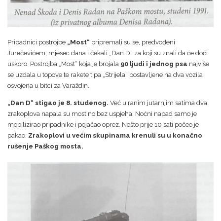
Pripadnici postrojbe
„Most“
pripremali su se, predvođeni
Jurečevićem, mjesec dana i čekali „Dan D“ za koji su znali da će doći
uskoro. Postrojba „Most“ koja je brojala
90 ljudi i jednog psa
najviše
se uzdala u topove te rakete tipa „Strijela“ postavljene na dva vozila
osvojena u bitci za Varaždin.
„Dan D“ stigao je 8. studenog.
Već u ranim jutarnjim satima dva
zrakoplova napala su most no bez uspjeha. Noćni napad samo je
mobilizirao pripadnike i pojačao oprez. Nešto prije 10 sati počeo je
pakao.
Zrakoplovi u većim skupinama krenuli su u konačno
rušenje Paškog mosta.