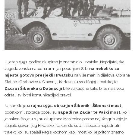
U jesen 1991. godine okupiran je znatan dio Hrvatske. Neprijateljska
Jugoslavenska narodna armija i pobunjeni Srbi
na nekoliko su
mjesta gotovo presjekli Hrvatsku
na više manjih dijelova. Obrana
Slatine i Orahovice u Slavoniji, Karlovca u središnjoj Hrvatskoj te
Zadra i Šibenika u Dalmaciji
bile su ključne kako bi se na životu
održali svi bitni komunikacijski pravci.
Nakon što je
u rujnu 1991. obranjen Šibenik i Šibenski most
,
početkom listopada počeli su
napadi na Zadar te Paški most,
koji
je nakon što je u rujnu okupirana Maslenica postao najuže grlo koje je
spajalo sjever i jug Hrvatske. Nakon što su 4. listopada napadnuti
trajekti koji su spajali Pag s kopnom kao i most koji je pritom znatno