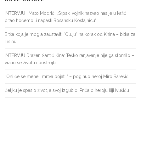
INTERVJU | Mato Modrić: „Srpski vojnik nazvao nas je u kafić i
pitao hoćemo li napasti Bosansku Kostajnicu“
Bitka koja je mogla zaustaviti “Oluju” na korak od Knina – bitka za
Lisinu
INTERVJU Dražen Šantić Kina: Teško ranjavanje nije ga slomilo –
vratio se životu i postrojbi
“Oni će se mene i mrtva bojati!” – poginuo heroj Miro Barešić
Željku je spasio život, a svoj izgubio: Priča o heroju Iliji Ivušiću