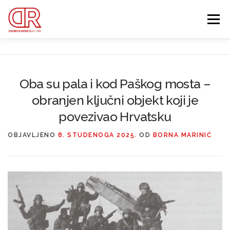
Preskoči
na
Izbornik
sadržaj
EDUKACIJA
WEBSHOP
GDJE SI BIO ’91?
Oba su pala i kod Paškog mosta –
IZDVOJENE KATEGORIJE
obranjen ključni objekt koji je
O MENI
MEMBERSHIP
povezivao Hrvatsku
Search Button
OBJAVLJENO
8. STUDENOGA 2025.
OD
BORNA MARINIĆ
Search for: