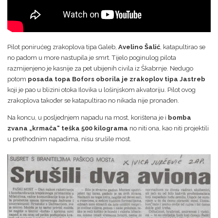
Pilot ponirućeg zrakoplova tipa Galeb,
Avelino Šalić
, katapultirao se
no padom u more nastupila je smrt. Tijelo poginulog pilota
razmijenjeno je kasnije za pet ubijenih civila iz Škabrnje. Nedugo
potom
posada topa Bofors oborila je zrakoplov tipa Jastreb
koji je pao u blizini otoka Ilovika u lošinjskom akvatoriju. Pilot ovog
zrakoplova također se katapultirao no nikada nije pronađen.
Na koncu, u posljednjem napadu na most, korištena je i
bomba
zvana „krmača“ teška 500 kilograma
no niti ona, kao niti projektili
u prethodnim napadima, nisu srušile most.