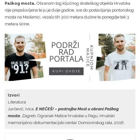
Paškog mosta.
Obranom tog ključnog strateškog objekta Hrvatska
nije prepolovljena te ju je dvije godine, sve do postavljanja pontonskog
mosta na Maslenici, vezalo tih 300 metara dužine te ponegdje tek 3
metara širine.
Izvori
Literatura
Jurčević, Ivica.
E NEĆEŠ! – postrojba Most u obrani Paškog
mosta
. Zagreb: Ogranak Matice hrvatske u Pagu; Hrvatski
memorijalno-dokumentacijski centar Domovinskog rata, 2016.