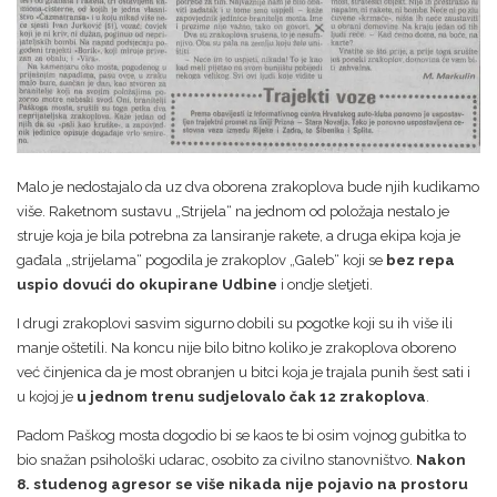
Malo je nedostajalo da uz dva oborena zrakoplova bude njih kudikamo
više. Raketnom sustavu „Strijela“ na jednom od položaja nestalo je
struje koja je bila potrebna za lansiranje rakete, a druga ekipa koja je
gađala „strijelama“ pogodila je zrakoplov „Galeb“ koji se
bez repa
uspio dovući do okupirane Udbine
i ondje sletjeti.
I drugi zrakoplovi sasvim sigurno dobili su pogotke koji su ih više ili
manje oštetili. Na koncu nije bilo bitno koliko je zrakoplova oboreno
već činjenica da je most obranjen u bitci koja je trajala punih šest sati i
u kojoj je
u jednom trenu sudjelovalo čak 12 zrakoplova
.
Padom Paškog mosta dogodio bi se kaos te bi osim vojnog gubitka to
bio snažan psihološki udarac, osobito za civilno stanovništvo.
Nakon
8. studenog agresor se više nikada nije pojavio na prostoru