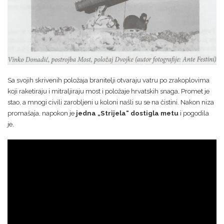
Sa svojih skrivenih položaja branitelji otvaraju vatru po zrakoplovima
koji raketiraju i mitraljiraju most i položaje hrvatskih snaga. Promet je
stao, a mnogi civili zarobljeni u koloni našli su se na čistini. Nakon niza
promašaja, napokon je
jedna „Strijela“ dostigla metu
i pogodila
je.