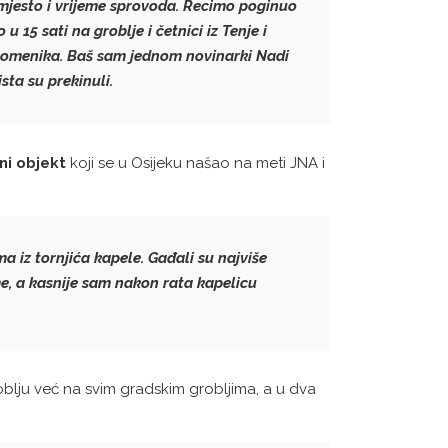
no mjesto i vrijeme sprovoda. Recimo poginuo
u 15 sati na groblje i četnici iz Tenje i
spomenika. Baš sam jednom novinarki
Nadi
sta su prekinuli.
lni objekt
koji se u Osijeku našao na meti JNA i
ima
iz tornjića kapele. Gađali su najviše
me, a kasnije sam nakon rata kapelicu
lju već na svim gradskim grobljima, a u dva