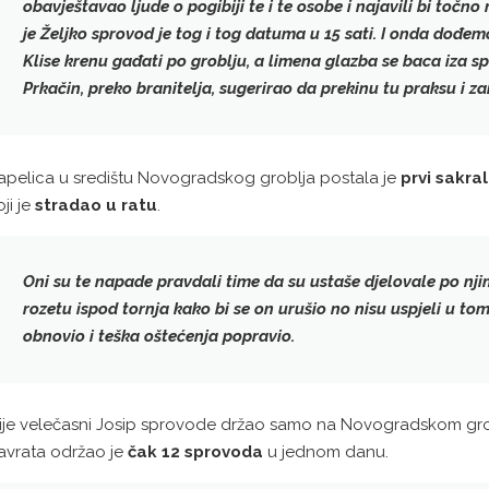
obavještavao ljude o pogibiji te i te osobe i najavili bi toč
je Željko sprovod je tog i tog datuma u 15 sati. I onda dođemo 
Klise
krenu gađati po groblju
, a limena glazba se baca iza 
Prkačin
, preko branitelja, sugerirao da prekinu tu praksu i zai
apelica u središtu Novogradskog groblja postala je
prvi sakra
oji je
stradao u ratu
.
Oni su te napade pravdali time da su
ustaše djelovale po nj
rozetu ispod tornja kako bi se on urušio no nisu uspjeli u to
obnovio i teška oštećenja popravio.
ije velečasni Josip sprovode držao samo na Novogradskom grob
avrata održao je
čak 12 sprovoda
u jednom danu.