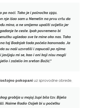
o po noći. Tako je i
polnoćka 1991.
kon nje išao sam u Nemetin na prvu crtu da
eđu mina
, a ne smijemo upaliti svijetlo jer
 gađanje te ceste. Ipak povremeno bi
 trenutku ugledao sve te mine oko nas. Tako
e na taj Badnjak tada počela kanonada. Ja
ada su naši uzvratili i zapucali po njima
javljaju mi se, kao i oni koji nisu mogli
etio i zaželio im sretan Božić.“
dostojno pokopani
uz sprovodne obrede.
kog groblja u mojoj župi bila tzv.
Bijela
ašli. Naime Radio Osijek bi u početku