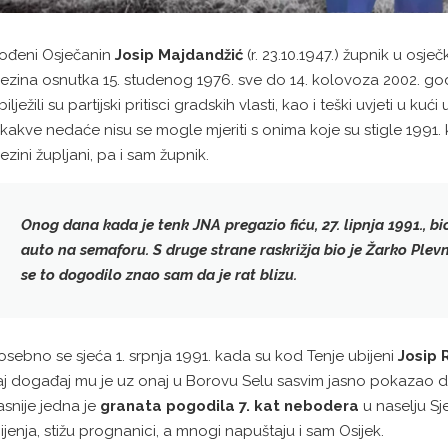
ođeni Osječanin
Josip Majdandžić
(r. 23.10.1947.)
župnik u osječ
jezina osnutka 15. studenog 1976. sve do 14. kolovoza 2002. go
bilježili su partijski pritisci gradskih vlasti, kao i teški uvjeti u kuć
ikakve nedaće nisu se mogle mjeriti s onima koje su stigle 1991
jezini župljani, pa i sam župnik.
Onog dana kada je
tenk JNA pregazio fiću
, 27. lipnja 1991., 
auto na semaforu. S druge strane raskrižja bio je
Žarko Plevn
se to dogodilo znao sam da je rat blizu.
osebno se sjeća 1. srpnja 1991. kada su kod Tenje ubijeni
Josip 
aj događaj mu je uz onaj u Borovu Selu sasvim jasno pokazao da
asnije jedna je
granata pogodila 7. kat nebodera
u naselju Sj
ijenja, stižu prognanici, a mnogi napuštaju i sam Osijek.