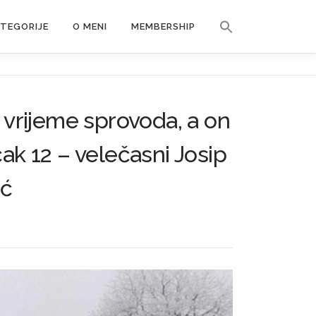
Search Button
ATEGORIJE
O MENI
MEMBERSHIP
Search for:
za vrijeme sprovoda, a on
ak 12 – velečasni Josip
ić