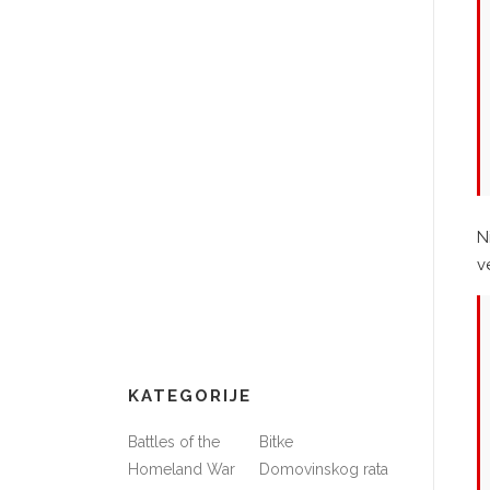
N
v
KATEGORIJE
Battles of the
Bitke
Homeland War
Domovinskog rata