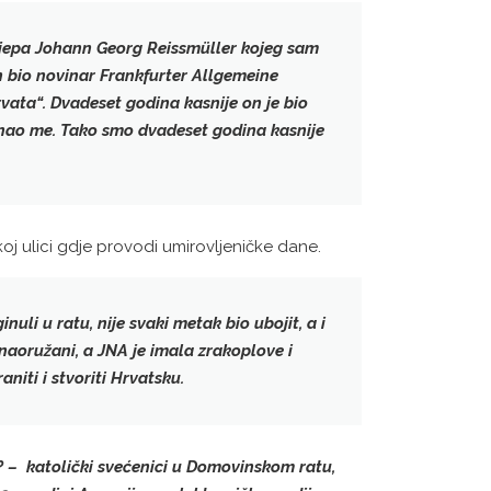
ijepa
Johann Georg Reissmüller
kojeg sam
n bio novinar Frankfurter Allgemeine
rvata“
. Dvadeset godina kasnije on je bio
oznao me. Tako smo dvadeset godina kasnije
koj ulici gdje provodi umirovljeničke dane.
inuli u ratu
, nije svaki metak bio ubojit, a i
o naoružani, a JNA je imala zrakoplove i
aniti i stvoriti Hrvatsku.
i? – katolički svećenici u Domovinskom ratu,