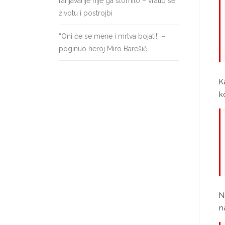
ranjavanje nije ga slomilo – vratio se
životu i postrojbi
“Oni će se mene i mrtva bojati!” –
poginuo heroj Miro Barešić
K
k
N
n