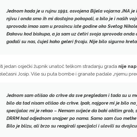
Jednom kada je u rujnu 1991. osvojena Bijela vojarna
JNA je 
njivu i onda smo ih mi dostojno pokopali, a bilo je i naših v
sprovoda imao sam u prosincu iste godine
oko Svetog Nikol
Đakovu kod biskupa, a ja sam uz četiri svoja sprovoda onda o
gađali su nas, čuješ kako geleri frcaju. Nije bilo sigurno kreta
iti jedan osječki župnik unatoč teškom stradanju grada
nije na
elečasni Josip. Više su puta bombe i granate padale „njemu pr
Jednom sam otišao do crkve da sve pregledam i tada su
u mo
bilo da tad nisam otišao do crkve. Ipak, najgore mi je bilo n
specijalac mi je rekao – Nemam svijeće da baki okitim grob, s
DRRM kad
odjednom snajper po nama
. Samo sam čuo metke ka
Bilo je blizu, ali brzo su reagirali specijalci i ulovili su dvojic