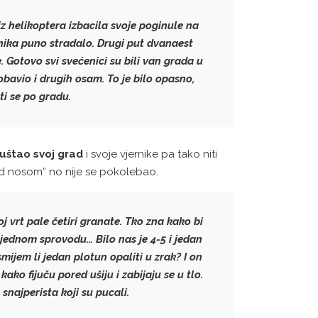
iz helikoptera izbacila svoje poginule
na
ojnika puno stradalo. Drugi put dvanaest
e
. Gotovo svi svećenici su bili van grada u
bavio i drugih osam. To je bilo opasno,
ti se po gradu.
puštao svoj grad
i svoje vjernike pa tako niti
ed nosom“ no nije se pokolebao.
j vrt pale četiri granate
. Tko zna kako bi
a jednom sprovodu… Bilo nas je 4-5 i jedan
mijem li jedan plotun opaliti u zrak? I on
ko fijuču pored ušiju i zabijaju se u tlo.
u snajperista koji su pucali.