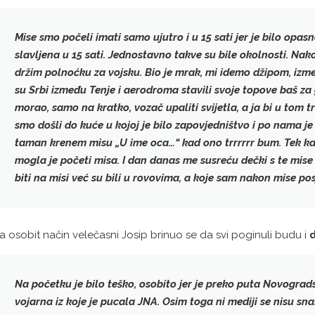
Mise smo počeli imati samo ujutro i u 15 sati jer je bilo opasn
slavljena u 15 sati. Jednostavno takve su bile okolnosti. Na
držim polnoćku za vojsku. Bio je mrak, mi idemo džipom,
izm
su Srbi između Tenje i aerodroma stavili svoje topove baš za
morao, samo na kratko, vozač upaliti svijetla, a ja bi u tom
smo došli do kuće u kojoj je bilo zapovjedništvo i po nama j
taman krenem misu „U ime oca…“
kad ono trrrrrr bum
. Tek k
mogla je početi misa. I dan danas me susreću dečki s te mise i 
biti na misi već su bili u rovovima, a koje sam nakon mise posj
a osobit način velečasni Josip brinuo se da svi poginuli budu i
Na početku je bilo teško, osobito jer je preko puta Novograds
vojarna
iz koje je pucala JNA. Osim toga ni mediji se nisu sn