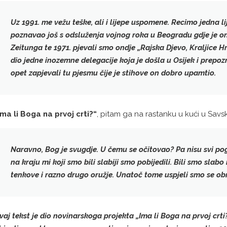
Uz 1991. me vežu teške, ali i lijepe uspomene. Recimo jedna l
poznavao još s odsluženja vojnog roka u Beogradu gdje je o
Zeitunga te 1971. pjevali smo ondje
„Rajska Djevo, Kraljice H
dio jedne inozemne delegacije koja je došla u Osijek i prep
opet zapjevali tu pjesmu čije je stihove on dobro upamtio.
Ima li Boga na prvoj crti?“
, pitam ga na rastanku u kući u Savs
Naravno, Bog je svugdje. U čemu se očitovao?
Pa nisu svi pog
na kraju mi koji smo bili slabiji smo pobijedili. Bili smo slab
tenkove i razno drugo oružje. Unatoč tome
uspjeli smo se obr
vaj tekst je dio novinarskoga projekta „Ima li Boga na prvoj crt