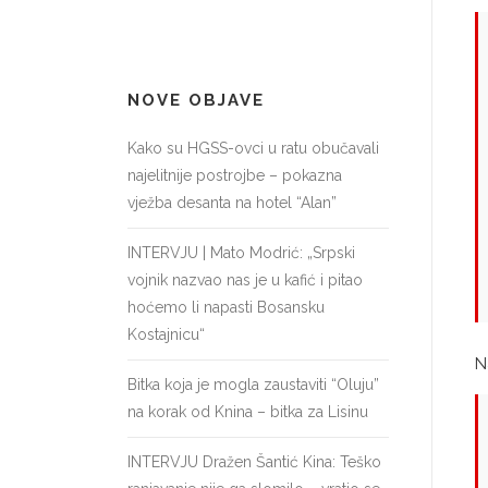
NOVE OBJAVE
Kako su HGSS-ovci u ratu obučavali
najelitnije postrojbe – pokazna
vježba desanta na hotel “Alan”
INTERVJU | Mato Modrić: „Srpski
vojnik nazvao nas je u kafić i pitao
hoćemo li napasti Bosansku
Kostajnicu“
N
Bitka koja je mogla zaustaviti “Oluju”
na korak od Knina – bitka za Lisinu
INTERVJU Dražen Šantić Kina: Teško