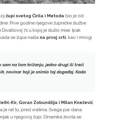
koj
župi svetog Ćirila i Metoda
bio je od
dine. Prve godine njegove župničke službe
i u Divaltovoj 71 u kojoj je služio mise. Ipak
. kada se župa našla
na prvoj crti
, kao i mnogi
bio sam na tom križanju, jedno drugi ili treći
ik
, novinar koji je snimio taj događaj. Kada
Reihl-Kir, Goran Zobundžija i Milan Knežević
.
 je rat tu, pred vratima. Svega par dana
enjak u njegovoj župi. Dinamika života se