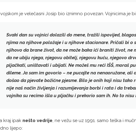
 vojskom je velečasni Josip bio iznimno povezan. Vojnicima je b
Svaki dan su vojnici dolazili do mene, tražili ispovijed, blagoslo
njima na njihove položaje i u njihove stacionare. Pričali bi 
njihovo da brane život
, da ne može baka ići braniti život, ne m
da ne ubiju njega, njegovu obitelj, njegovu kuću, njegovo drvo.
pljačkati, uništavati i ubijati.
Ne možeš mu reći IŠŠ
, moraš pu
dileme. Ja sam im govorio –
ne pucajte na nenaoružane
, ali
došao da pjevate božićne pjesme. Bilo je onih koji nisu tako ra
nije naš način življenja i razumijevanja borbi i rata i da
treba
vojnika su recimo išla u pljačku i prekorio sam ih. No to nisu b
a kraj ipak
nešto vedrije
, ne vežu se uz 1991. samo teška i mučna
edno lijepo: