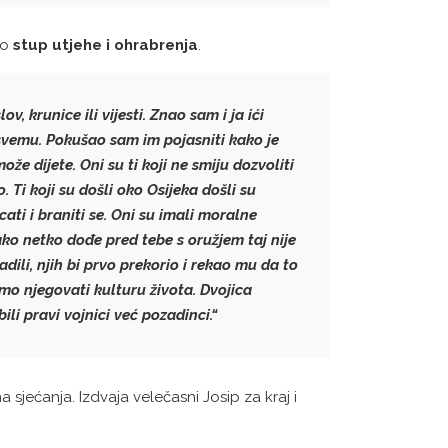
io
stup utjehe i ohrabrenja
.
v, krunice ili vijesti. Znao sam i ja ići
o svemu. Pokušao sam im pojasniti kako je
ože dijete. Oni su ti koji ne smiju dozvoliti
 Ti koji su došli oko Osijeka došli su
cati i braniti se. Oni su imali moralne
 ako netko dođe pred tebe s oružjem taj nije
dili, njih bi prvo prekorio i rekao mu da to
mo njegovati kulturu života
. Dvojica
ili pravi vojnici već pozadinci.“
 sjećanja. Izdvaja velečasni Josip za kraj i