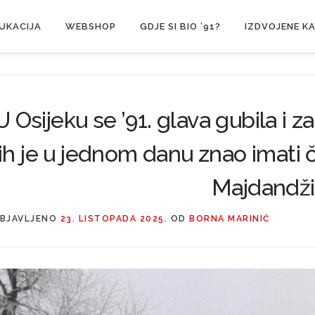
UKACIJA
WEBSHOP
GDJE SI BIO ’91?
IZDVOJENE K
U Osijeku se ’91. glava gubila i 
ih je u jednom danu znao imati č
Majdandž
BJAVLJENO
23. LISTOPADA 2025.
OD
BORNA MARINIĆ