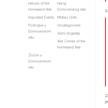
Heroes of the
Heroji
Homeland War
Domovinskog rata
S
Important Events
Military Units
Postrojbe u
Uncategorized
Domovinskom
Važni događaji
ratu
War Crimes of the
Homeland War
Zločini u
Domovinskom
ratu
Z
j