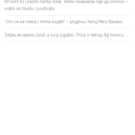
INTERVJU Dražen Šantić Kina: Teško ranjavanje nije ga slomilo –
vratio se životu i postrojbi
“Oni će se mene i mrtva bojati!” – poginuo heroj Miro Barešić
Željku je spasio život, a svoj izgubio: Priča o heroju Iliji Ivušiću