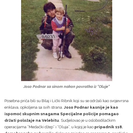
Joso Podnar sa sinom nakon povratka iz “Oluje”
Posebna priča bili su Bilaj i Lički Ribnik koji su se održali kao svojevrsna
enklava, opkoljena sa svih strana.
Joso Podnar kasnije je kao
ispomoć skupnim snagama Specijalne policije pomagao
držati položaje na Velebitu
. Sudjelovao je u oslobodilačkim
operacijama “Medački džep” i “Oluja”, u kojoj je kao
pripadnik 118.