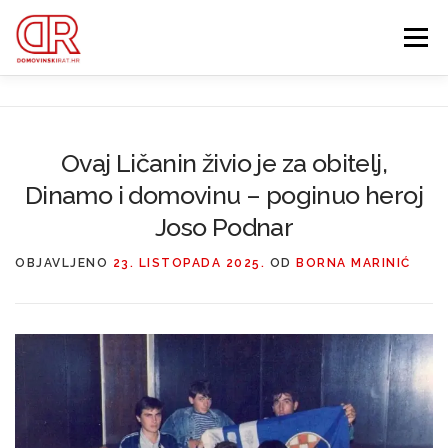
Preskoči
na
Izbornik
sadržaj
EDUKACIJA
WEBSHOP
GDJE SI BIO ’91?
Ovaj Ličanin živio je za obitelj,
Dinamo i domovinu – poginuo heroj
IZDVOJENE KATEGORIJE
O MENI
MEMBERSHIP
Joso Podnar
Search Button
OBJAVLJENO
23. LISTOPADA 2025.
OD
BORNA MARINIĆ
Search for: