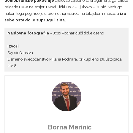
domobranske pukovnije
djelovao zajedno sa snagama 9. gardijske
brigade HV-a na smjeru Novi Lički Osik – Ljubovo – Bunić. Nedugo
nakon toga poginuo je u prometnoj nesreći na bilajskom mostu, a
iza
sebe ostavio je suprugu i sina
.
Naslovna fotografija
– Joso Podnar čuči dolje desno
Izvori
Svjedočanstva
Usmeno svjedočanstvo Milana Podnara, prikupljeno 25. listopada
2018.
Borna Marinić