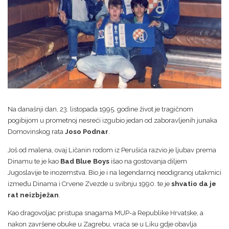
Na današnji dan, 23. listopada 1995. godine život je tragičnom
pogibijom u prometnoj nesreći izgubio jedan od zaboravljenih junaka
Domovinskog rata
Joso Podnar
.
Još od malena, ovaj Ličanin rodom iz Perušića razvio je ljubav prema
Dinamu te je kao
Bad Blue Boys
išao na gostovanja diljem
Jugoslavije te inozemstva. Bio je i na legendarnoj neodigranoj utakmici
između Dinama i Crvene Zvezde u svibnju 1990. te je
shvatio da je
rat neizbježan
.
Kao dragovoljac pristupa snagama MUP-a Republike Hrvatske, a
nakon završene obuke u Zagrebu, vraća se u Liku gdje obavlja