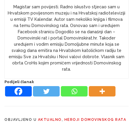
Magistar sam povijesti. Radno iskustvo stjecao sam u
Hrvatskom povijesnom muzeju i na Hrvatskoj radioteleviziji
u emisiji TV Kalendar. Autor sam nekoliko knjiga i filmova
na temu Domovinskog rata. Osnovao sam i uređujem
Facebook stranicu Dogodilo se na današnji dan –
Domovinski rat i portal Domovinskirat.hr. Također
uređujem i vodim emisiju Domoljubne minute koja se
svakog dana emitira na Hrvatskom katoličkom radiju te
emisiju Sve za Hrvatsku i Novi valovi dobrote. Vlasnik sam
obrta CroHis kojim promičem vrijednosti Domovinskog
rata.
Podijeli članak
OBJAVLJENO U
AKTUALNO
,
HEROJI DOMOVINSKOG RATA