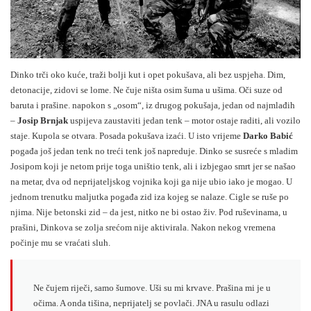
Dinko trči oko kuće, traži bolji kut i opet pokušava, ali bez uspjeha. Dim,
detonacije, zidovi se lome. Ne čuje ništa osim šuma u ušima. Oči suze od
baruta i prašine. napokon s „osom“, iz drugog pokušaja, jedan od najmlađih
–
Josip Brnjak
uspijeva zaustaviti jedan tenk – motor ostaje raditi, ali vozilo
staje. Kupola se otvara. Posada pokušava izaći. U isto vrijeme
Darko Babić
pogađa još jedan tenk no treći tenk još napreduje. Dinko se susreće s mladim
Josipom koji je netom prije toga uništio tenk, ali i izbjegao smrt jer se našao
na metar, dva od neprijateljskog vojnika koji ga nije ubio iako je mogao. U
jednom trenutku maljutka pogađa zid iza kojeg se nalaze. Cigle se ruše po
njima. Nije betonski zid – da jest, nitko ne bi ostao živ. Pod ruševinama, u
prašini, Dinkova se zolja srećom nije aktivirala. Nakon nekog vremena
počinje mu se vraćati sluh.
Ne čujem riječi, samo šumove. Uši su mi krvave. Prašina mi je u
očima. A onda tišina, neprijatelj se povlači. JNA u rasulu odlazi