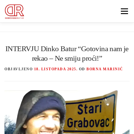
Preskoči
na
Izbornik
sadržaj
EDUKACIJA
WEBSHOP
GDJE SI BIO ’91?
INTERVJU Dinko Batur “Gotovina nam je
IZDVOJENE KATEGORIJE
O MENI
rekao – Ne smiju proći!”
OBJAVLJENO
18. LISTOPADA 2025.
OD
BORNA MARINIĆ
Search Button
MEMBERSHIP
Search for: