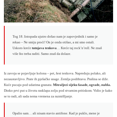
Tog 18. listopada ujutro došao nam je zapovjednik i samo je
rekao – Ne smiju proći! On je onda otišao, a mi smo ostali.
Uskoro kreće
tutnjava tenkova
… Kreće taj rock’n’roll. Ne znaš
više što treba raditi. Samo znaš da dolaze.
Iz zavoja se pojavljuje kolona – pet, šest tenkova. Napreduju polako, ali
nezaustavljivo. Prate ih pješačke snage. Zemlja podrhtava. Prašina se diže.
Kuće pucaju pod udarima granata.
Mitraljezi sijeku fasade, ograde, stabla.
Dinko prvi put u životu rasklapa zolju pod stvarnim pritiskom. Vidio je kako
se to radi, ali sada nema vremena za razmišljanje.
Opalio sam… ali nisam stavio antifone. Kad je puklo, mene je