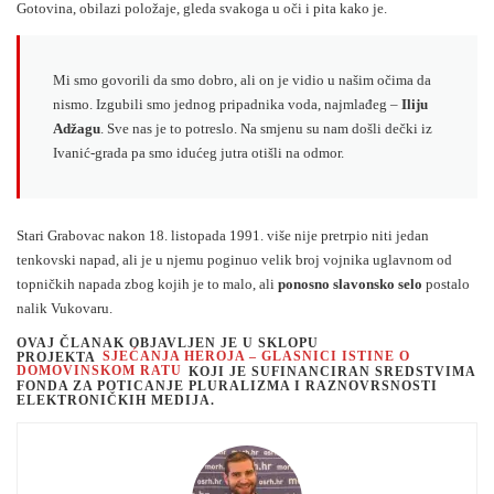
Gotovina, obilazi položaje, gleda svakoga u oči i pita kako je.
Mi smo govorili da smo dobro, ali on je vidio u našim očima da
nismo. Izgubili smo jednog pripadnika voda, najmlađeg –
Iliju
Adžagu
. Sve nas je to potreslo. Na smjenu su nam došli dečki iz
Ivanić-grada pa smo idućeg jutra otišli na odmor.
Stari Grabovac nakon 18. listopada 1991. više nije pretrpio niti jedan
tenkovski napad, ali je u njemu poginuo velik broj vojnika uglavnom od
topničkih napada zbog kojih je to malo, ali
ponosno slavonsko selo
postalo
nalik Vukovaru.
OVAJ ČLANAK OBJAVLJEN JE U SKLOPU
PROJEKTA
SJEĆANJA HEROJA – GLASNICI ISTINE O
DOMOVINSKOM RATU
KOJI JE SUFINANCIRAN SREDSTVIMA
FONDA ZA POTICANJE PLURALIZMA I RAZNOVRSNOSTI
ELEKTRONIČKIH MEDIJA.