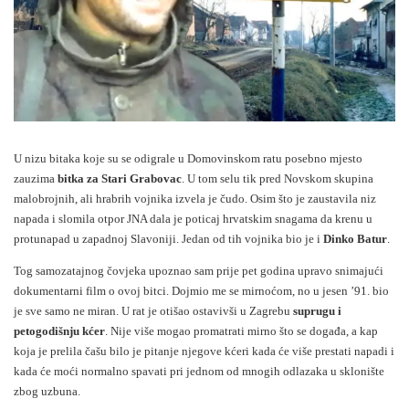
U nizu bitaka koje su se odigrale u Domovinskom ratu posebno mjesto
zauzima
bitka za Stari Grabovac
. U tom selu tik pred Novskom skupina
malobrojnih, ali hrabrih vojnika izvela je čudo. Osim što je zaustavila niz
napada i slomila otpor JNA dala je poticaj hrvatskim snagama da krenu u
protunapad u zapadnoj Slavoniji. Jedan od tih vojnika bio je i
Dinko Batur
.
Tog samozatajnog čovjeka upoznao sam prije pet godina upravo snimajući
dokumentarni film o ovoj bitci. Dojmio me se mirnoćom, no u jesen ’91. bio
je sve samo ne miran. U rat je otišao ostavivši u Zagrebu
suprugu i
petogodišnju kćer
. Nije više mogao promatrati mirno što se događa, a kap
koja je prelila čašu bilo je pitanje njegove kćeri kada će više prestati napadi i
kada će moći normalno spavati pri jednom od mnogih odlazaka u sklonište
zbog uzbuna.