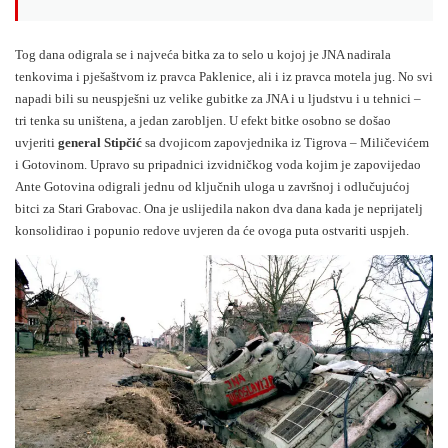
Tog dana odigrala se i najveća bitka za to selo u kojoj je JNA nadirala
tenkovima i pješaštvom iz pravca Paklenice, ali i iz pravca motela jug. No svi
napadi bili su neuspješni uz velike gubitke za JNA i u ljudstvu i u tehnici –
tri tenka su uništena, a jedan zarobljen. U efekt bitke osobno se došao
uvjeriti
general Stipčić
sa dvojicom zapovjednika iz Tigrova – Miličevićem
i Gotovinom. Upravo su pripadnici izvidničkog voda kojim je zapovijedao
Ante Gotovina odigrali jednu od ključnih uloga u završnoj i odlučujućoj
bitci za Stari Grabovac. Ona je uslijedila nakon dva dana kada je neprijatelj
konsolidirao i popunio redove uvjeren da će ovoga puta ostvariti uspjeh.