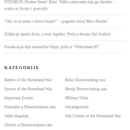
INTERVJU Dražen Šantić Kina: Teško ranjavanje nije ga slomilo –
vratio se životu i postrojbi
“Oni će se mene i mrtva bojati!” – poginuo heroj Miro Barešić
Željku je spasio život, a svoj izgubio: Priča o heroju Iliji Ivušiću
Parada koja nije zaustavila Oluju: priča o “Vidovdanu-95”
KATEGORIJE
Battles of the Homeland War
Bitke Domovinskog rata
Heroes of the Homeland War
Heroji Domovinskog rata
Important Events
Military Units
Postrojbe u Domovinskom ratu
Uncategorized
Važni događaji
War Crimes of the Homeland War
Zločini u Domovinskom ratu