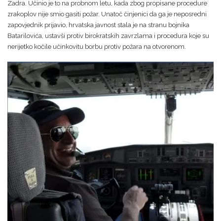
Zadra. Učinio je to na probnom letu, kada zbog propisane procedure
zrakoplov nije smio gasiti požar. Unatoč činjenici da ga je neposredni
zapovjednik prijavio, hrvatska javnost stala je na stranu bojnika
Batarilovića, ustavši protiv birokratskih zavrzlama i procedura koje su
nerijetko kočile učinkovitu borbu protiv požara na otvorenom.