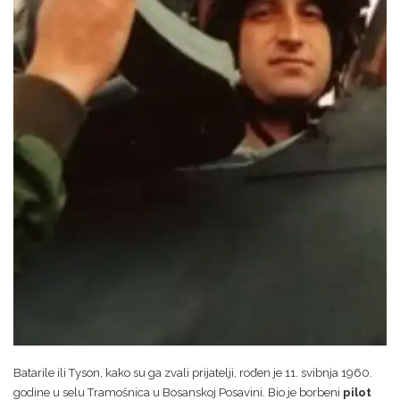
Batarile ili Tyson, kako su ga zvali prijatelji, rođen je 11. svibnja 1960.
godine u selu Tramošnica u Bosanskoj Posavini. Bio je borbeni
pilot