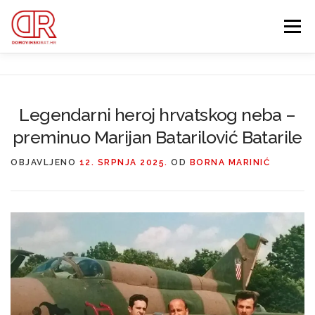
Preskoči
na
Izbornik
sadržaj
EDUKACIJA
WEBSHOP
GDJE SI BIO ’91?
Legendarni heroj hrvatskog neba –
preminuo Marijan Batarilović Batarile
IZDVOJENE KATEGORIJE
O MENI
MEMBERSHIP
OBJAVLJENO
12. SRPNJA 2025.
OD
BORNA MARINIĆ
Search Button
Search for: