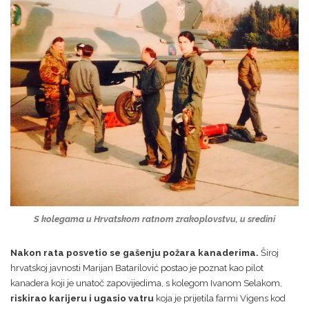
S kolegama u Hrvatskom ratnom zrakoplovstvu, u sredini
Nakon rata posvetio se gašenju požara kanaderima.
Široj
hrvatskoj javnosti Marijan Batarilović postao je poznat kao pilot
kanadera koji je unatoč zapovijedima, s kolegom Ivanom Selakom,
riskirao karijeru i ugasio vatru
koja je prijetila farmi Vigens kod