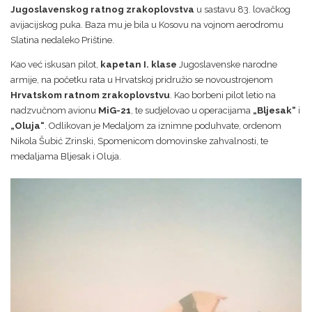
Jugoslavenskog ratnog zrakoplovstva
u sastavu 83. lovačkog
avijacijskog puka. Baza mu je bila u Kosovu na vojnom aerodromu
Slatina nedaleko Prištine.
Kao već iskusan pilot,
kapetan I. klase
Jugoslavenske narodne
armije, na početku rata u Hrvatskoj pridružio se novoustrojenom
Hrvatskom ratnom zrakoplovstvu
. Kao borbeni pilot letio na
nadzvučnom avionu
MiG-21
, te sudjelovao u operacijama
„Bljesak“
i
„Oluja“
. Odlikovan je Medaljom za iznimne poduhvate, ordenom
Nikola Šubić Zrinski, Spomenicom domovinske zahvalnosti, te
medaljama Bljesak i Oluja.