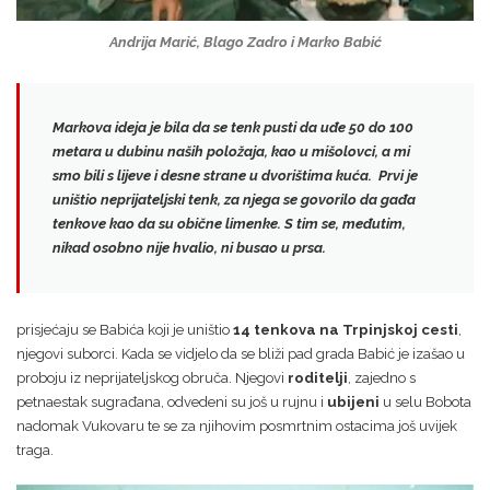
Andrija Marić, Blago Zadro i Marko Babić
Markova ideja je bila da se tenk pusti da uđe 50 do 100
metara u dubinu naših položaja, kao u mišolovci, a mi
smo bili s lijeve i desne strane u dvorištima kuća. Prvi je
uništio neprijateljski tenk,
za njega se govorilo da gađa
tenkove kao da su obične limenke
. S tim se, međutim,
nikad osobno nije hvalio, ni busao u prsa.
prisjećaju se Babića koji je uništio
14 tenkova na Trpinjskoj cesti
,
njegovi suborci. Kada se vidjelo da se bliži pad grada Babić je izašao u
proboju iz neprijateljskog obruča. Njegovi
roditelji
, zajedno s
petnaestak sugrađana, odvedeni su još u rujnu i
ubijeni
u selu Bobota
nadomak Vukovaru te se za njihovim posmrtnim ostacima još uvijek
traga.