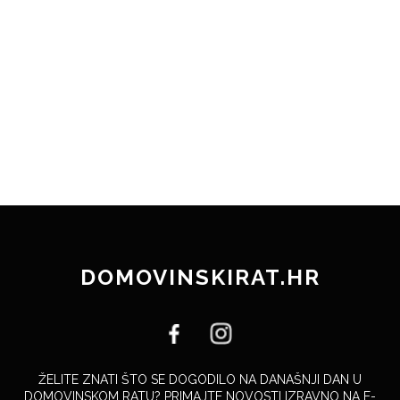
DOMOVINSKIRAT.HR
ŽELITE ZNATI ŠTO SE DOGODILO NA DANAŠNJI DAN U
DOMOVINSKOM RATU? PRIMAJTE NOVOSTI IZRAVNO NA E-