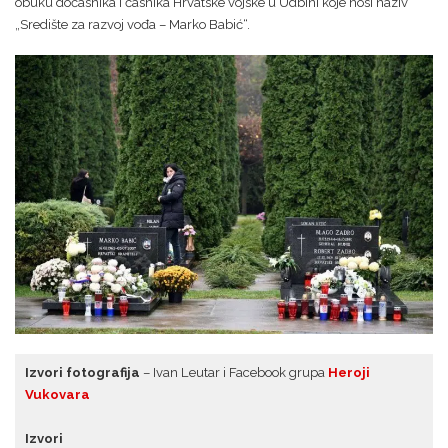
obuku dočasnika i časnika Hrvatske vojske u Udbini koje nosi naziv
„Središte za razvoj vođa – Marko Babić“.
Izvori fotografija
– Ivan Leutar i Facebook grupa
Heroji
Vukovara
Izvori