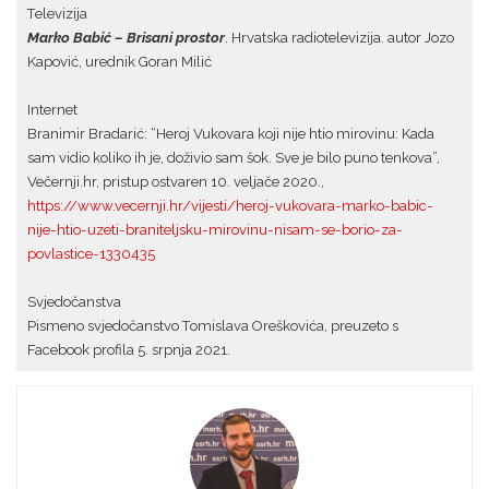
Televizija
Marko Babić – Brisani prostor
. Hrvatska radiotelevizija. autor Jozo
Kapović, urednik Goran Milić
Internet
Branimir Bradarić: “Heroj Vukovara koji nije htio mirovinu: Kada
sam vidio koliko ih je, doživio sam šok. Sve je bilo puno tenkova”,
Večernji.hr, pristup ostvaren 10. veljače 2020.,
https://www.vecernji.hr/vijesti/heroj-vukovara-marko-babic-
nije-htio-uzeti-braniteljsku-mirovinu-nisam-se-borio-za-
povlastice-1330435
Svjedočanstva
Pismeno svjedočanstvo Tomislava Oreškovića, preuzeto s
Facebook profila 5. srpnja 2021.