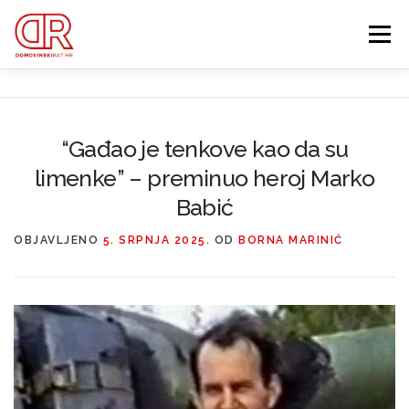
Preskoči
na
Izbornik
sadržaj
EDUKACIJA
WEBSHOP
GDJE SI BIO ’91?
“Gađao je tenkove kao da su
IZDVOJENE KATEGORIJE
limenke” – preminuo heroj Marko
O MENI
MEMBERSHIP
Babić
Search Button
OBJAVLJENO
5. SRPNJA 2025.
OD
BORNA MARINIĆ
Search for: