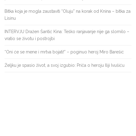
Bitka koja je mogla zaustaviti “Oluju” na korak od Knina – bitka za
Lisinu
INTERVJU Dražen Šantić Kina: Teško ranjavanje nije ga slomilo –
vratio se životu i postrojbi
“Oni će se mene i mrtva bojati!” – poginuo heroj Miro Barešić
Željku je spasio život, a svoj izgubio: Priča o heroju Iliji Ivušiću