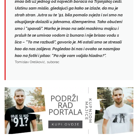
imao biti uz jednog od najvećih boraca na Trpinjskoj cesti.
Uistinu sam mislio, gledajući ga kako se izlaže, da mu je
strah stran.
Jutra su te ’91. bila pomalo svježa i svi smo na
okupljanje dolazili u jaknama, džemperima. Tako obučeni
smo i “spavali”. Marko je imao na sebi maskirnu majicu i
prsluk te se umivao vodom iz bunara i nije brisao vodu s
lica – “To me razbudi”, govorio je. Mi ostali smo se stresali
kao da nas zalijeva. Pogledao bi nas i ovako se nasmijao
kao na fotki i pitao: “Pa nije vam valjda hladno?”.
Tomislav Orešković, suborac