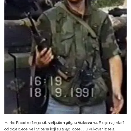
Marko Babić rođen je
16. veljače 1965. u Vukovaru.
Bio je najmlađi
od troje djece Ive i Stipana koji su 1958. doselili u Vukovar iz sela