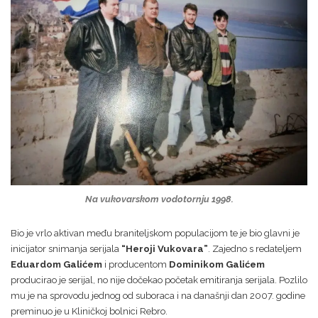
Na vukovarskom vodotornju 1998.
Bio je vrlo aktivan među braniteljskom populacijom te je bio glavni je
inicijator snimanja serijala
“Heroji Vukovara”
. Zajedno s redateljem
Eduardom Galićem
i producentom
Dominikom Galićem
producirao je serijal, no nije dočekao početak emitiranja serijala. Pozlilo
mu je na sprovodu jednog od suboraca i na današnji dan 2007. godine
preminuo je u Kliničkoj bolnici Rebro.