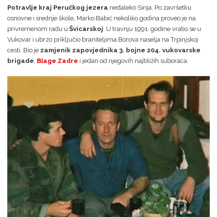
Potravlje kraj Peručkog jezera
nedaleko Sinja. Po završetku
osnovne i srednje škole, Marko Babić nekoliko godina proveo je na
privremenom radu u
Švicarskoj
. U travnju 1991. godine vratio se u
Vukovar i ubrzo priključio braniteljima Borova naselja na Trpinjskoj
cesti. Bio je
zamjenik zapovjednika 3. bojne 204. vukovarske
brigade
,
Blage Zadre
i jedan od njegovih najbližih suboraca.