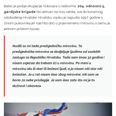
Babić je poslije okupacije Vukovara u redovima,
204. odnosno 5.
gardijske brigade
bio aktivan na nizu ratišta, sve do konačnog
oslobođenja Hrvatske. Hrvatsku vojsku je napustio 1997. godine s
činom pukovnika jer nije htio otići u prijevremenu mirovinu o čemu je
jednom prilikom kazao:
Nudili su mi tada predsjedničku mirovinu. Ta
predsjednička mirovina se dodjeljuje ljudima od osobitih
zasluga za Republiku Hrvatsku. Tada sam imao 32 godine i
nisam osjećao da trebam ići u mirovinu. Po meni u
mirovinu idu ili stari ili bolesni ljudi, a ja nisam niti star niti
bolestan.
Ja u rat nisam išao zbog mirovine, niti sam se
borio za neke privilegije.
Ja sam išao zato što mi je to
dužnost i obaveza.