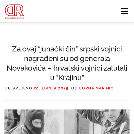
Preskoči
na
Izbornik
sadržaj
EDUKACIJA
WEBSHOP
GDJE SI BIO ’91?
Za ovaj “junački čin” srpski vojnici
IZDVOJENE KATEGORIJE
nagrađeni su od generala
O MENI
MEMBERSHIP
Novakovića – hrvatski vojnici zalutali
u “Krajinu”
Search Button
Search for:
OBJAVLJENO
29. LIPNJA 2025.
OD
BORNA MARINIĆ