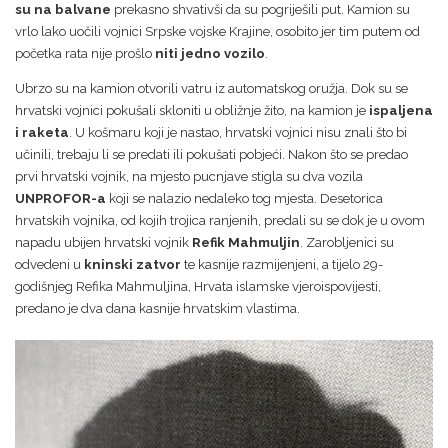
su na balvane
prekasno shvativši da su pogriješili put. Kamion su
vrlo lako uočili vojnici Srpske vojske Krajine, osobito jer tim putem od
početka rata nije prošlo
niti jedno vozilo
.
Ubrzo su na kamion otvorili vatru iz automatskog oružja. Dok su se
hrvatski vojnici pokušali skloniti u obližnje žito, na kamion je
ispaljena
i raketa
. U košmaru koji je nastao, hrvatski vojnici nisu znali što bi
učinili, trebaju li se predati ili pokušati pobjeći. Nakon što se predao
prvi hrvatski vojnik, na mjesto pucnjave stigla su dva vozila
UNPROFOR-a
koji se nalazio nedaleko tog mjesta. Desetorica
hrvatskih vojnika, od kojih trojica ranjenih, predali su se dok je u ovom
napadu ubijen hrvatski vojnik
Refik Mahmuljin
. Zarobljenici su
odvedeni u
kninski zatvor
te kasnije razmijenjeni, a tijelo 29-
godišnjeg Refika Mahmuljina, Hrvata islamske vjeroispovijesti,
predano je dva dana kasnije hrvatskim vlastima.