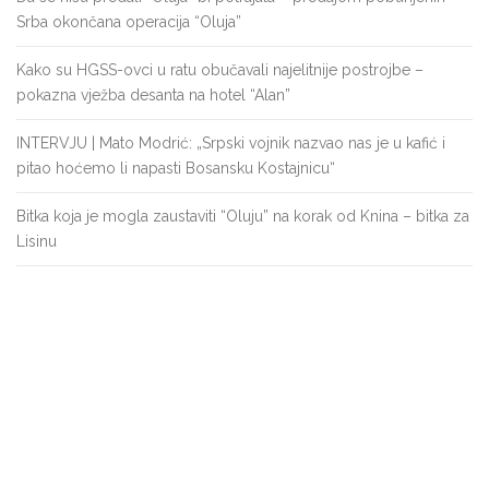
Srba okončana operacija “Oluja”
Kako su HGSS-ovci u ratu obučavali najelitnije postrojbe –
pokazna vježba desanta na hotel “Alan”
INTERVJU | Mato Modrić: „Srpski vojnik nazvao nas je u kafić i
pitao hoćemo li napasti Bosansku Kostajnicu“
Bitka koja je mogla zaustaviti “Oluju” na korak od Knina – bitka za
Lisinu