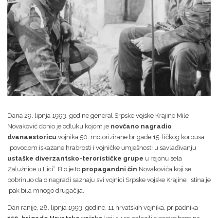
Dana 29. lipnja 1993. godine general Srpske vojske Krajine Mile
Novaković donio je odluku kojom je
novčano nagradio
dvanaestoricu
vojnika 50. motorizirane brigade 15. ličkog korpusa
„povodom iskazane hrabrosti i vojničke umješnosti u savlađivanju
ustaške diverzantsko-terorističke grupe
u rejonu sela
Zalužnice u Lici“. Bio je to
propagandni čin
Novakovića koji se
pobrinuo da o nagradi saznaju svi vojnici Srpske vojske Krajine. Istina je
ipak bila mnogo drugačija.
Dan ranije, 28. lipnja 1993. godine, 11 hrvatskih vojnika, pripadnika