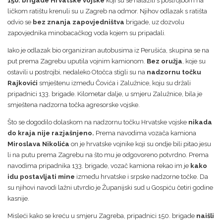
150. brigade Hrvatske vojske
koji su se nalazili s postrojbom na
ličkom ratištu krenuli su u Zagreb na odmor. Njihov odlazak s ratišta
odvio se
bez znanja zapovjedništva
brigade, uz dozvolu
zapovjednika minobacačkog voda kojem su pripadali.
Iako je odlazak bio organiziran autobusima iz Perušića, skupina se na
put prema Zagrebu uputila vojnim kamionom.
Bez oružja
, koje su
ostavili u postrojbi, nedaleko Otočca stigli su na
nadzornu točku
Rajkovići
smještenu između Čovića i Zalužnice, koju su držali
pripadnici 133. brigade. Kilometar dalje, u smjeru Zalužnice, bila je
smještena nadzorna točka agresorske vojske.
Što se dogodilo dolaskom na nadzornu točku Hrvatske vojske
nikada
do kraja nije razjašnjeno.
Prema navodima vozača kamiona
Miroslava Nikolića
on je hrvatske vojnike koji su ondje bili pitao jesu
li na putu prema Zagrebu na što mu je odgovoreno potvrdno. Prema
navodima pripadnika 133. brigade, vozač kamiona rekao im je
kako
idu postavljati mine
između hrvatske i srpske nadzorne točke. Da
su njihovi navodi lažni utvrdio je Županijski sud u Gospiću četiri godine
kasnije.
Misleći kako se kreću u smjeru Zagreba, pripadnici 150. brigade
naišli