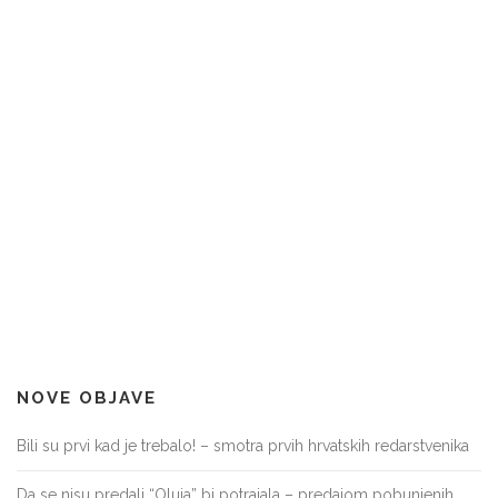
NOVE OBJAVE
Bili su prvi kad je trebalo! – smotra prvih hrvatskih redarstvenika
Da se nisu predali “Oluja” bi potrajala – predajom pobunjenih