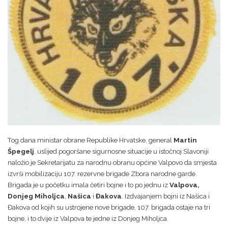
Tog dana ministar obrane Republike Hrvatske, general
Martin
Špegelj
, uslijed pogoršane sigurnosne situacije u istočnoj Slavoniji
naložio je Sekretarijatu za narodnu obranu općine Valpovo da smjesta
izvrši mobilizaciju 107. rezervne brigade Zbora narodne garde.
Brigada je u početku imala četiri bojne i to po jednu iz
Valpova,
Donjeg Miholjca
,
Našica
i
Đakova
. Izdvajanjem bojni iz Našica i
Đakova od kojih su ustrojene nove brigade, 107. brigada ostaje na tri
bojne, i to dvije iz Valpova te jedne iz Donjeg Miholjca.