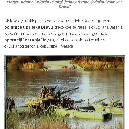
Franjo Tuđman i Miroslav Štargl, jedan od zapovjednika “Vukova s
Drave”
Djelovala je u sklopu Operativne zone Osijek držeći dugu
crtu
bojišnice uz rijeku Dravu
preko koje se nalazila okupirana Baranja.
Najveći i najteži zadatak 107. brigada imala je 1992. godine u
operaciji “Baranja”
kojom je trebao biti oslobođen taj dio
okupiranog teritorija Republike Hrvatske.