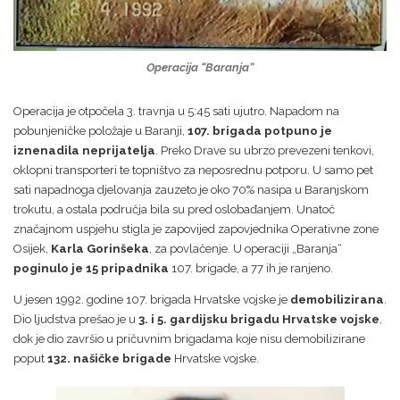
Operacija “Baranja”
Operacija je otpočela 3. travnja u 5:45 sati ujutro. Napadom na
pobunjeničke položaje u Baranji,
107. brigada potpuno je
iznenadila neprijatelja
. Preko Drave su ubrzo prevezeni tenkovi,
oklopni transporteri te topništvo za neposrednu potporu. U samo pet
sati napadnoga djelovanja zauzeto je oko 70% nasipa u Baranjskom
trokutu, a ostala područja bila su pred oslobađanjem. Unatoč
značajnom uspjehu stigla je zapovijed zapovjednika Operativne zone
Osijek,
Karla Gorinšeka
, za povlačenje. U operaciji „Baranja“
poginulo je 15 pripadnika
107. brigade, a 77 ih je ranjeno.
U jesen 1992. godine 107. brigada Hrvatske vojske je
demobilizirana
.
Dio ljudstva prešao je u
3. i 5. gardijsku brigadu Hrvatske vojske
,
dok je dio završio u pričuvnim brigadama koje nisu demobilizirane
poput
132. našičke brigade
Hrvatske vojske.