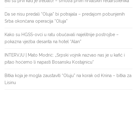
Bili su prvi kad je trebalo! – smotra prvih hrvatskih redarstvenika
Da se nisu predali “Oluja” bi potrajala – predajom pobunjenih
Srba okončana operacija “Oluja”
Kako su HGSS-ovci u ratu obučavali najelitnije postrojbe –
pokazna vježba desanta na hotel “Alan”
INTERVJU | Mato Modrić: „Srpski vojnik nazvao nas je u kafić i
pitao hoćemo li napasti Bosansku Kostajnicu“
Bitka koja je mogla zaustaviti “Oluju” na korak od Knina – bitka za
Lisinu