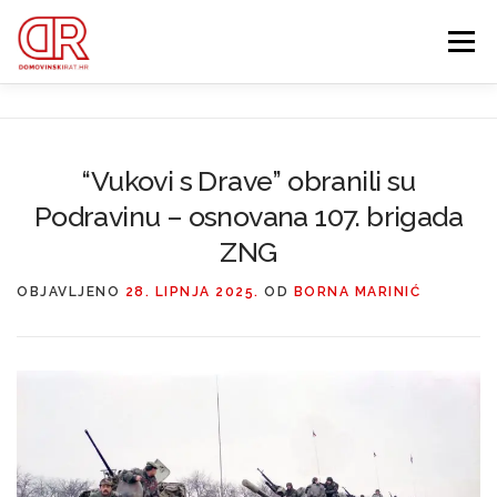
Preskoči
na
Izbornik
sadržaj
EDUKACIJA
WEBSHOP
GDJE SI BIO ’91?
“Vukovi s Drave” obranili su
Podravinu – osnovana 107. brigada
IZDVOJENE KATEGORIJE
O MENI
MEMBERSHIP
ZNG
Search Button
OBJAVLJENO
28. LIPNJA 2025.
OD
BORNA MARINIĆ
Search for: