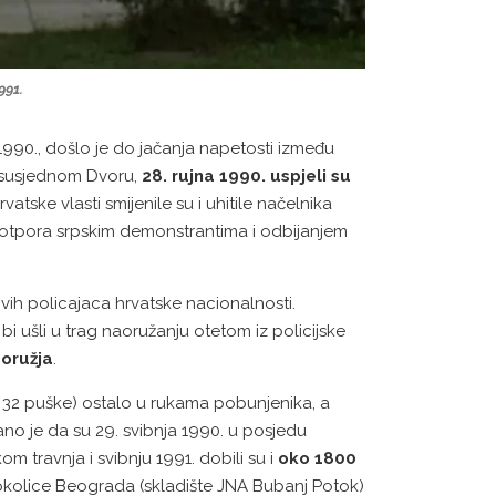
991.
990., došlo je do jačanja napetosti između
u susjednom Dvoru,
28. rujna 1990. uspjeli su
vatske vlasti smijenile su i uhitile načelnika
 otpora srpskim demonstrantima i odbijanjem
vih policajaca hrvatske nacionalnosti.
 bi ušli u trag naoružanju otetom iz policijske
 oružja
.
 32 puške) ostalo u rukama pobunjenika, a
rano je da su 29. svibnja 1990. u posjedu
ekom travnja i svibnju 1991. dobili su i
oko 1800
 okolice Beograda (skladište JNA Bubanj Potok)