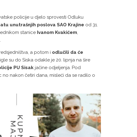
atske policije u djelo sprovesti Odluku
jatu unutrašnjih poslova SAO Krajine
od 31.
ovjednikom stanice
Ivanom Kvakićem
,
.
redsjedništva, a potom i
odlučili da će
igle su do Siska odakle je 20. lipnja na šire
licije PU Sisak
jačine odjeljenja. Pod
c no nakon četiri dana, misleći da se radilo o