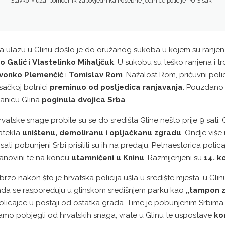
Slavko Muža, pomoćnik zapovjednika Posebne jedinice policije PU Sisak
a ulazu u Glinu došlo je do oružanog sukoba u kojem su ranjen
vo Galić
i
Vlastelinko Mihaljčuk
. U sukobu su teško ranjena i tr
vonko Plemenčić
i
Tomislav Rom
. Nažalost Rom, pričuvni poli
isačkoj bolnici
preminuo od posljedica ranjavanja
. Pouzdano 
tanicu Glina
poginula dvojica Srba
.
rvatske snage probile su se do središta Gline nešto prije 9 sati. Ok
atekla
uništenu, demoliranu i opljačkanu zgradu
. Ondje više
 sati pobunjeni Srbi prisilili su ih na predaju. Petnaestorica polica
anovini te na koncu
utamničeni u Kninu
. Razmijenjeni su
14. k
brzo nakon što je hrvatska policija ušla u središte mjesta, u Glinu
ada se raspoređuju u glinskom središnjem parku kao
„tampon 
olicajce u postaji od ostatka grada. Time je pobunjenim Srbim
amo pobjegli od hrvatskih snaga, vrate u Glinu te uspostave
ko