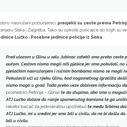
obro naoružani pobunjenici,
presjekli su ceste prema Petrinj
 smjeru Siska i Zagreba. Tako su opkolili policajce do kojih su s
edinice Lučko
i
Posebne jedinice policije iz Siska
.
Pred ulazom u Glinu u selu Jukinac zatekli smo preko ceste 
autom. Cestom nismo mogli niti pješice jer smo pokušali, no
pješačkim naoružanjem i ručnim bombama nismo se mogli na p
Pokušavši ući uz rijeku Glinu, kod nogometnog igrališta doš
nismo mogli u grad. Tada preko veze dobivam informaciju da
prometnici Petrinja – Glina)
te da stupimo, ako smo u mogućno
ATJ Lučko dolaze do ranije spomenutog kamiona te ga uniš
raketni bacač za jednokratnu upotrebu)
te među Srbima dola
ATJ Lučko,
mi u sredini jer smo bili u civilu
, da ne bi došlo do
bili u civilu
.