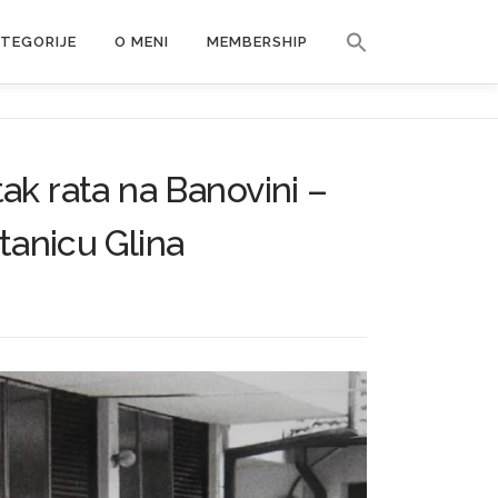
Search Button
ATEGORIJE
O MENI
MEMBERSHIP
Search for:
ak rata na Banovini –
tanicu Glina