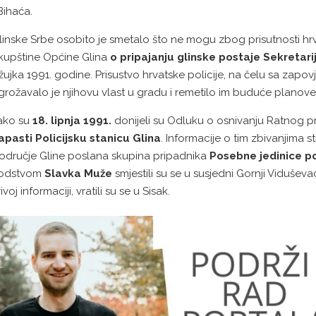
 Bihaća.
linske Srbe osobito je smetalo što ne mogu zbog prisutnosti hrv
kupštine Općine Glina
o pripajanju glinske postaje Sekretari
žujka 1991. godine. Prisustvo hrvatske policije, na čelu sa zap
grožavalo je njihovu vlast u gradu i remetilo im buduće planove
ako su
18. lipnja 1991.
donijeli su Odluku o osnivanju Ratnog p
apasti Policijsku stanicu Glina
. Informacije o tim zbivanjima st
odručje Gline poslana skupina pripadnika
Posebne jedinice po
odstvom
Slavka Muže
smjestili su se u susjedni Gornji Viduševa
rivoj informaciji, vratili su se u Sisak.