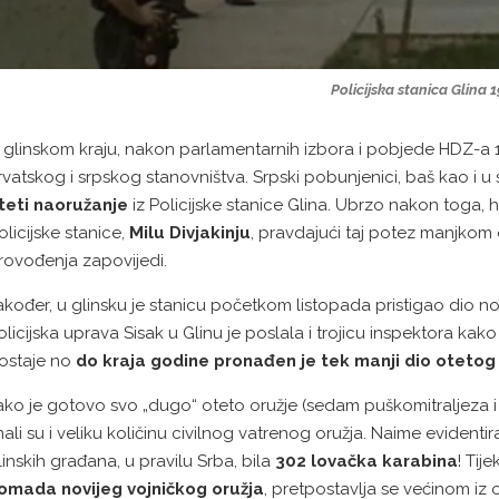
Policijska stanica Glina 1
 glinskom kraju, nakon parlamentarnih izbora i pobjede HDZ-a 1
rvatskog i srpskog stanovništva. Srpski pobunjenici, baš kao i 
teti naoružanje
iz Policijske stanice Glina. Ubrzo nakon toga, hr
olicijske stanice,
Milu Divjakinju
, pravdajući taj potez manjkom
rovođenja zapovijedi.
akođer, u glinsku je stanicu početkom listopada pristigao dio no
olicijska uprava Sisak u Glinu je poslala i trojicu inspektora kako
ostaje no
do kraja godine pronađen je tek manji dio otetog
ako je gotovo svo „dugo“ oteto oružje (sedam puškomitraljeza i
mali su i veliku količinu civilnog vatrenog oružja. Naime evidenti
linskih građana, u pravilu Srba, bila
302 lovačka karabina
! Tij
omada novijeg vojničkog oružja
, pretpostavlja se većinom iz