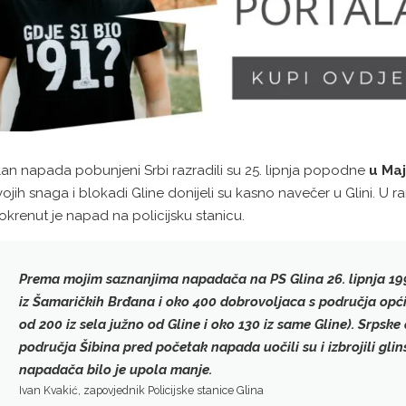
lan napada pobunjeni Srbi razradili su 25. lipnja popodne
u Ma
vojih snaga i blokadi Gline donijeli su kasno navečer u Glini. U ran
okrenut je napad na policijsku stanicu.
Prema mojim saznanjima napadača na PS Glina 26. lipnja 199
iz Šamaričkih Brđana i oko 400 dobrovoljaca s područja opći
od 200 iz sela južno od Gline i oko 130 iz same Gline). Srpske 
područja Šibina pred početak napada uočili su i izbrojili glin
napadača bilo je upola manje
.
Ivan Kvakić, zapovjednik Policijske stanice Glina