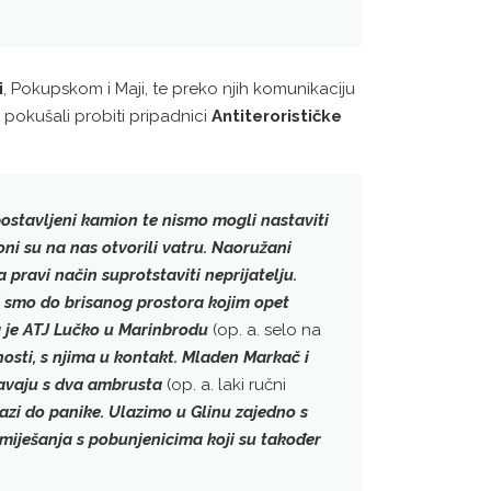
i
, Pokupskom i Maji, te preko njih komunikaciju
e pokušali probiti pripadnici
Antiterorističke
postavljeni kamion te nismo mogli nastaviti
oni su na nas otvorili vatru
. Naoružani
ravi način suprotstaviti neprijatelju.
li smo do brisanog prostora kojim opet
 je
ATJ Lučko
u Marinbrodu
(op. a. selo na
sti, s njima u kontakt.
Mladen Markač
i
tavaju s dva ambrusta
(op. a. laki ručni
zi do panike. Ulazimo u Glinu zajedno s
 miješanja s pobunjenicima koji su također