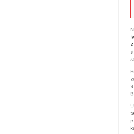
N
I
Z
s
s
H
z
8
B
U
t
p
k