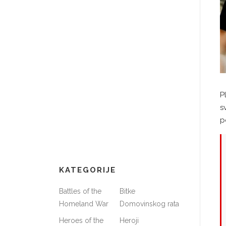
P
s
p
KATEGORIJE
Battles of the
Bitke
Homeland War
Domovinskog rata
Heroes of the
Heroji