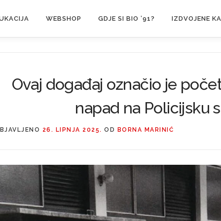
UKACIJA
WEBSHOP
GDJE SI BIO ’91?
IZDVOJENE K
Ovaj događaj označio je počet
napad na Policijsku s
BJAVLJENO
26. LIPNJA 2025.
OD
BORNA MARINIĆ