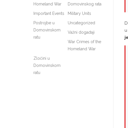
Homeland War
Domovinskog rata
Important Events
Military Units
Postrojbe u
Uncategorized
D
Domovinskom
u
Važni događaji
ratu
j
War Crimes of the
Homeland War
Zločini u
Domovinskom
ratu