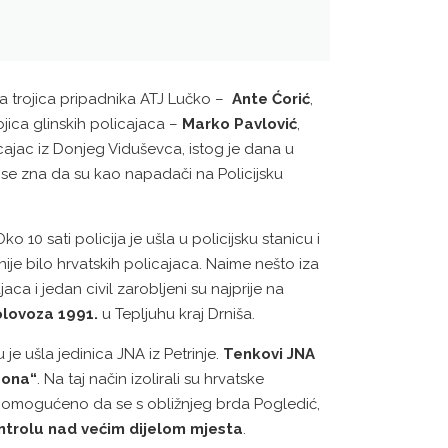
a trojica pripadnika ATJ Lučko –
Ante Ćorić
,
ojica glinskih policajaca –
Marko Pavlović
,
cajac iz Donjeg Viduševca, istog je dana u
se zna da su kao napadači na Policijsku
o 10 sati policija je ušla u policijsku stanicu i
 nije bilo hrvatskih policajaca. Naime nešto iza
jaca i jedan civil zarobljeni su najprije na
olovoza 1991.
u Tepljuhu kraj Drniša.
 je ušla jedinica JNA iz Petrinje.
Tenkovi JNA
zona“
. Na taj način izolirali su hrvatske
a omogućeno da se s obližnjeg brda Pogledić,
ntrolu nad većim dijelom mjesta
.