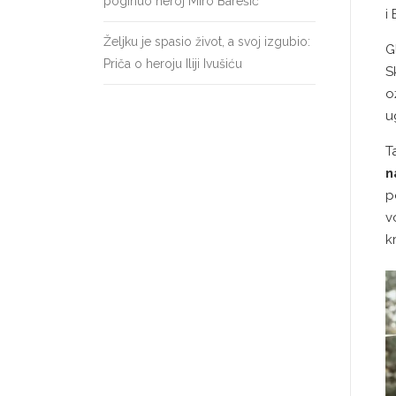
poginuo heroj Miro Barešić
i
Željku je spasio život, a svoj izgubio:
G
Priča o heroju Iliji Ivušiću
S
o
u
T
n
p
v
k