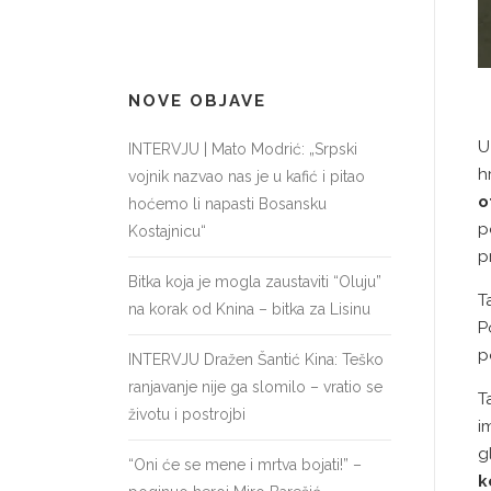
NOVE OBJAVE
U
INTERVJU | Mato Modrić: „Srpski
h
vojnik nazvao nas je u kafić i pitao
o
hoćemo li napasti Bosansku
p
Kostajnicu“
p
Bitka koja je mogla zaustaviti “Oluju”
T
na korak od Knina – bitka za Lisinu
P
p
INTERVJU Dražen Šantić Kina: Teško
ranjavanje nije ga slomilo – vratio se
T
životu i postrojbi
i
g
“Oni će se mene i mrtva bojati!” –
k