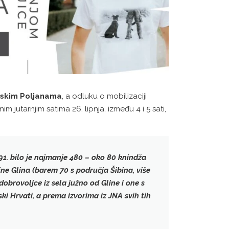
jskim Poljanama
, a odluku o mobilizaciji
im jutarnjim satima 26. lipnja, između 4 i 5 sati,
1. bilo je
najmanje 480
– oko 80 knindža
ne Glina (barem 70 s područja Šibina, više
dobrovoljce iz sela južno od Gline i one s
ski Hrvati, a
prema izvorima iz JNA svih tih