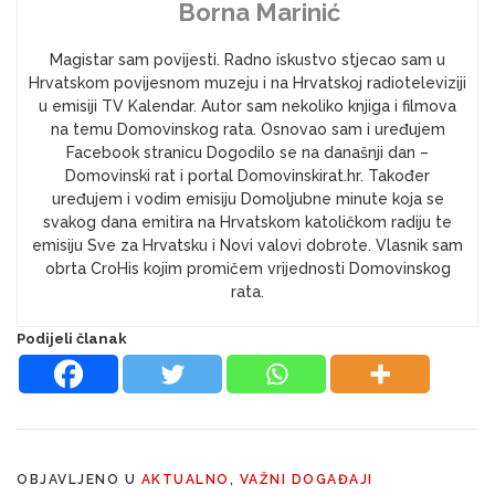
Borna Marinić
Magistar sam povijesti. Radno iskustvo stjecao sam u
Hrvatskom povijesnom muzeju i na Hrvatskoj radioteleviziji
u emisiji TV Kalendar. Autor sam nekoliko knjiga i filmova
na temu Domovinskog rata. Osnovao sam i uređujem
Facebook stranicu Dogodilo se na današnji dan –
Domovinski rat i portal Domovinskirat.hr. Također
uređujem i vodim emisiju Domoljubne minute koja se
svakog dana emitira na Hrvatskom katoličkom radiju te
emisiju Sve za Hrvatsku i Novi valovi dobrote. Vlasnik sam
obrta CroHis kojim promičem vrijednosti Domovinskog
rata.
Podijeli članak
OBJAVLJENO U
AKTUALNO
,
VAŽNI DOGAĐAJI