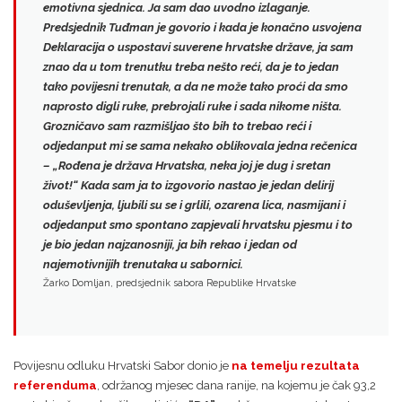
emotivna sjednica. Ja sam dao uvodno izlaganje.
Predsjednik Tuđman je govorio i kada je konačno usvojena
Deklaracija o uspostavi suverene hrvatske države,
ja sam
znao da u tom trenutku treba nešto reći
, da je to jedan
tako povijesni trenutak, a da ne može tako proći da smo
naprosto digli ruke, prebrojali ruke i sada nikome ništa.
Grozničavo sam razmišljao što bih to trebao reći i
odjedanput mi se sama nekako oblikovala jedna rečenica
–
„Rođena je država Hrvatska, neka joj je dug i sretan
život!“
Kada sam ja to izgovorio nastao je jedan delirij
oduševljenja, ljubili su se i grlili, ozarena lica, nasmijani i
odjedanput smo spontano zapjevali hrvatsku pjesmu i to
je bio jedan najzanosniji, ja bih rekao i
jedan od
najemotivnijih trenutaka u sabornici.
Žarko Domljan, predsjednik sabora Republike Hrvatske
Povijesnu odluku Hrvatski Sabor donio je
na temelju rezultata
referenduma
, održanog mjesec dana ranije, na kojemu je čak 93,2