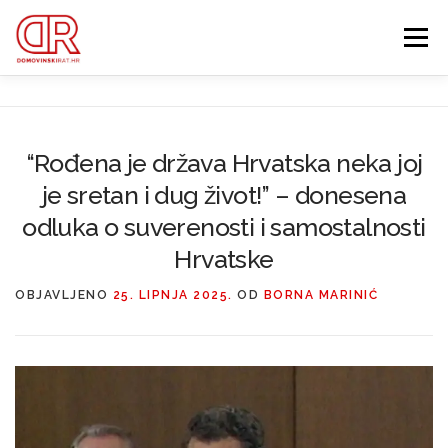
Preskoči
na
Izbornik
sadržaj
EDUKACIJA
WEBSHOP
GDJE SI BIO ’91?
“Rođena je država Hrvatska neka joj
IZDVOJENE KATEGORIJE
je sretan i dug život!” – donesena
O MENI
MEMBERSHIP
odluka o suverenosti i samostalnosti
Hrvatske
Search Button
Search for:
OBJAVLJENO
25. LIPNJA 2025.
OD
BORNA MARINIĆ