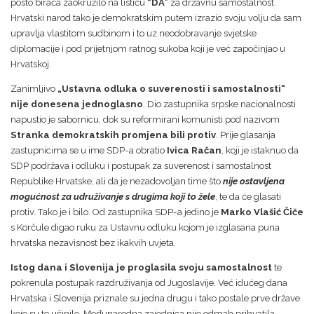
posto birača zaokružilo na listiću
“DA”
za državnu samostalnost.
Hrvatski narod tako je demokratskim putem izrazio svoju volju da sam
upravlja vlastitom sudbinom i to uz neodobravanje svjetske
diplomacije i pod prijetnjom ratnog sukoba koji je već započinjao u
Hrvatskoj.
Zanimljivo
„Ustavna odluka o suverenosti i samostalnosti“
nije donesena jednoglasno
. Dio zastupnika srpske nacionalnosti
napustio je sabornicu, dok su reformirani komunisti pod nazivom
Stranka demokratskih promjena bili protiv
. Prije glasanja
zastupnicima se u ime SDP-a obratio
Ivica Račan
, koji je istaknuo da
SDP podržava i odluku i postupak za suverenost i samostalnost
Republike Hrvatske, ali da je nezadovoljan time što
nije ostavljena
mogućnost za udruživanje s drugima koji to žele
, te da će glasati
protiv. Tako je i bilo. Od zastupnika SDP-a jedino je
Marko Vlašić Čiče
s Korčule digao ruku za Ustavnu odluku kojom je izglasana puna
hrvatska nezavisnost bez ikakvih uvjeta.
Istog dana i Slovenija je proglasila svoju samostalnost
te
pokrenula postupak razdruživanja od Jugoslavije. Već idućeg dana
Hrvatska i Slovenija priznale su jedna drugu i tako postale prve države
koje su to učinile. Međunarodna zajednica nije odmah prihvatila