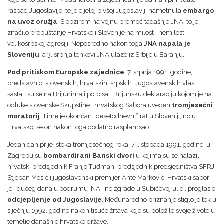
raspad Jugoslavije, te je cijeloj bivšoj Jugoslaviji nametnula
embargo
na uvoz oružja
. S obzirom na vojnu premoć tadašnje JNA, to je
značilo prepuštanje Hrvatske i Slovenije na milost i nemilost
velikosrpskoj agresiji. Neposredno nakon toga
JNA napala je
Sloveniju
, a 3. srpnja tenkovi JNA ulaze iz Srbije u Baranju.
Pod pritiskom Europske zajednice
, 7. srpnja 1991. godine,
predstavnici slovenskih, hrvatskih, srpskih i jugoslavenskih vlasti
sastali su se na Brijunima i potpisali Brijunsku deklaraciju kojom je na
odluke slovenske Skupštine i hrvatskog Sabora uveden
tromjesečni
moratorij
. Time je okončan „desetodnevni“ rat u Sloveniji, no u
Hrvatskoj se on nakon toga dodatno rasplamsao.
Jedan dan prije isteka tromjesečnog roka, 7. listopada 1991. godine, u
Zagrebu su
bombardirani Banski dvori
u kojima su se nalazili
hrvatski predsjednik Franjo Tuđman, predsjednik predsjedništva SFRJ
Stjepan Mesić i jugoslavenski premijer Ante Marković. Hrvatski sabor
je, idućeg dana u podrumu INA-ine zgrade u Šubićevoj ulici, proglasio
odcjepljenje od Jugoslavije
. Međunarodno priznanje stiglo je tek u
siječnju 1992. godine nakon tisuće žrtava koje su položile svoje živote u
temelje današnje hrvatske države.