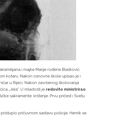
ksimilijana i majke Marije rođene Blašković.
m kotaru. Nakon osnovne škole upisao je i
hničar u Rijeci. Nakon završenog školovanja
ica „Jela”. U mladosti je
redovito ministrirao
ičke sakramente: krštenje, Prvu pričest i Svetu
pristupio pričuvnom sastavu policije. Henrik se