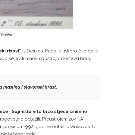
 “Duško”
ki risovi“
iz Delnica. Kada je uskoro čuo da je
čio se javiti u novu postrojbu kazavši bratu
maslina i slavonski hrast
.
ice i Sajmišta vrlo brzo stječe iznimno
dragovoljno odlazili. Preustrojem 204. „A“
1. prosinca 1992. godine odlazi u Vinkovce. U
a pješačkog voda.