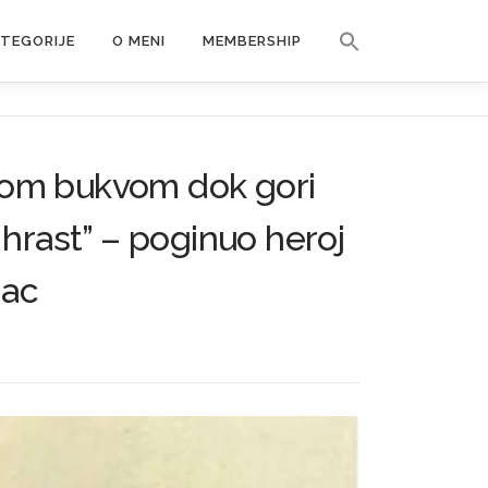
Search Button
ATEGORIJE
O MENI
MEMBERSHIP
Search for:
kom bukvom dok gori
 hrast” – poginuo heroj
mac