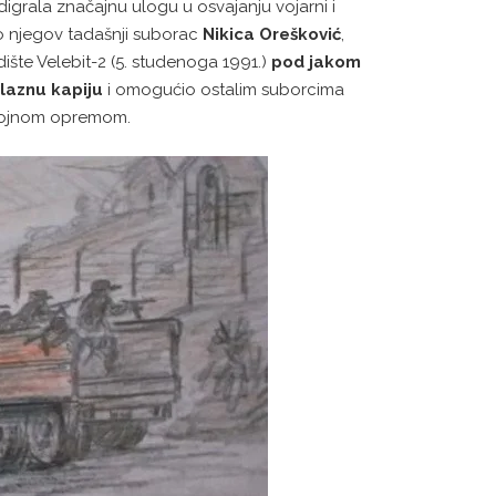
digrala značajnu ulogu u osvajanju vojarni i
uo njegov tadašnji suborac
Nikica Orešković
,
dište Velebit-2 (5. studenoga 1991.)
pod jakom
laznu kapiju
i omogućio ostalim suborcima
i vojnom opremom.