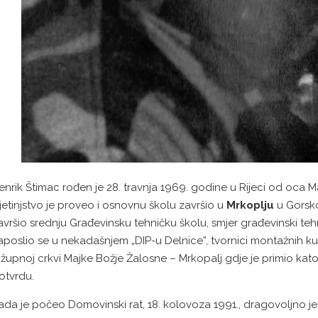
enrik Štimac rođen je 28. travnja 1969. godine u Rijeci od oca Ma
jetinjstvo je proveo i osnovnu školu završio u
Mrkoplju
u Gorsko
avršio srednju Građevinsku tehničku školu, smjer građevinski te
aposlio se u nekadašnjem „DIP-u Delnice”, tvornici montažnih kuć
 župnoj crkvi Majke Božje Žalosne – Mrkopalj gdje je primio katol
otvrdu.
ada je počeo Domovinski rat, 18. kolovoza 1991., dragovoljno je 