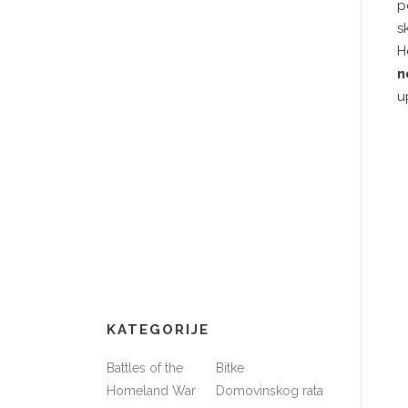
p
s
H
n
u
KATEGORIJE
Battles of the
Bitke
Homeland War
Domovinskog rata