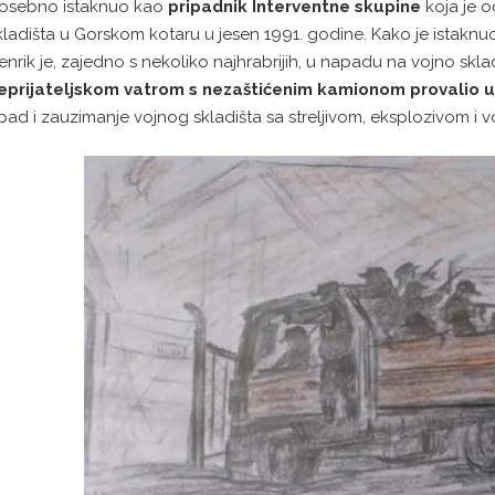
osebno istaknuo kao
pripadnik Interventne skupine
koja je o
kladišta u Gorskom kotaru u jesen 1991. godine. Kako je istakn
enrik je, zajedno s nekoliko najhrabrijih, u napadu na vojno skla
eprijateljskom vatrom s nezaštićenim kamionom provalio u
pad i zauzimanje vojnog skladišta sa streljivom, eksplozivom 