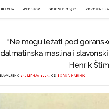
UKACIJA
WEBSHOP
GDJE SI BIO ’91?
IZDVOJENE K
“Ne mogu ležati pod gorans
dalmatinska maslina i slavonski
Henrik Šti
BJAVLJENO
15. LIPNJA 2025.
OD
BORNA MARINIĆ