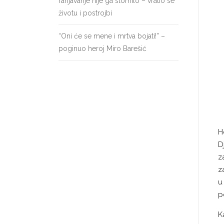
ranjavanje nije ga slomilo – vratio se
životu i postrojbi
“Oni će se mene i mrtva bojati!” –
poginuo heroj Miro Barešić
H
D
z
z
u
p
K