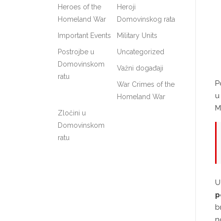
Heroes of the
Heroji
Homeland War
Domovinskog rata
Important Events
Military Units
Postrojbe u
Uncategorized
Domovinskom
Važni događaji
ratu
P
War Crimes of the
u
Homeland War
M
Zločini u
Domovinskom
ratu
U
p
b
n