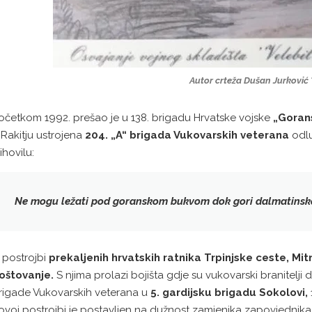
Autor crteža Dušan Jurković
očetkom 1992. prešao je u 138. brigadu Hrvatske vojske
„Gorans
 Rakitju ustrojena
204. „A“ brigada Vukovarskih veterana
odlu
ihovilu:
Ne mogu ležati pod goranskom bukvom dok gori dalmatinska 
 postrojbi
prekaljenih hrvatskih ratnika Trpinjske ceste, Mitn
oštovanje.
S njima prolazi bojišta gdje su vukovarski branitelji 
rigade Vukovarskih veterana u
5. gardijsku brigadu Sokolovi,
ovoj postrojbi je postavljen na dužnost zamjenika zapovjednik