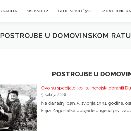
UKACIJA
WEBSHOP
GDJE SI BIO ’91?
IZDVOJENE K
POSTROJBE U DOMOVINSKOM RATU
POSTROJBE U DOMOVI
Ovo su specijalci koji su herojski obranili 
5. svibnja 2026.
Na današnji dan, 5. svibnja 1991. godine, o
knjizi Zagonetka pobjede prisjetio prvi zap