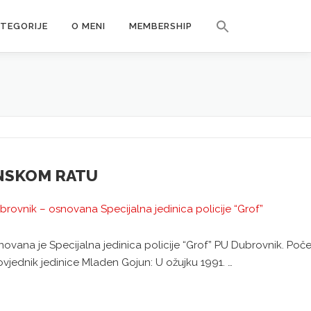
Search Button
ATEGORIJE
O MENI
MEMBERSHIP
Search for:
NSKOM RATU
Dubrovnik – osnovana Specijalna jedinica policije “Grof”
snovana je Specijalna jedinica policije “Grof” PU Dubrovnik. Poč
ovjednik jedinice Mladen Gojun: U ožujku 1991. …