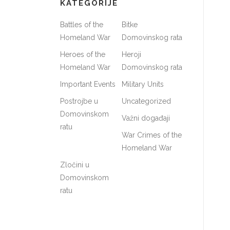
KATEGORIJE
Battles of the
Bitke
Homeland War
Domovinskog rata
Heroes of the
Heroji
Homeland War
Domovinskog rata
Important Events
Military Units
Postrojbe u
Uncategorized
Domovinskom
Važni događaji
ratu
War Crimes of the
Homeland War
Zločini u
Domovinskom
ratu