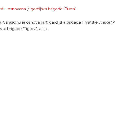
ijest – osnovana 7. gardijska brigada “Puma”
 u Varaždinu je osnovana 7. gardijska brigada Hrvatske vojske “
ske brigade “Tigrovi”, a za …