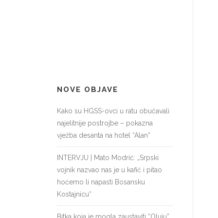
NOVE OBJAVE
Kako su HGSS-ovci u ratu obučavali
najelitnije postrojbe – pokazna
vježba desanta na hotel “Alan”
INTERVJU | Mato Modrić: „Srpski
vojnik nazvao nas je u kafić i pitao
hoćemo li napasti Bosansku
Kostajnicu“
Bitka koja je mogla zaustaviti “Oluju”