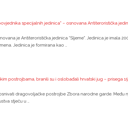
vjednika specijalnih jedinica” – osnovana Antiteroristička jedin
ovana je Antiteroristička jedinica “Sljeme”. Jedinica je imala 200
emena. Jedinica je formirana kao …
kim postrojbama, branili su i oslobađali hrvatski jug – prisega 1
se osnivati dragovoljačke postrojbe Zbora narodne garde. Među n
ustva stječu u …