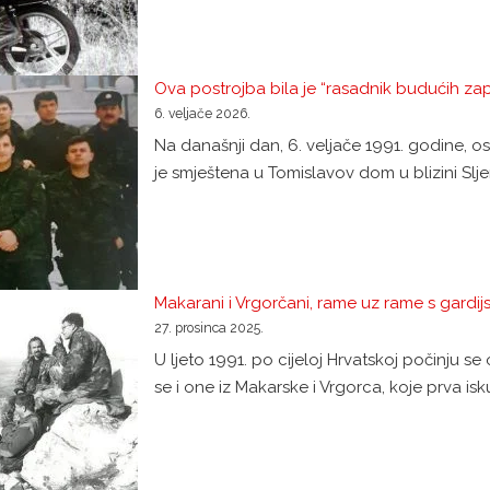
Ova postrojba bila je “rasadnik budućih zapo
6. veljače 2026.
Na današnji dan, 6. veljače 1991. godine, osn
je smještena u Tomislavov dom u blizini Slj
Makarani i Vrgorčani, rame uz rame s gardijs
27. prosinca 2025.
U ljeto 1991. po cijeloj Hrvatskoj počinju 
se i one iz Makarske i Vrgorca, koje prva isk