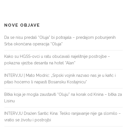
NOVE OBJAVE
Da se nisu predali “Oluja” bi potrajala – predajom pobunjenih
Srba okončana operacija “Oluja”
Kako su HGSS-ovci u ratu obučavali najelitnije postrojbe –
pokazna vježba desanta na hotel “Alan”
INTERVJU | Mato Modrić: „Srpski vojnik nazvao nas je u kafić i
pitao hoćemo li napasti Bosansku Kostajnicu“
Bitka koja je mogla zaustaviti “Oluju” na korak od Knina – bitka za
Lisinu
INTERVJU Dražen Šantić Kina: Teško ranjavanje nije ga slomilo –
vratio se životu i postrojbi