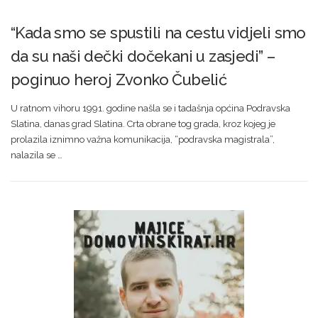
“Kada smo se spustili na cestu vidjeli smo
da su naši dečki dočekani u zasjedi” –
poginuo heroj Zvonko Čubelić
U ratnom vihoru 1991. godine našla se i tadašnja općina Podravska
Slatina, danas grad Slatina. Crta obrane tog grada, kroz kojeg je
prolazila iznimno važna komunikacija, “podravska magistrala”,
nalazila se …