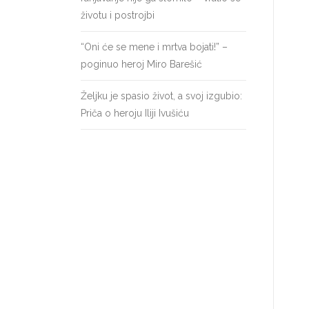
životu i postrojbi
“Oni će se mene i mrtva bojati!” –
poginuo heroj Miro Barešić
Željku je spasio život, a svoj izgubio:
Priča o heroju Iliji Ivušiću