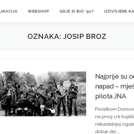
UKACIJA
WEBSHOP
GDJE SI BIO ’91?
IZDVOJENE K
OZNAKA:
JOSIP BROZ
Najprije su o
napad – mješ
pilota JNA
Početkom Domovins
na prvoj crti bojišt
nekadašnjoj ogulin
dobar dio …