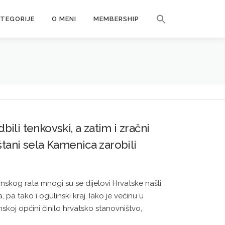
Search Button
ATEGORIJE
O MENI
MEMBERSHIP
Search for:
dbili tenkovski, a zatim i zračni
tani sela Kamenica zarobili
kog rata mnogi su se dijelovi Hrvatske našli
a, pa tako i ogulinski kraj. Iako je većinu u
skoj općini činilo hrvatsko stanovništvo,