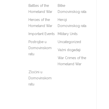
Battles of the
Bitke
Homeland War
Domovinskog rata
Heroes of the
Heroji
Homeland War
Domovinskog rata
Important Events
Military Units
Postrojbe u
Uncategorized
Domovinskom
Važni događaji
ratu
War Crimes of the
Homeland War
Zločini u
Domovinskom
ratu