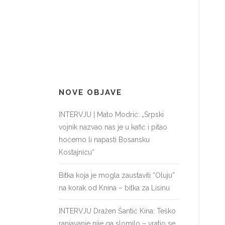
NOVE OBJAVE
INTERVJU | Mato Modrić: „Srpski
vojnik nazvao nas je u kafić i pitao
hoćemo li napasti Bosansku
Kostajnicu“
Bitka koja je mogla zaustaviti “Oluju”
na korak od Knina – bitka za Lisinu
INTERVJU Dražen Šantić Kina: Teško
ranjavanje nije ga slomilo – vratio se