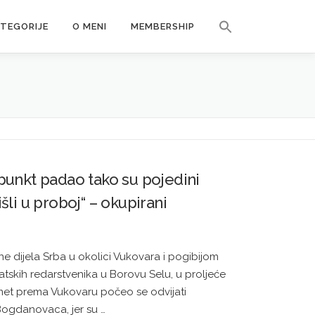
Search Button
ATEGORIJE
O MENI
MEMBERSHIP
Search for:
 punkt padao tako su pojedini
išli u proboj“ – okupirani
e dijela Srba u okolici Vukovara i pogibijom
tskih redarstvenika u Borovu Selu, u proljeće
met prema Vukovaru počeo se odvijati
ogdanovaca, jer su …