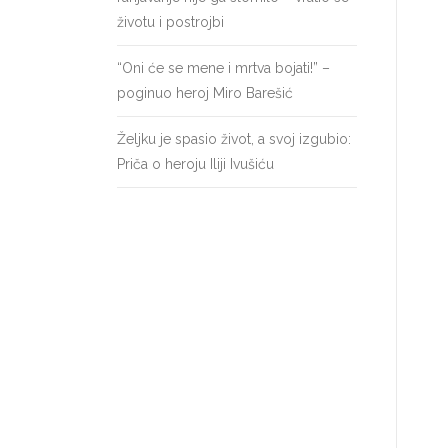
životu i postrojbi
“Oni će se mene i mrtva bojati!” –
poginuo heroj Miro Barešić
Željku je spasio život, a svoj izgubio:
Priča o heroju Iliji Ivušiću