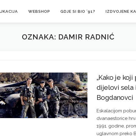
UKACIJA
WEBSHOP
GDJE SI BIO ’91?
IZDVOJENE K
OZNAKA:
DAMIR RADNIĆ
„Kako je koji
dijelovi sela 
Bogdanovci
Eskalacijom pobun
dvanaestorice hrva
1991. godine, pro
uglavnom preko B