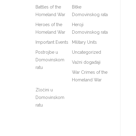
Battles of the
Bitke
Homeland War
Domovinskog rata
Heroes of the
Heroji
Homeland War
Domovinskog rata
Important Events
Military Units
Postrojbe u
Uncategorized
Domovinskom
Važni događaji
ratu
War Crimes of the
Homeland War
Zločini u
Domovinskom
ratu