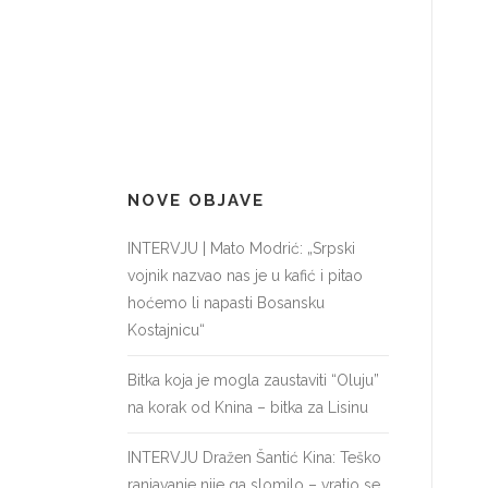
NOVE OBJAVE
INTERVJU | Mato Modrić: „Srpski
vojnik nazvao nas je u kafić i pitao
hoćemo li napasti Bosansku
Kostajnicu“
Bitka koja je mogla zaustaviti “Oluju”
na korak od Knina – bitka za Lisinu
INTERVJU Dražen Šantić Kina: Teško
ranjavanje nije ga slomilo – vratio se