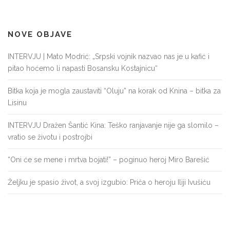
NOVE OBJAVE
INTERVJU | Mato Modrić: „Srpski vojnik nazvao nas je u kafić i
pitao hoćemo li napasti Bosansku Kostajnicu“
Bitka koja je mogla zaustaviti “Oluju” na korak od Knina – bitka za
Lisinu
INTERVJU Dražen Šantić Kina: Teško ranjavanje nije ga slomilo –
vratio se životu i postrojbi
“Oni će se mene i mrtva bojati!” – poginuo heroj Miro Barešić
Željku je spasio život, a svoj izgubio: Priča o heroju Iliji Ivušiću