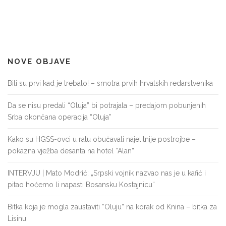
NOVE OBJAVE
Bili su prvi kad je trebalo! – smotra prvih hrvatskih redarstvenika
Da se nisu predali “Oluja” bi potrajala – predajom pobunjenih
Srba okončana operacija “Oluja”
Kako su HGSS-ovci u ratu obučavali najelitnije postrojbe –
pokazna vježba desanta na hotel “Alan”
INTERVJU | Mato Modrić: „Srpski vojnik nazvao nas je u kafić i
pitao hoćemo li napasti Bosansku Kostajnicu“
Bitka koja je mogla zaustaviti “Oluju” na korak od Knina – bitka za
Lisinu