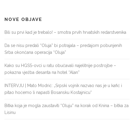
NOVE OBJAVE
Bili su prvi kad je trebalo! – smotra prvih hrvatskih redarstvenika
Da se nisu predali “Oluja” bi potrajala – predajom pobunjenih
Srba okončana operacija “Oluja”
Kako su HGSS-ovci u ratu obučavali najelitnije postrojbe –
pokazna vježba desanta na hotel “Alan”
INTERVJU | Mato Modrić: „Srpski vojnik nazvao nas je u kafić i
pitao hoćemo li napasti Bosansku Kostajnicu“
Bitka koja je mogla zaustaviti “Oluju” na korak od Knina – bitka za
Lisinu