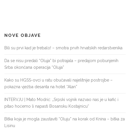
NOVE OBJAVE
Bili su prvi kad je trebalo! – smotra prvih hrvatskih redarstvenika
Da se nisu predali “Oluja” bi potrajala – predajom pobunjenih
Srba okončana operacija “Oluja”
Kako su HGSS-ovci u ratu obučavali najelitnije postrojbe –
pokazna vježba desanta na hotel “Alan”
INTERVJU | Mato Modrić: „Srpski vojnik nazvao nas je u kafić i
pitao hoćemo li napasti Bosansku Kostajnicu“
Bitka koja je mogla zaustaviti “Oluju” na korak od Knina – bitka za
Lisinu